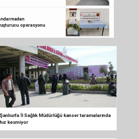
Saadet Partisi Genel Merkez Gençlik Kolları Baş
Pekdemir'den Ahmet Karavar'a Ziyare
andarmadan
yuşturucu operasyonu
Şanlıurfa İl Sağlık Müdürlüğü kanser taramalarında
hız kesmiyor