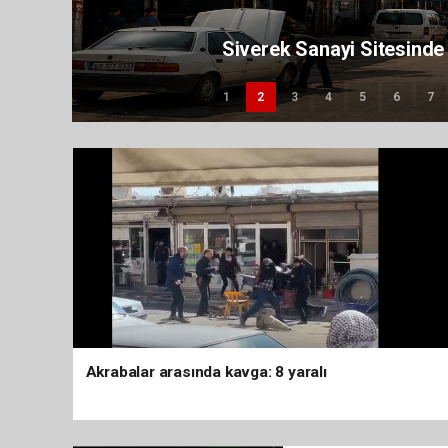
Anne kedi yavrularıyla Sosyal Yardı
1
2
3
4
5
6
7
Akrabalar arasında kavga: 8 yaralı