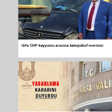
Urfa CHP kayyumu aracına kaleşnikof mermisi