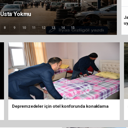
mlaşma Vakfı’na sığındı
J
u
8
9
10
11
12
13
14
15
Depremzedeler için otel konforunda konaklama