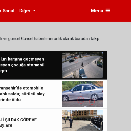
r Sanat
Diğer
Menü
ük ve güncel Güncel haberlerini anlık olarak buradan takip
olun karşına geçmeyen
teyen çocuğa otomobil
rptı
ranşehir’de otomobile
lahlı saldır, sürücü olay
rinde öldü
ALİ ŞILDAK GÖREVE
AŞLADI