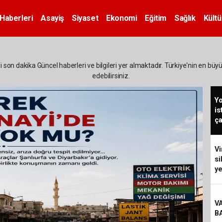
Haberleri
Asayiş
Siyaset
Ekonomi
Eğitim
Sağlık
Kültü
 son dakika Güncel haberleri ve bilgileri yer almaktadır. Türkiye'nin en büy
edebilirsiniz.
Y
is
ça
Vi
si
ye
V
B