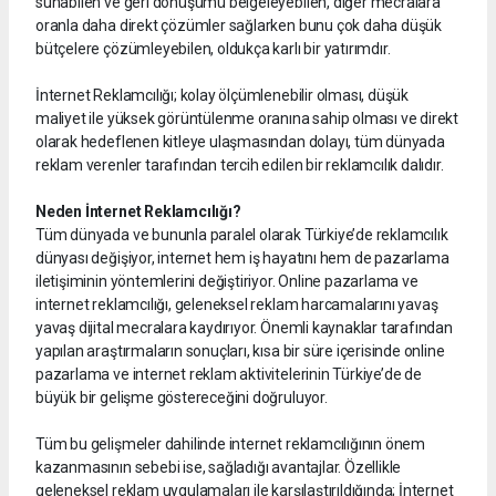
sunabilen ve geri dönüşümü belgeleyebilen, diğer mecralara
oranla daha direkt çözümler sağlarken bunu çok daha düşük
bütçelere çözümleyebilen, oldukça karlı bir yatırımdır.
İnternet Reklamcılığı; kolay ölçümlenebilir olması, düşük
maliyet ile yüksek görüntülenme oranına sahip olması ve direkt
olarak hedeflenen kitleye ulaşmasından dolayı, tüm dünyada
reklam verenler tarafından tercih edilen bir reklamcılık dalıdır.
Neden İnternet Reklamcılığı?
Tüm dünyada ve bununla paralel olarak Türkiye’de reklamcılık
dünyası değişiyor, internet hem iş hayatını hem de pazarlama
iletişiminin yöntemlerini değiştiriyor. Online pazarlama ve
internet reklamcılığı, geleneksel reklam harcamalarını yavaş
yavaş dijital mecralara kaydırıyor. Önemli kaynaklar tarafından
yapılan araştırmaların sonuçları, kısa bir süre içerisinde online
pazarlama ve internet reklam aktivitelerinin Türkiye’de de
büyük bir gelişme göstereceğini doğruluyor.
Tüm bu gelişmeler dahilinde internet reklamcılığının önem
kazanmasının sebebi ise, sağladığı avantajlar. Özellikle
geleneksel reklam uygulamaları ile karşılaştırıldığında; İnternet