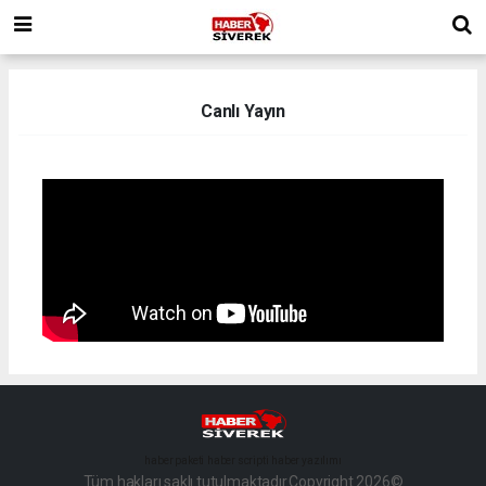
Canlı Yayın
haber paketi
haber scripti
haber yazılımı
Tüm hakları saklı tutulmaktadır.Copyright 2026©