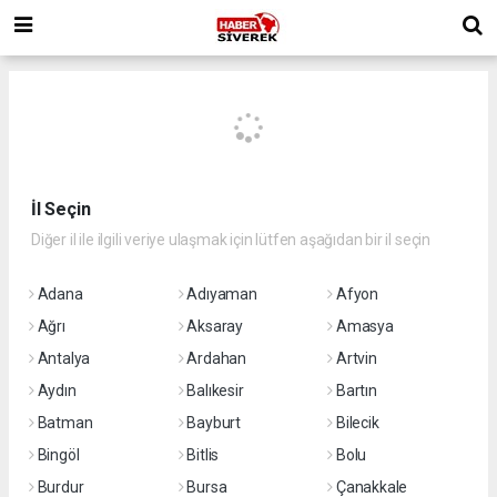
İl Seçin
Diğer il ile ilgili veriye ulaşmak için lütfen aşağıdan bir il seçin
Adana
Adıyaman
Afyon
Ağrı
Aksaray
Amasya
Antalya
Ardahan
Artvin
Aydın
Balıkesir
Bartın
Batman
Bayburt
Bilecik
Bingöl
Bitlis
Bolu
Burdur
Bursa
Çanakkale