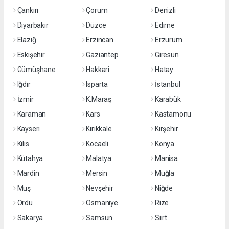
Çankırı
Çorum
Denizli
Diyarbakır
Düzce
Edirne
Elazığ
Erzincan
Erzurum
Eskişehir
Gaziantep
Giresun
Gümüşhane
Hakkari
Hatay
Iğdır
Isparta
İstanbul
İzmir
K.Maraş
Karabük
Karaman
Kars
Kastamonu
Kayseri
Kırıkkale
Kırşehir
Kilis
Kocaeli
Konya
Kütahya
Malatya
Manisa
Mardin
Mersin
Muğla
Muş
Nevşehir
Niğde
Ordu
Osmaniye
Rize
Sakarya
Samsun
Siirt