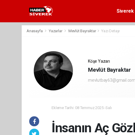
Siverek 
Anasayfa
Yazarlar
Mevlüt Bayraktar
Yazı Detayı
Köşe Yazarı
Mevlüt Bayraktar
mevlutbay63@gmail.co
Ekleme Tarihi: 08 Temmuz 2025 -Salı
İnsanın Aç Gözl