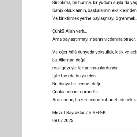
Bir lokma, bir hurma, bir yudum suyla da yaş
Sahip olduklarının, başkalarının eksiklerinde
Ve biriktirmek yerine paylaşmayı öğrenmek
Çünkü Allah verir…
Ama paylaştırmayı insanın vicdanına bırakır.
Ve eğer hâlâ dünyada yoksulluk, kıtlık ve açlı
bu Allah’tan değil…
malı gözüyle tartan insanlardandır.
İşte tam da bu yüzden…
Bu dünya bir cennet değil.
Çünkü cennet cömerttir.
Ama insan, bazen cennete ihanet edecek ka
Mevlüt Bayraktar / SİVEREK
08.07.2025