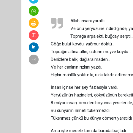
Allah insanı yarattı.
Ve onu yeryüzüne indirdiğinde, ya
Toprağa arpa ekti, buğday serpti
Göğe bulut koydu, yağmur döktü…
Toprağın altına altın, üstüne meyve koydu…
Denizlere balık, dağlara maden…
Ve her canlının rızkını yazdı.
Hiçbir mahlûk yoktur ki, rızkı takdir edilmemi
İnsan içinse her şey fazlasıyla vardı.
Yeryüzünün hazineleri, gökyüzünün bereketi
8 milyar insan, ömürleri boyunca yeseler de,
Bu dünyanın nimeti tükenmezdi.
Tükenmez çünkü bu dünya cömert yaratıldı.
Ama işte mesele tam da burada başladı.