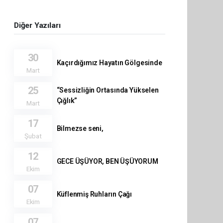
Diğer Yazıları
30
Kaçırdığımız Hayatın Gölgesinde
Mart
25
“Sessizliğin Ortasında Yükselen
Çığlık”
Mart
17
Bilmezse seni,
Şubat
12
GECE ÜŞÜYOR, BEN ÜŞÜYORUM
Ekim
07
Küflenmiş Ruhların Çağı
Ekim
07