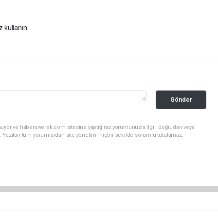
z kullanın.
Gönder
nuyor ve habersiverek.com sitesine yaptığınız yorumunuzla ilgili doğrudan veya
. Yazılan tüm yorumlardan site yönetimi hiçbir şekilde sorumlu tutulamaz.