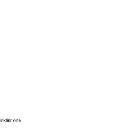
.
riktirir ona…