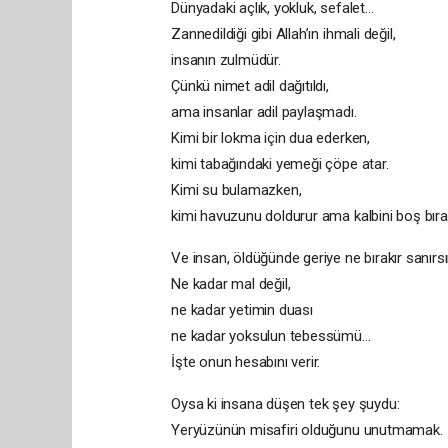
Dünyadaki açlık, yokluk, sefalet…
Zannedildiği gibi Allah’ın ihmali değil,
insanın zulmüdür.
Çünkü nimet adil dağıtıldı,
ama insanlar adil paylaşmadı.
Kimi bir lokma için dua ederken,
kimi tabağındaki yemeği çöpe atar.
Kimi su bulamazken,
kimi havuzunu doldurur ama kalbini boş bırak
Ve insan, öldüğünde geriye ne bırakır sanırs
Ne kadar mal değil,
ne kadar yetimin duası
ne kadar yoksulun tebessümü…
İşte onun hesabını verir.
Oysa ki insana düşen tek şey şuydu:
Yeryüzünün misafiri olduğunu unutmamak.