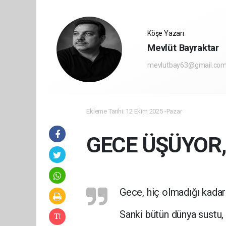
Köşe Yazarı
Mevlüt Bayraktar
mevlutbay63@gmail.co
Ekleme Tarihi: 12 Ekim 2025 -Pazar
GECE ÜŞÜYOR
Gece, hiç olmadığı kada
Sanki bütün dünya sustu, 