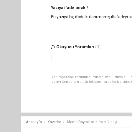
Yazıya ifade bırak !
Bu yazıya hiç ifade kullanılmamış ilk ifadeyi si
Okuyucu Yorumları
(0)
Yorum yazarak Topluluk Kuralları’nı kabul etmiş bulu
dolaylı tüm sorumluluğu tek başınıza üstleniyorsunuz
Anasayfa
Yazarlar
Mevlüt Bayraktar
Yazı Detayı