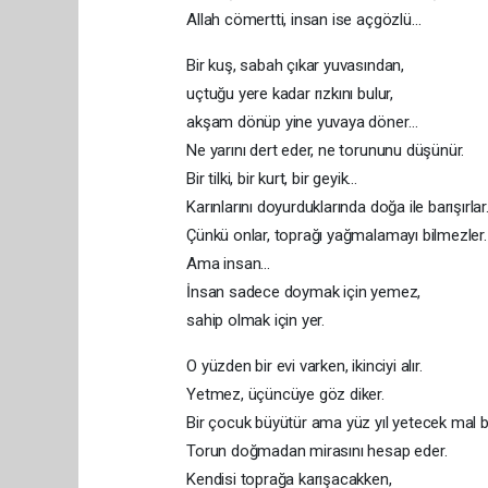
Allah cömertti, insan ise açgözlü…
Bir kuş, sabah çıkar yuvasından,
uçtuğu yere kadar rızkını bulur,
akşam dönüp yine yuvaya döner…
Ne yarını dert eder, ne torununu düşünür.
Bir tilki, bir kurt, bir geyik…
Karınlarını doyurduklarında doğa ile barışırlar
Çünkü onlar, toprağı yağmalamayı bilmezler.
Ama insan…
İnsan sadece doymak için yemez,
sahip olmak için yer.
O yüzden bir evi varken, ikinciyi alır.
Yetmez, üçüncüye göz diker.
Bir çocuk büyütür ama yüz yıl yetecek mal bi
Torun doğmadan mirasını hesap eder.
Kendisi toprağa karışacakken,