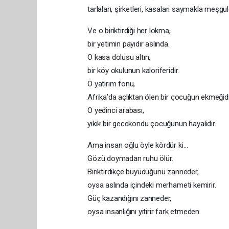
tarlaları, şirketleri, kasaları saymakla meşgul
Ve o biriktirdiği her lokma,
bir yetimin payıdır aslında.
O kasa dolusu altın,
bir köy okulunun kaloriferidir.
O yatırım fonu,
Afrika’da açlıktan ölen bir çocuğun ekmeğidi
O yedinci arabası,
yıkık bir gecekondu çocuğunun hayalidir.
Ama insan oğlu öyle kördür ki…
Gözü doymadan ruhu ölür.
Biriktirdikçe büyüdüğünü zanneder,
oysa aslında içindeki merhameti kemirir.
Güç kazandığını zanneder,
oysa insanlığını yitirir fark etmeden.