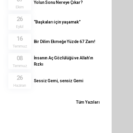
Yolun Sonu Nereye Çıkar?
Ekim
26
“Başkaları için yaşamak”
Eylül
16
Bir Dilim Ekmeğe Yüzde 67 Zam!
Temmuz
08
İnsanın Aç Gözlülüğü ve Allah’ın
Rızkı
Temmuz
26
Sessiz Gemi, sensiz Gemi
Haziran
Tüm Yazıları