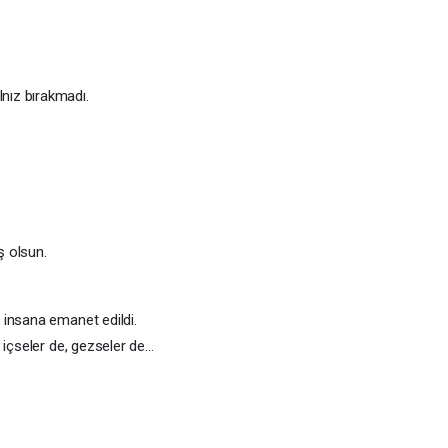
lnız bırakmadı.
…
ş olsun.
 insana emanet edildi.
 içseler de, gezseler de…