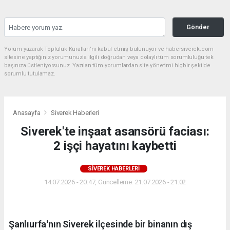
Gönder
Yorum yazarak Topluluk Kuralları’nı kabul etmiş bulunuyor ve habersiverek.com
sitesine yaptığınız yorumunuzla ilgili doğrudan veya dolaylı tüm sorumluluğu tek
başınıza üstleniyorsunuz. Yazılan tüm yorumlardan site yönetimi hiçbir şekilde
sorumlu tutulamaz.
Anasayfa
Siverek Haberleri
Siverek'te inşaat asansörü faciası:
2 işçi hayatını kaybetti
SIVEREK HABERLERI
14.07.2026 - 20:47, Güncelleme: 21.07.2026 - 21:02
Şanlıurfa'nın Siverek ilçesinde bir binanın dış