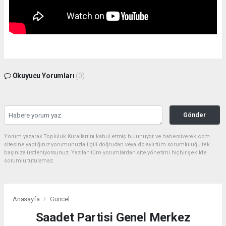
Okuyucu Yorumları
(0)
Gönder
Yorum yazarak Topluluk Kuralları’nı kabul etmiş bulunuyor ve habersiverek.com
sitesine yaptığınız yorumunuzla ilgili doğrudan veya dolaylı tüm sorumluluğu tek
başınıza üstleniyorsunuz. Yazılan tüm yorumlardan site yönetimi hiçbir şekilde
sorumlu tutulamaz.
Anasayfa
Güncel
Saadet Partisi Genel Merkez