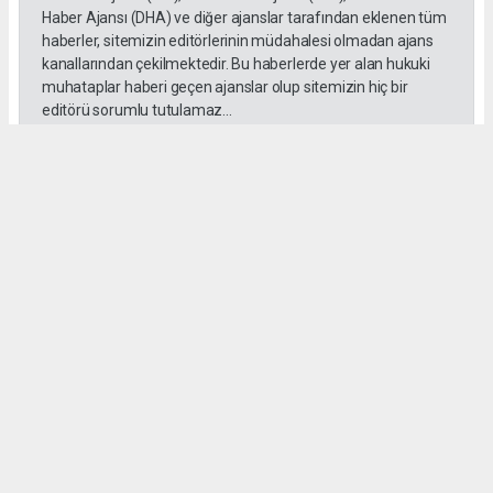
Haber Ajansı (DHA) ve diğer ajanslar tarafından eklenen tüm
haberler, sitemizin editörlerinin müdahalesi olmadan ajans
kanallarından çekilmektedir. Bu haberlerde yer alan hukuki
muhataplar haberi geçen ajanslar olup sitemizin hiç bir
editörü sorumlu tutulamaz...
Okuyucu Yorumları
(0)
Gönder
Yorum yazarak Topluluk Kuralları’nı kabul etmiş bulunuyor ve habersiverek.com
sitesine yaptığınız yorumunuzla ilgili doğrudan veya dolaylı tüm sorumluluğu tek
başınıza üstleniyorsunuz. Yazılan tüm yorumlardan site yönetimi hiçbir şekilde
sorumlu tutulamaz.