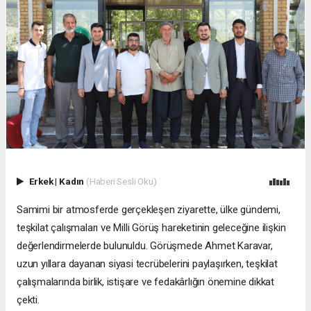
Erkek
|
Kadın
(Haberi Sesli Oku)
Samimi bir atmosferde gerçekleşen ziyarette, ülke gündemi,
teşkilat çalışmaları ve Milli Görüş hareketinin geleceğine ilişkin
değerlendirmelerde bulunuldu. Görüşmede Ahmet Karavar,
uzun yıllara dayanan siyasi tecrübelerini paylaşırken, teşkilat
çalışmalarında birlik, istişare ve fedakârlığın önemine dikkat
çekti.