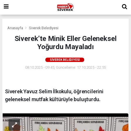
Anasayfa
Siverek Belediyesi
Siverek’te Minik Eller Geleneksel
Yoğurdu Mayaladı
SIVEREK BELEDIYESI
08.10.2025 - 09:45, Güncelleme: 17.10.2025 - 22:55
Siverek Yavuz Selim İlkokulu, öğrencilerini
geleneksel mutfak kültürüyle buluşturdu.