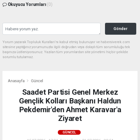
Okuyucu Yorumları
(0)
Gönder
Yorum yazarak Topluluk Kuralları’nı kabul etmiş bulunuyor ve habersiverek.com
sitesine yaptığınız yorumunuzla ilgili doğrudan veya dolaylı tüm sorumluluğu tek
başınıza üstleniyorsunuz. Yazılan tüm yorumlardan site yönetimi hiçbir şekilde
sorumlu tutulamaz.
Anasayfa
Güncel
Saadet Partisi Genel Merkez
Gençlik Kolları Başkanı Haldun
Pekdemir'den Ahmet Karavar'a
Ziyaret
GÜNCEL