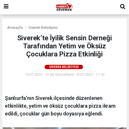
Anasayfa
Siverek Belediyesi
Siverek’te İyilik Sensin Derneği
Tarafından Yetim ve Öksüz
Çocuklara Pizza Etkinliği
SIVEREK BELEDIYESI
10.07.2025 - 10:48, Güncelleme: 10.07.2025 - 11:10
Şanlıurfa’nın Siverek ilçesinde düzenlenen
etkinlikte, yetim ve öksüz çocuklara pizza ikram
edildi, çocuklar gün boyu doyasıya eğlendi.