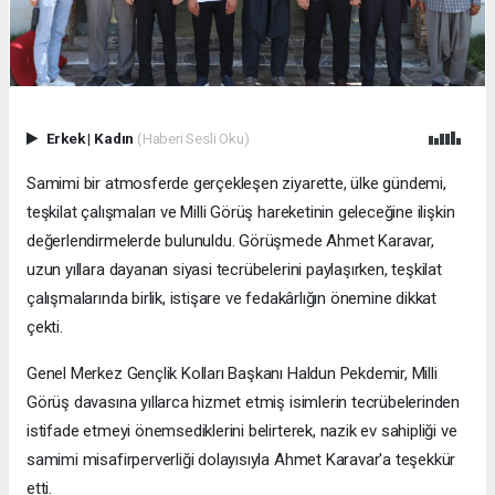
Erkek
|
Kadın
(Haberi Sesli Oku)
Samimi bir atmosferde gerçekleşen ziyarette, ülke gündemi,
teşkilat çalışmaları ve Milli Görüş hareketinin geleceğine ilişkin
değerlendirmelerde bulunuldu. Görüşmede Ahmet Karavar,
uzun yıllara dayanan siyasi tecrübelerini paylaşırken, teşkilat
çalışmalarında birlik, istişare ve fedakârlığın önemine dikkat
çekti.
Genel Merkez Gençlik Kolları Başkanı Haldun Pekdemir, Milli
Görüş davasına yıllarca hizmet etmiş isimlerin tecrübelerinden
istifade etmeyi önemsediklerini belirterek, nazik ev sahipliği ve
samimi misafirperverliği dolayısıyla Ahmet Karavar'a teşekkür
etti.