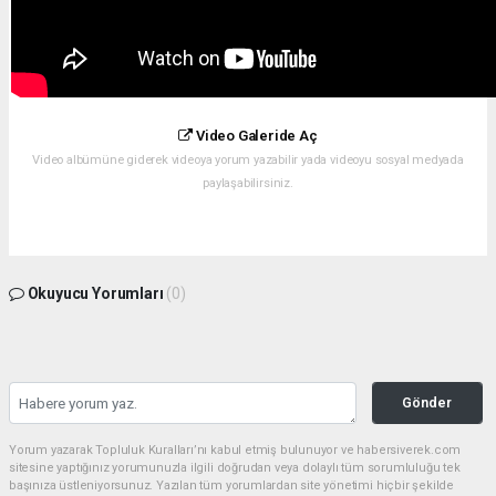
Video Galeride Aç
Video albümüne giderek videoya yorum yazabilir yada videoyu sosyal medyada
paylaşabilirsiniz.
Okuyucu Yorumları
(0)
Gönder
Yorum yazarak Topluluk Kuralları’nı kabul etmiş bulunuyor ve habersiverek.com
sitesine yaptığınız yorumunuzla ilgili doğrudan veya dolaylı tüm sorumluluğu tek
başınıza üstleniyorsunuz. Yazılan tüm yorumlardan site yönetimi hiçbir şekilde