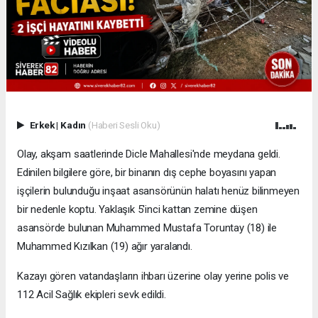
Erkek
|
Kadın
(Haberi Sesli Oku)
Olay, akşam saatlerinde Dicle Mahallesi'nde meydana geldi.
Edinilen bilgilere göre, bir binanın dış cephe boyasını yapan
işçilerin bulunduğu inşaat asansörünün halatı henüz bilinmeyen
bir nedenle koptu. Yaklaşık 5'inci kattan zemine düşen
asansörde bulunan Muhammed Mustafa Toruntay (18) ile
Muhammed Kızılkan (19) ağır yaralandı.
Kazayı gören vatandaşların ihbarı üzerine olay yerine polis ve
112 Acil Sağlık ekipleri sevk edildi.