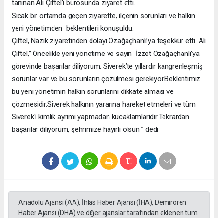
tanınan Ali Çiftel’i bürosunda ziyaret etti.
Sıcak bir ortamda geçen ziyarette, ilçenin sorunları ve halkın
yeni yönetimden beklentileri konuşuldu.
Çiftel, Nazik ziyaretinden dolayı Özağaçhanlı’ya teşekkür etti. Ali
Çiftel,” Öncelikle yeni yönetime ve sayın İzzet Özağaçhanlı’ya
görevinde başarılar diliyorum. Siverek’te yıllardır kangrenleşmiş
sorunlar var ve bu sorunların çözülmesi gerekiyor.Beklentimiz
bu yeni yönetimin halkın sorunlarını dikkate alması ve
çözmesidir.Siverek halkının yararına hareket etmeleri ve tüm
Siverek'i kimlik ayrımı yapmadan kucaklamlaridır.Tekrardan
başarılar diliyorum, şehrimize hayırlı olsun ” dedi
Anadolu Ajansı (AA), İhlas Haber Ajansı (İHA), Demirören
Haber Ajansı (DHA) ve diğer ajanslar tarafından eklenen tüm