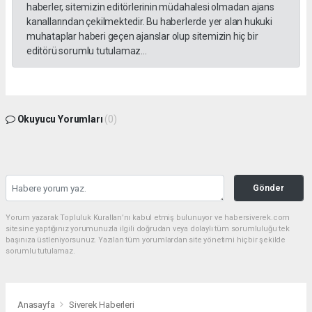
haberler, sitemizin editörlerinin müdahalesi olmadan ajans
kanallarından çekilmektedir. Bu haberlerde yer alan hukuki
muhataplar haberi geçen ajanslar olup sitemizin hiç bir
editörü sorumlu tutulamaz...
Okuyucu Yorumları
(0)
Gönder
Yorum yazarak Topluluk Kuralları’nı kabul etmiş bulunuyor ve habersiverek.com
sitesine yaptığınız yorumunuzla ilgili doğrudan veya dolaylı tüm sorumluluğu tek
başınıza üstleniyorsunuz. Yazılan tüm yorumlardan site yönetimi hiçbir şekilde
sorumlu tutulamaz.
Anasayfa
Siverek Haberleri