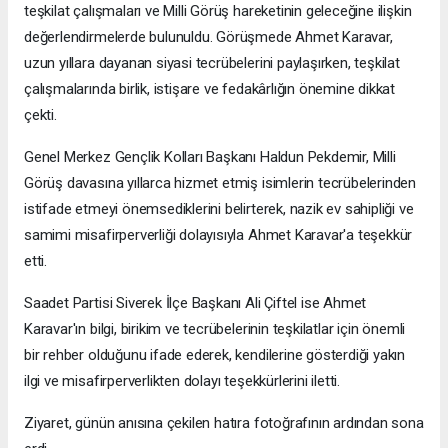
teşkilat çalışmaları ve Milli Görüş hareketinin geleceğine ilişkin
değerlendirmelerde bulunuldu. Görüşmede Ahmet Karavar,
uzun yıllara dayanan siyasi tecrübelerini paylaşırken, teşkilat
çalışmalarında birlik, istişare ve fedakârlığın önemine dikkat
çekti.
Genel Merkez Gençlik Kolları Başkanı Haldun Pekdemir, Milli
Görüş davasına yıllarca hizmet etmiş isimlerin tecrübelerinden
istifade etmeyi önemsediklerini belirterek, nazik ev sahipliği ve
samimi misafirperverliği dolayısıyla Ahmet Karavar'a teşekkür
etti.
Saadet Partisi Siverek İlçe Başkanı Ali Çiftel ise Ahmet
Karavar'ın bilgi, birikim ve tecrübelerinin teşkilatlar için önemli
bir rehber olduğunu ifade ederek, kendilerine gösterdiği yakın
ilgi ve misafirperverlikten dolayı teşekkürlerini iletti.
Ziyaret, günün anısına çekilen hatıra fotoğrafının ardından sona