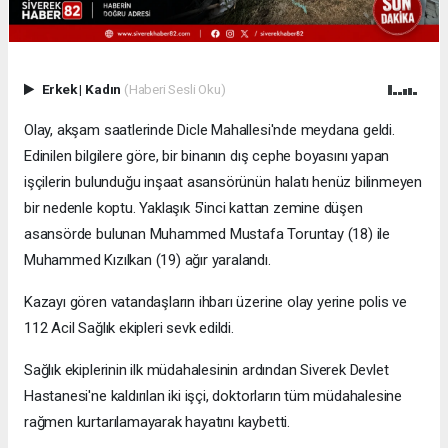
Erkek
|
Kadın
(Haberi Sesli Oku)
Olay, akşam saatlerinde Dicle Mahallesi'nde meydana geldi.
Edinilen bilgilere göre, bir binanın dış cephe boyasını yapan
işçilerin bulunduğu inşaat asansörünün halatı henüz bilinmeyen
bir nedenle koptu. Yaklaşık 5'inci kattan zemine düşen
asansörde bulunan Muhammed Mustafa Toruntay (18) ile
Muhammed Kızılkan (19) ağır yaralandı.
Kazayı gören vatandaşların ihbarı üzerine olay yerine polis ve
112 Acil Sağlık ekipleri sevk edildi.
Sağlık ekiplerinin ilk müdahalesinin ardından Siverek Devlet
Hastanesi'ne kaldırılan iki işçi, doktorların tüm müdahalesine
rağmen kurtarılamayarak hayatını kaybetti.