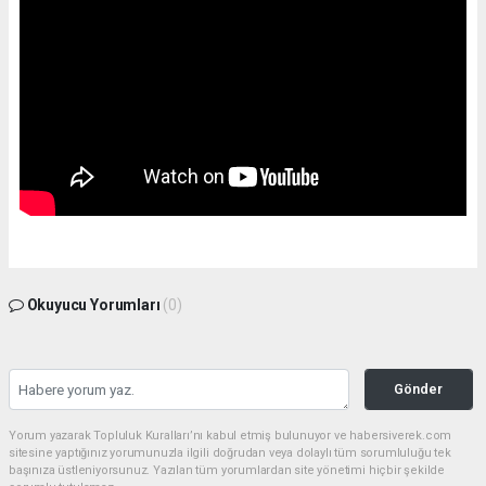
Okuyucu Yorumları
(0)
Gönder
Yorum yazarak Topluluk Kuralları’nı kabul etmiş bulunuyor ve habersiverek.com
sitesine yaptığınız yorumunuzla ilgili doğrudan veya dolaylı tüm sorumluluğu tek
başınıza üstleniyorsunuz. Yazılan tüm yorumlardan site yönetimi hiçbir şekilde