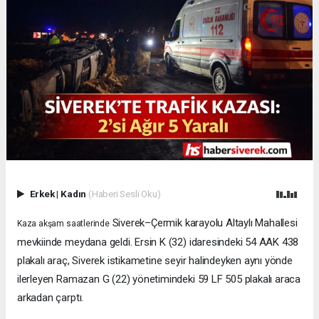
Erkek
|
Kadın
(Haberi Sesli Oku)
Siverek–Çermik karayolu Altaylı Mahallesi
Kaza akşam saatlerinde
mevkiinde meydana geldi. Ersin K (32) idaresindeki 54 AAK 438
plakalı araç, Siverek istikametine seyir halindeyken aynı yönde
ilerleyen Ramazan G (22) yönetimindeki 59 LF 505 plakalı araca
arkadan çarptı.