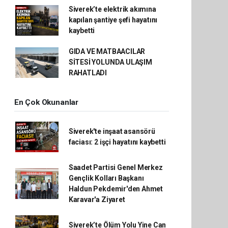
Siverek’te elektrik akımına
kapılan şantiye şefi hayatını
kaybetti
GIDA VE MATBAACILAR
SİTESİ YOLUNDA ULAŞIM
RAHATLADI
En Çok Okunanlar
Siverek'te inşaat asansörü
faciası: 2 işçi hayatını kaybetti
Saadet Partisi Genel Merkez
Gençlik Kolları Başkanı
Haldun Pekdemir'den Ahmet
Karavar'a Ziyaret
Siverek’te Ölüm Yolu Yine Can