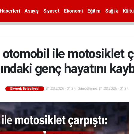
Haberleri
Asayiş
Siyaset
Ekonomi
Eğitim
Sağlık
Kültü
 otomobil ile motosiklet ç
ındaki genç hayatını kayb
31.03.2026 - 01:34, Güncelleme: 31.03.2026 - 01:34
Siverek Belediyesi