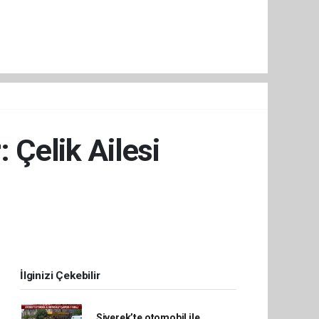
 Çelik Ailesi
İlginizi Çekebilir
Siverek’te otomobil ile