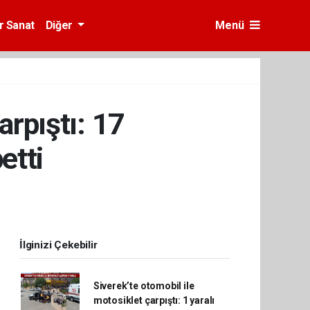
r Sanat
Diğer
Menü
arpıştı: 17
etti
İlginizi Çekebilir
Siverek’te otomobil ile
motosiklet çarpıştı: 1 yaralı