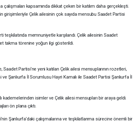
ma çalışmaları kapsamında dikkat çeken bir katılım daha gerçekleşti.
’in girişimleriyle Çelik ailesinin çok sayıda mensubu Saadet Partisi
arti teşkilatında memnuniyetle karşılandı. Çelik ailesinin Saadet
et takma törenine yoğun ilgi gösterildi.
e, Saadet Partisi’ne yeni katılan Çelik ailesi mensuplarının rozetleri,
 ve Şanlıurfa İl Sorumlusu Hayri Kamalı ile Saadet Partisi Şanlıurfa İl
lı kademelerinden isimler ve Çelik ailesi mensupları bir araya geldi.
ları ön plana çıktı.
isi’nin Şanlıurfa’daki çalışmalarına ve teşkilatlanma sürecine önemli bir