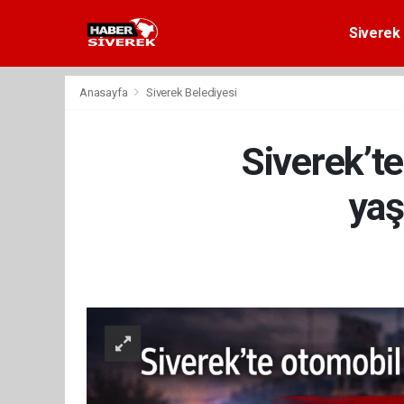
Siverek 
Anasayfa
Siverek Belediyesi
Siverek’te
yaş