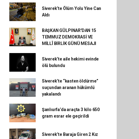
Siverek’te Ölüm Yolu Yine Can
Aldı
BAŞKAN GÜLPINAR'DAN 15
TEMMUZ DEMOKRASİ VE
MİLLÎ BİRLİK GÜNÜ MESAJI
Siverek’te aile hekimi evinde
ölü bulundu
Siverek’te “kasten öldürme”
suçundan aranan hükümlü
yakalandı
Şanlıurfa’da araçta 3 kilo 650
gram esrar ele geçirildi
Siverek’te Baraja Giren 2 Kız