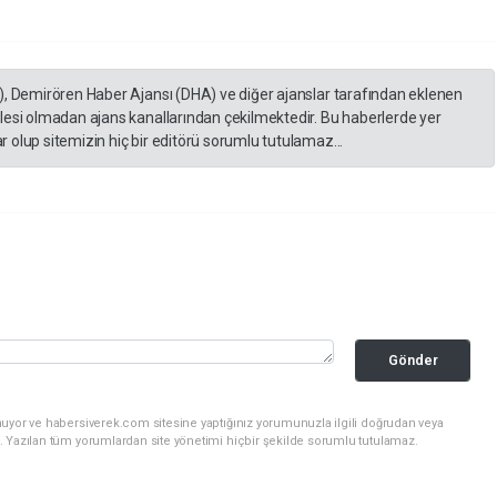
), Demirören Haber Ajansı (DHA) ve diğer ajanslar tarafından eklenen
lesi olmadan ajans kanallarından çekilmektedir. Bu haberlerde yer
 olup sitemizin hiç bir editörü sorumlu tutulamaz...
Gönder
nuyor ve habersiverek.com sitesine yaptığınız yorumunuzla ilgili doğrudan veya
. Yazılan tüm yorumlardan site yönetimi hiçbir şekilde sorumlu tutulamaz.