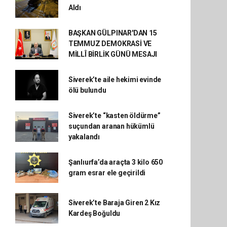
Aldı
BAŞKAN GÜLPINAR'DAN 15
TEMMUZ DEMOKRASİ VE
MİLLÎ BİRLİK GÜNÜ MESAJI
Siverek’te aile hekimi evinde
ölü bulundu
Siverek’te “kasten öldürme”
suçundan aranan hükümlü
yakalandı
Şanlıurfa’da araçta 3 kilo 650
gram esrar ele geçirildi
Siverek’te Baraja Giren 2 Kız
Kardeş Boğuldu