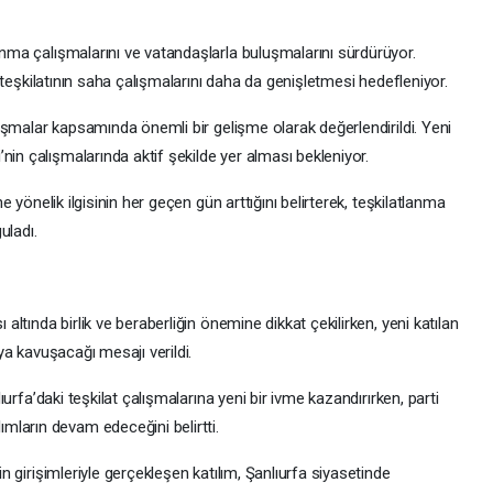
lanma çalışmalarını ve vatandaşlarla buluşmalarını sürdürüyor.
rti teşkilatının saha çalışmalarını daha da genişletmesi hedefleniyor.
çalışmalar kapsamında önemli bir gelişme olarak değerlendirildi. Yeni
nin çalışmalarında aktif şekilde yer alması bekleniyor.
’ne yönelik ilgisinin her geçen gün arttığını belirterek, teşkilatlanma
uladı.
 altında birlik ve beraberliğin önemine dikkat çekilirken, yeni katılan
ıya kavuşacağı mesajı verildi.
nlıurfa’daki teşkilat çalışmalarına yeni bir ivme kazandırırken, parti
ların devam edeceğini belirtti.
’in girişimleriyle gerçekleşen katılım, Şanlıurfa siyasetinde