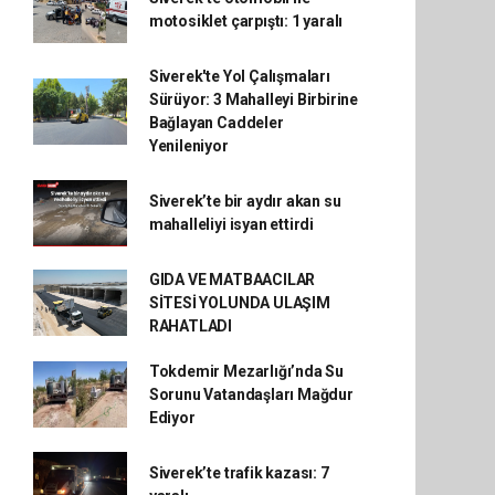
motosiklet çarpıştı: 1 yaralı
Siverek'te Yol Çalışmaları
Sürüyor: 3 Mahalleyi Birbirine
Bağlayan Caddeler
Yenileniyor
Siverek’te bir aydır akan su
mahalleliyi isyan ettirdi
GIDA VE MATBAACILAR
SİTESİ YOLUNDA ULAŞIM
RAHATLADI
Tokdemir Mezarlığı’nda Su
Sorunu Vatandaşları Mağdur
Ediyor
Siverek’te trafik kazası: 7