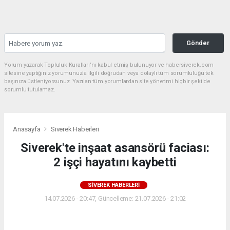
Gönder
Yorum yazarak Topluluk Kuralları’nı kabul etmiş bulunuyor ve habersiverek.com
sitesine yaptığınız yorumunuzla ilgili doğrudan veya dolaylı tüm sorumluluğu tek
başınıza üstleniyorsunuz. Yazılan tüm yorumlardan site yönetimi hiçbir şekilde
sorumlu tutulamaz.
Anasayfa
Siverek Haberleri
Siverek'te inşaat asansörü faciası:
2 işçi hayatını kaybetti
SIVEREK HABERLERI
14.07.2026 - 20:47, Güncelleme: 21.07.2026 - 21:02