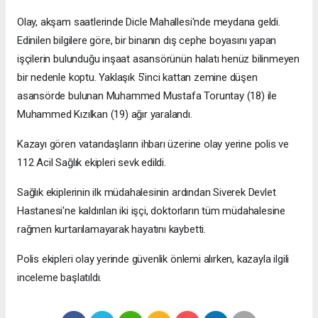
Olay, akşam saatlerinde Dicle Mahallesi'nde meydana geldi.
Edinilen bilgilere göre, bir binanın dış cephe boyasını yapan
işçilerin bulunduğu inşaat asansörünün halatı henüz bilinmeyen
bir nedenle koptu. Yaklaşık 5'inci kattan zemine düşen
asansörde bulunan Muhammed Mustafa Toruntay (18) ile
Muhammed Kızılkan (19) ağır yaralandı.
Kazayı gören vatandaşların ihbarı üzerine olay yerine polis ve
112 Acil Sağlık ekipleri sevk edildi.
Sağlık ekiplerinin ilk müdahalesinin ardından Siverek Devlet
Hastanesi'ne kaldırılan iki işçi, doktorların tüm müdahalesine
rağmen kurtarılamayarak hayatını kaybetti.
Polis ekipleri olay yerinde güvenlik önlemi alırken, kazayla ilgili
inceleme başlatıldı.