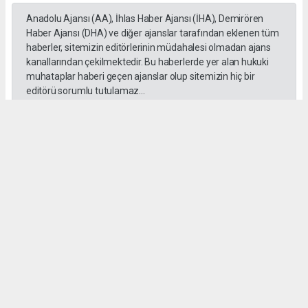
Anadolu Ajansı (AA), İhlas Haber Ajansı (İHA), Demirören
Haber Ajansı (DHA) ve diğer ajanslar tarafından eklenen tüm
haberler, sitemizin editörlerinin müdahalesi olmadan ajans
kanallarından çekilmektedir. Bu haberlerde yer alan hukuki
muhataplar haberi geçen ajanslar olup sitemizin hiç bir
editörü sorumlu tutulamaz...
Okuyucu Yorumları
(0)
Gönder
Yorum yazarak Topluluk Kuralları’nı kabul etmiş bulunuyor ve habersiverek.com
sitesine yaptığınız yorumunuzla ilgili doğrudan veya dolaylı tüm sorumluluğu tek
başınıza üstleniyorsunuz. Yazılan tüm yorumlardan site yönetimi hiçbir şekilde
sorumlu tutulamaz.