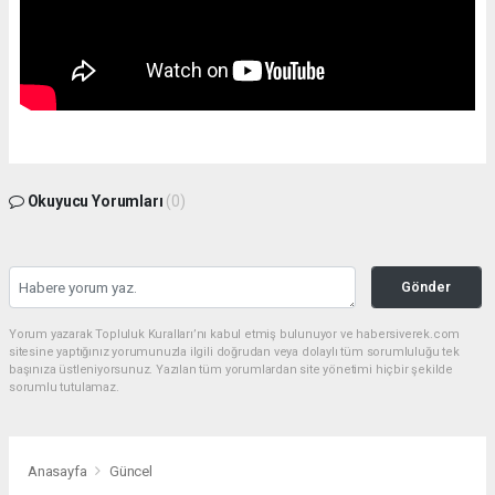
Okuyucu Yorumları
(0)
Gönder
Yorum yazarak Topluluk Kuralları’nı kabul etmiş bulunuyor ve habersiverek.com
sitesine yaptığınız yorumunuzla ilgili doğrudan veya dolaylı tüm sorumluluğu tek
başınıza üstleniyorsunuz. Yazılan tüm yorumlardan site yönetimi hiçbir şekilde
sorumlu tutulamaz.
Anasayfa
Güncel