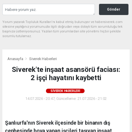
Gönder
Yorum yazarak Topluluk Kuralları’nı kabul etmiş bulunuyor ve habersiverek.com
sitesine yaptığınız yorumunuzla ilgili doğrudan veya dolaylı tüm sorumluluğu tek
başınıza üstleniyorsunuz. Yazılan tüm yorumlardan site yönetimi hiçbir şekilde
sorumlu tutulamaz.
Anasayfa
Siverek Haberleri
Siverek'te inşaat asansörü faciası:
2 işçi hayatını kaybetti
SIVEREK HABERLERI
14.07.2026 - 20:47, Güncelleme: 21.07.2026 - 21:02
Şanlıurfa'nın Siverek ilçesinde bir binanın dış
cephesinde boya yapan işçileri taşıyan inşaat