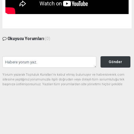
Okuyucu Yorumları
(0)
Gönder
Yorum yazarak Topluluk Kuralları’nı kabul etmiş bulunuyor ve habersiverek.com
sitesine yaptığınız yorumunuzla ilgili doğrudan veya dolaylı tüm sorumluluğu tek
başınıza üstleniyorsunuz. Yazılan tüm yorumlardan site yönetimi hiçbir şekilde
sorumlu tutulamaz.
haber paketi
haber scripti
haber yazılımı
Tüm hakları saklı tutulmaktadır.Copyright 2026©