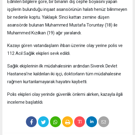
Edinilen bilgilere göre, bir binanın dış cephe boyasını yapan
işçilerin bulunduğu inşaat asansörünün halatı henüz bilinmeyen
bir nedenle koptu. Yaklaşık 5'inci kattan zemine düşen
asansörde bulunan Muhammed Mustafa Toruntay (18) ile
Muhammed Kızılkan (19) ağır yaralandı.
Kazayı gören vatandaşların ihbarı üzerine olay yerine polis ve
112 Acil Sağlık ekipleri sevk edildi.
Sağlık ekiplerinin ilk müdahalesinin ardından Siverek Devlet
Hastanesi'ne kaldırılan iki işçi, doktorların tüm müdahalesine
rağmen kurtarılamayarak hayatını kaybetti.
Polis ekipleri olay yerinde güvenlik önlemi alırken, kazayla ilgili
inceleme başlatıldı.