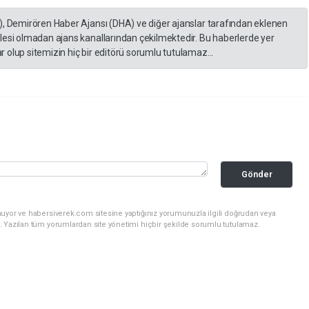
), Demirören Haber Ajansı (DHA) ve diğer ajanslar tarafından eklenen
lesi olmadan ajans kanallarından çekilmektedir. Bu haberlerde yer
 olup sitemizin hiç bir editörü sorumlu tutulamaz...
Gönder
nuyor ve habersiverek.com sitesine yaptığınız yorumunuzla ilgili doğrudan veya
. Yazılan tüm yorumlardan site yönetimi hiçbir şekilde sorumlu tutulamaz.