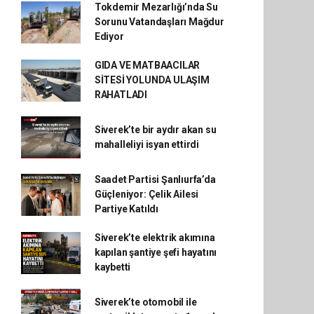
Tokdemir Mezarlığı’nda Su
Sorunu Vatandaşları Mağdur
Ediyor
GIDA VE MATBAACILAR
SİTESİ YOLUNDA ULAŞIM
RAHATLADI
Siverek’te bir aydır akan su
mahalleliyi isyan ettirdi
Saadet Partisi Şanlıurfa’da
Güçleniyor: Çelik Ailesi
Partiye Katıldı
Siverek’te elektrik akımına
kapılan şantiye şefi hayatını
kaybetti
Siverek’te otomobil ile