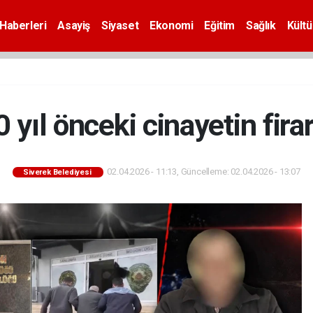
Haberleri
Asayiş
Siyaset
Ekonomi
Eğitim
Sağlık
Kültü
 yıl önceki cinayetin fira
02.04.2026 - 11:13, Güncelleme: 02.04.2026 - 13:07
Siverek Belediyesi