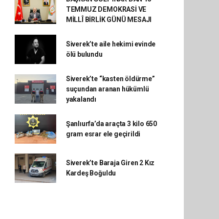
TEMMUZ DEMOKRASİ VE
MİLLÎ BİRLİK GÜNÜ MESAJI
Siverek’te aile hekimi evinde
ölü bulundu
Siverek’te “kasten öldürme”
suçundan aranan hükümlü
yakalandı
Şanlıurfa’da araçta 3 kilo 650
gram esrar ele geçirildi
Siverek’te Baraja Giren 2 Kız
Kardeş Boğuldu