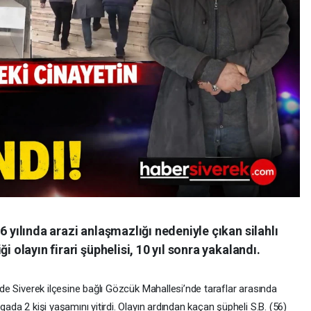
6 yılında arazi anlaşmazlığı nedeniyle çıkan silahlı
i olayın firari şüphelisi, 10 yıl sonra yakalandı.
inde Siverek ilçesine bağlı Gözcük Mahallesi’nde taraflar arasında
gada 2 kişi yaşamını yitirdi. Olayın ardından kaçan şüpheli S.B. (56)