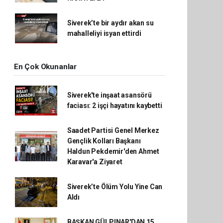
Siverek’te bir aydır akan su
mahalleliyi isyan ettirdi
En Çok Okunanlar
Siverek'te inşaat asansörü
faciası: 2 işçi hayatını kaybetti
Saadet Partisi Genel Merkez
Gençlik Kolları Başkanı
Haldun Pekdemir'den Ahmet
Karavar'a Ziyaret
Siverek’te Ölüm Yolu Yine Can
Aldı
BAŞKAN GÜLPINAR'DAN 15