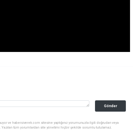
Gönder
nuyor ve habersiverek.com sitesine yaptığınız yorumunuzla ilgili doğrudan veya
. Yazılan tüm yorumlardan site yönetimi hiçbir şekilde sorumlu tutulamaz.