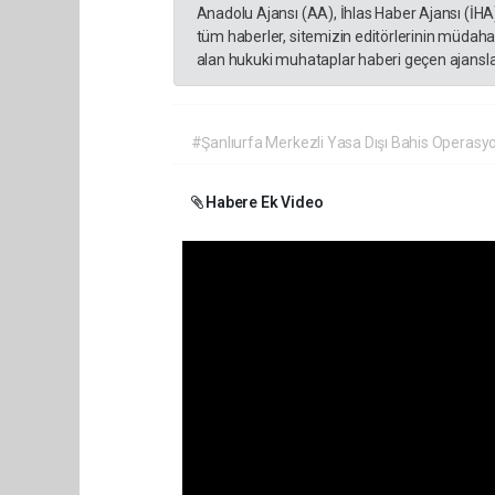
Anadolu Ajansı (AA), İhlas Haber Ajansı (İHA
tüm haberler, sitemizin editörlerinin müdaha
alan hukuki muhataplar haberi geçen ajanslar
#Şanlıurfa Merkezli Yasa Dışı Bahis Operasyo
Habere Ek Video