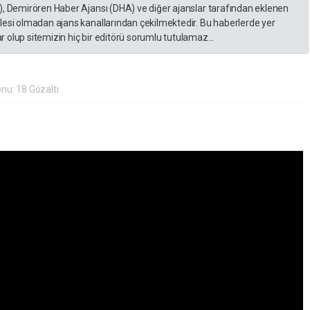
), Demirören Haber Ajansı (DHA) ve diğer ajanslar tarafından eklenen
lesi olmadan ajans kanallarından çekilmektedir. Bu haberlerde yer
 olup sitemizin hiç bir editörü sorumlu tutulamaz...
nu: 18 Gözaltı