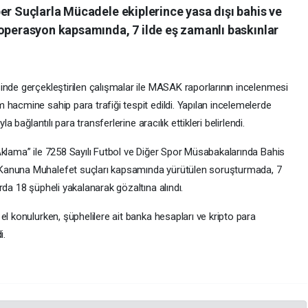
er Suçlarla Mücadele ekiplerince yasa dışı bahis ve
 operasyon kapsamında, 7 ilde eş zamanlı baskınlar
inde gerçekleştirilen çalışmalar ile MASAK raporlarının incelenmesi
hacmine sahip para trafiği tespit edildi. Yapılan incelemelerde
a bağlantılı para transferlerine aracılık ettikleri belirlendi.
Aklama” ile 7258 Sayılı Futbol ve Diğer Spor Müsabakalarında Bahis
Kanuna Muhalefet suçları kapsamında yürütülen soruşturmada, 7
rda 18 şüpheli yakalanarak gözaltına alındı.
el konulurken, şüphelilere ait banka hesapları ve kripto para
i.