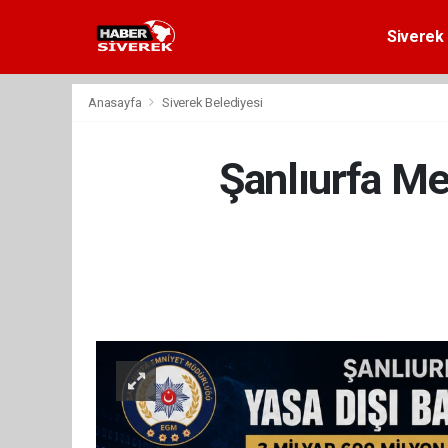
Siverek 
Anasayfa
Siverek Belediyesi
Şanlıurfa Me