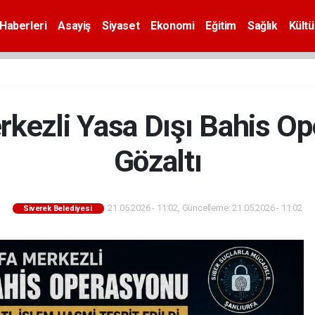
Haberleri
Asayiş
Siyaset
Ekonomi
Eğitim
Sağlık
Kültü
rkezli Yasa Dışı Bahis O
Gözaltı
21.05.2026 - 11:02, Güncelleme: 21.05.2026 - 11:02
Siverek Belediyesi