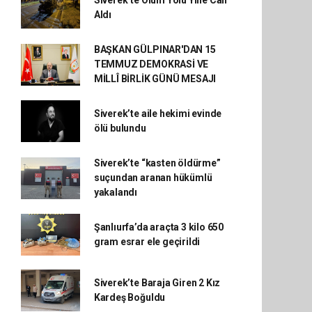
Siverek’te Ölüm Yolu Yine Can
Aldı
BAŞKAN GÜLPINAR'DAN 15
TEMMUZ DEMOKRASİ VE
MİLLÎ BİRLİK GÜNÜ MESAJI
Siverek’te aile hekimi evinde
ölü bulundu
Siverek’te “kasten öldürme”
suçundan aranan hükümlü
yakalandı
Şanlıurfa’da araçta 3 kilo 650
gram esrar ele geçirildi
Siverek’te Baraja Giren 2 Kız
Kardeş Boğuldu