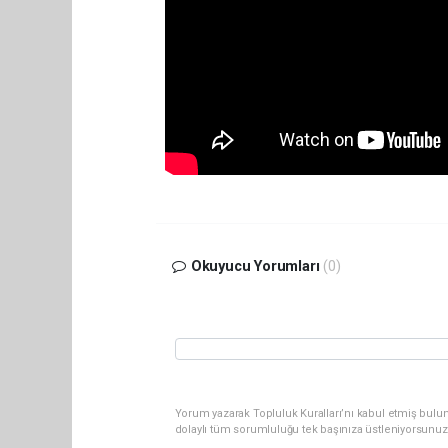
Okuyucu Yorumları
(0)
Yorum yazarak Topluluk Kuralları’nı kabul etmiş bulu
dolaylı tüm sorumluluğu tek başınıza üstleniyorsunuz