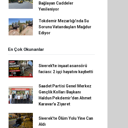
Bağlayan Caddeler
Yenileniyor
Tokdemir Mezarlığı’nda Su
Sorunu Vatandaşları Mağdur
Ediyor
En Çok Okunanlar
Siverek'te inşaat asansörü
faciası: 2 işçi hayatını kaybetti
Saadet Partisi Genel Merkez
Gençlik Kolları Başkanı
Haldun Pekdemir'den Ahmet
Karavar'a Ziyaret
Siverek’te Ölüm Yolu Yine Can
Aldı