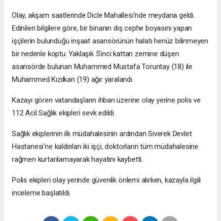
Olay, akşam saatlerinde Dicle Mahallesi'nde meydana geldi.
Edinilen bilgilere göre, bir binanın dış cephe boyasını yapan
işçilerin bulunduğu inşaat asansörünün halatı henüz bilinmeyen
bir nedenle koptu. Yaklaşık 5'inci kattan zemine düşen
asansörde bulunan Muhammed Mustafa Toruntay (18) ile
Muhammed Kızılkan (19) ağır yaralandı.
Kazayı gören vatandaşların ihbarı üzerine olay yerine polis ve
112 Acil Sağlık ekipleri sevk edildi.
Sağlık ekiplerinin ilk müdahalesinin ardından Siverek Devlet
Hastanesi'ne kaldırılan iki işçi, doktorların tüm müdahalesine
rağmen kurtarılamayarak hayatını kaybetti.
Polis ekipleri olay yerinde güvenlik önlemi alırken, kazayla ilgili
inceleme başlatıldı.