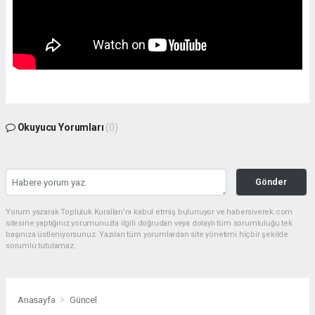
Okuyucu Yorumları
(0)
Gönder
Yorum yazarak Topluluk Kuralları’nı kabul etmiş bulunuyor ve habersiverek.com
sitesine yaptığınız yorumunuzla ilgili doğrudan veya dolaylı tüm sorumluluğu tek
başınıza üstleniyorsunuz. Yazılan tüm yorumlardan site yönetimi hiçbir şekilde
sorumlu tutulamaz.
Anasayfa
Güncel