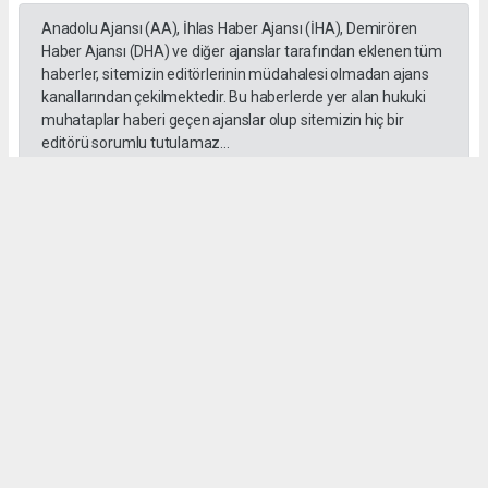
Anadolu Ajansı (AA), İhlas Haber Ajansı (İHA), Demirören
Haber Ajansı (DHA) ve diğer ajanslar tarafından eklenen tüm
haberler, sitemizin editörlerinin müdahalesi olmadan ajans
kanallarından çekilmektedir. Bu haberlerde yer alan hukuki
muhataplar haberi geçen ajanslar olup sitemizin hiç bir
editörü sorumlu tutulamaz...
Okuyucu Yorumları
(0)
Gönder
Yorum yazarak Topluluk Kuralları’nı kabul etmiş bulunuyor ve habersiverek.com
sitesine yaptığınız yorumunuzla ilgili doğrudan veya dolaylı tüm sorumluluğu tek
başınıza üstleniyorsunuz. Yazılan tüm yorumlardan site yönetimi hiçbir şekilde
sorumlu tutulamaz.