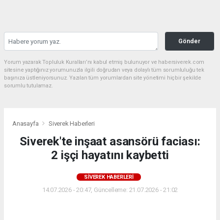
Gönder
Yorum yazarak Topluluk Kuralları’nı kabul etmiş bulunuyor ve habersiverek.com
sitesine yaptığınız yorumunuzla ilgili doğrudan veya dolaylı tüm sorumluluğu tek
başınıza üstleniyorsunuz. Yazılan tüm yorumlardan site yönetimi hiçbir şekilde
sorumlu tutulamaz.
Anasayfa
Siverek Haberleri
Siverek'te inşaat asansörü faciası:
2 işçi hayatını kaybetti
SIVEREK HABERLERI
14.07.2026 - 20:47, Güncelleme: 21.07.2026 - 21:02