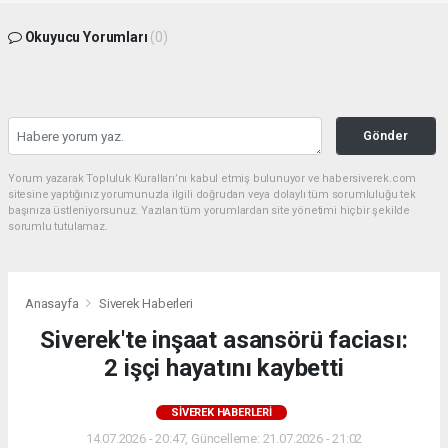
Okuyucu Yorumları
(0)
Gönder
Yorum yazarak Topluluk Kuralları’nı kabul etmiş bulunuyor ve habersiverek.com
sitesine yaptığınız yorumunuzla ilgili doğrudan veya dolaylı tüm sorumluluğu tek
başınıza üstleniyorsunuz. Yazılan tüm yorumlardan site yönetimi hiçbir şekilde
sorumlu tutulamaz.
Anasayfa
Siverek Haberleri
Siverek'te inşaat asansörü faciası:
2 işçi hayatını kaybetti
SIVEREK HABERLERI
14.07.2026 - 20:47, Güncelleme: 21.07.2026 - 21:02