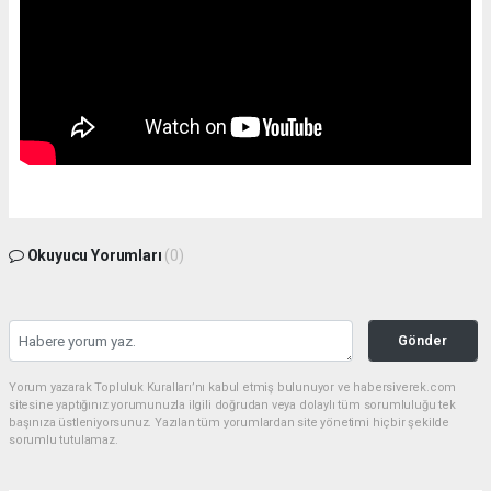
Okuyucu Yorumları
(0)
Gönder
Yorum yazarak Topluluk Kuralları’nı kabul etmiş bulunuyor ve habersiverek.com
sitesine yaptığınız yorumunuzla ilgili doğrudan veya dolaylı tüm sorumluluğu tek
başınıza üstleniyorsunuz. Yazılan tüm yorumlardan site yönetimi hiçbir şekilde
sorumlu tutulamaz.