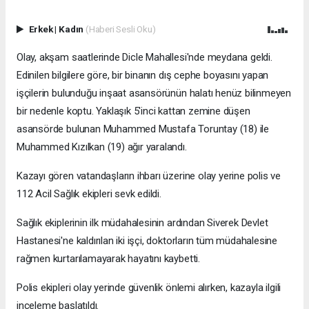
Erkek
|
Kadın
(Haberi Sesli Oku)
Olay, akşam saatlerinde Dicle Mahallesi'nde meydana geldi.
Edinilen bilgilere göre, bir binanın dış cephe boyasını yapan
işçilerin bulunduğu inşaat asansörünün halatı henüz bilinmeyen
bir nedenle koptu. Yaklaşık 5'inci kattan zemine düşen
asansörde bulunan Muhammed Mustafa Toruntay (18) ile
Muhammed Kızılkan (19) ağır yaralandı.
Kazayı gören vatandaşların ihbarı üzerine olay yerine polis ve
112 Acil Sağlık ekipleri sevk edildi.
Sağlık ekiplerinin ilk müdahalesinin ardından Siverek Devlet
Hastanesi'ne kaldırılan iki işçi, doktorların tüm müdahalesine
rağmen kurtarılamayarak hayatını kaybetti.
Polis ekipleri olay yerinde güvenlik önlemi alırken, kazayla ilgili
inceleme başlatıldı.