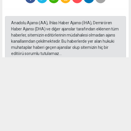
Anadolu Ajansı (AA), İhlas Haber Ajansı (İHA), Demirören
Haber Ajansı (DHA) ve diğer ajanslar tarafından eklenen tüm
haberler, sitemizin editörlerinin müdahalesi olmadan ajans
kanallarından çekilmektedir. Bu haberlerde yer alan hukuki
muhataplar haberi geçen ajanslar olup sitemizin hiç bir
editörü sorumlu tutulamaz...
Okuyucu Yorumları
(0)
Gönder
Yorum yazarak Topluluk Kuralları’nı kabul etmiş bulunuyor ve habersiverek.com
sitesine yaptığınız yorumunuzla ilgili doğrudan veya dolaylı tüm sorumluluğu tek
başınıza üstleniyorsunuz. Yazılan tüm yorumlardan site yönetimi hiçbir şekilde