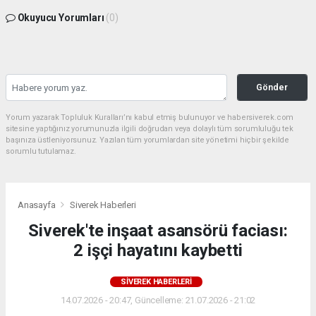
Okuyucu Yorumları
(0)
Gönder
Yorum yazarak Topluluk Kuralları’nı kabul etmiş bulunuyor ve habersiverek.com
sitesine yaptığınız yorumunuzla ilgili doğrudan veya dolaylı tüm sorumluluğu tek
başınıza üstleniyorsunuz. Yazılan tüm yorumlardan site yönetimi hiçbir şekilde
sorumlu tutulamaz.
Anasayfa
Siverek Haberleri
Siverek'te inşaat asansörü faciası:
2 işçi hayatını kaybetti
SIVEREK HABERLERI
14.07.2026 - 20:47, Güncelleme: 21.07.2026 - 21:02