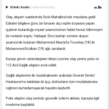
Erkek
|
Kadın
(Haberi Sesli Oku)
Olay, akşam saatlerinde Dicle Mahallesi'nde meydana geldi.
Edinilen bilgilere göre, bir binanın dış cephe boyasını yapan
işçilerin bulunduğu inşaat asansörünün halatı henüz bilinmeyen
bir nedenle koptu. Yaklaşık 5'inci kattan zemine düşen
asansörde bulunan Muhammed Mustafa Toruntay (18) ile
Muhammed Kızılkan (19) ağır yaralandı.
Kazayı gören vatandaşların ihbarı üzerine olay yerine polis ve
112 Acil Sağlık ekipleri sevk edildi.
Sağlık ekiplerinin ilk müdahalesinin ardından Siverek Devlet
Hastanesi'ne kaldırılan iki işçi, doktorların tüm müdahalesine
rağmen kurtarılamayarak hayatını kaybetti.
Polis ekipleri olay yerinde güvenlik önlemi alırken, kazayla ilgili
inceleme başlatıldı.