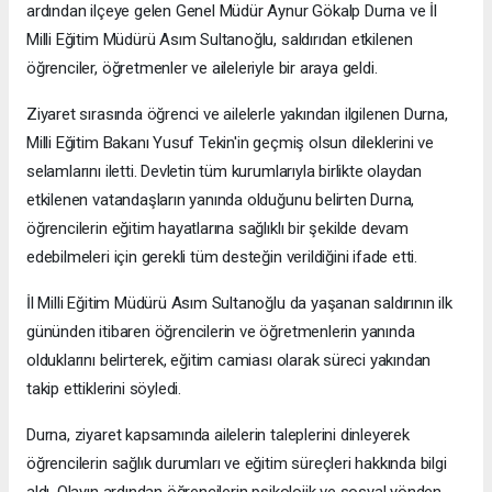
ardından ilçeye gelen Genel Müdür Aynur Gökalp Durna ve İl
Milli Eğitim Müdürü Asım Sultanoğlu, saldırıdan etkilenen
öğrenciler, öğretmenler ve aileleriyle bir araya geldi.
Ziyaret sırasında öğrenci ve ailelerle yakından ilgilenen Durna,
Milli Eğitim Bakanı Yusuf Tekin'in geçmiş olsun dileklerini ve
selamlarını iletti. Devletin tüm kurumlarıyla birlikte olaydan
etkilenen vatandaşların yanında olduğunu belirten Durna,
öğrencilerin eğitim hayatlarına sağlıklı bir şekilde devam
edebilmeleri için gerekli tüm desteğin verildiğini ifade etti.
İl Milli Eğitim Müdürü Asım Sultanoğlu da yaşanan saldırının ilk
gününden itibaren öğrencilerin ve öğretmenlerin yanında
olduklarını belirterek, eğitim camiası olarak süreci yakından
takip ettiklerini söyledi.
Durna, ziyaret kapsamında ailelerin taleplerini dinleyerek
öğrencilerin sağlık durumları ve eğitim süreçleri hakkında bilgi
aldı. Olayın ardından öğrencilerin psikolojik ve sosyal yönden