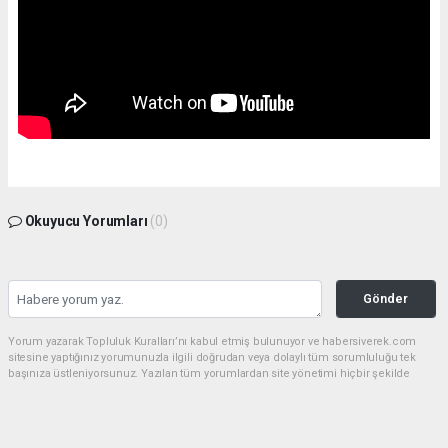
Okuyucu Yorumları
(0)
Gönder
Yorum yazarak Topluluk Kuralları’nı kabul etmiş bulunuyor ve habersiverek.com
sitesine yaptığınız yorumunuzla ilgili doğrudan veya dolaylı tüm sorumluluğu tek
başınıza üstleniyorsunuz. Yazılan tüm yorumlardan site yönetimi hiçbir şekilde
sorumlu tutulamaz.