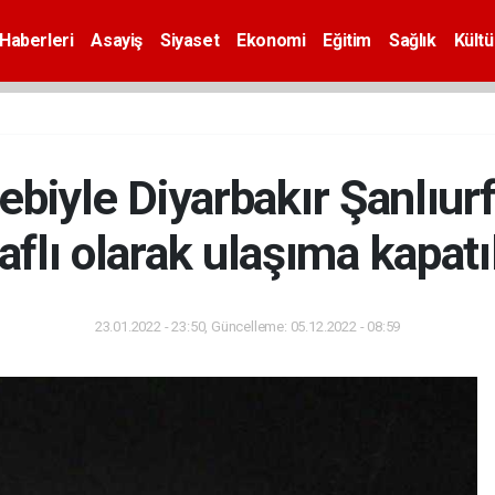
Haberleri
Asayiş
Siyaset
Ekonomi
Eğitim
Sağlık
Kültü
bebiyle Diyarbakır Şanlıurf
aflı olarak ulaşıma kapatı
23.01.2022 - 23:50, Güncelleme: 05.12.2022 - 08:59