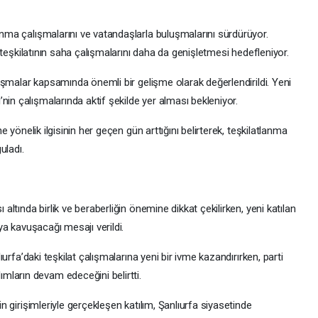
lanma çalışmalarını ve vatandaşlarla buluşmalarını sürdürüyor.
rti teşkilatının saha çalışmalarını daha da genişletmesi hedefleniyor.
çalışmalar kapsamında önemli bir gelişme olarak değerlendirildi. Yeni
nin çalışmalarında aktif şekilde yer alması bekleniyor.
’ne yönelik ilgisinin her geçen gün arttığını belirterek, teşkilatlanma
uladı.
 altında birlik ve beraberliğin önemine dikkat çekilirken, yeni katılan
ıya kavuşacağı mesajı verildi.
nlıurfa’daki teşkilat çalışmalarına yeni bir ivme kazandırırken, parti
ların devam edeceğini belirtti.
’in girişimleriyle gerçekleşen katılım, Şanlıurfa siyasetinde