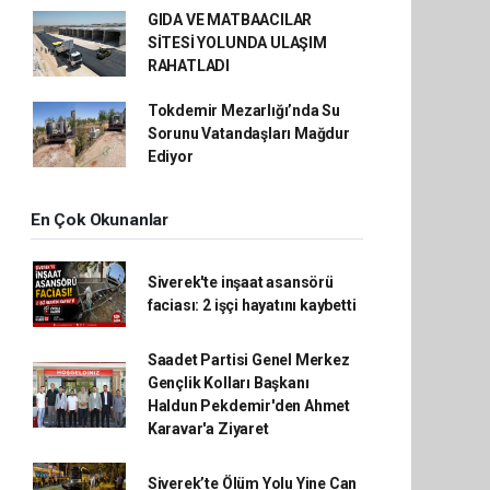
GIDA VE MATBAACILAR
SİTESİ YOLUNDA ULAŞIM
RAHATLADI
Tokdemir Mezarlığı’nda Su
Sorunu Vatandaşları Mağdur
Ediyor
En Çok Okunanlar
Siverek'te inşaat asansörü
faciası: 2 işçi hayatını kaybetti
Saadet Partisi Genel Merkez
Gençlik Kolları Başkanı
Haldun Pekdemir'den Ahmet
Karavar'a Ziyaret
Siverek’te Ölüm Yolu Yine Can