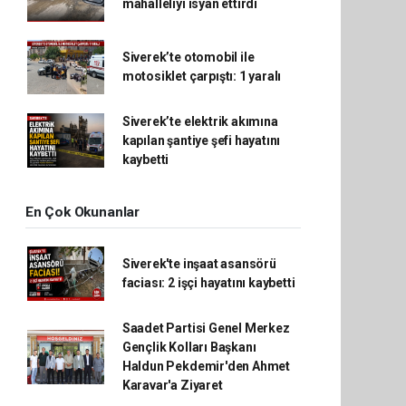
mahalleliyi isyan ettirdi
Siverek’te otomobil ile
motosiklet çarpıştı: 1 yaralı
Siverek’te elektrik akımına
kapılan şantiye şefi hayatını
kaybetti
En Çok Okunanlar
Siverek'te inşaat asansörü
faciası: 2 işçi hayatını kaybetti
Saadet Partisi Genel Merkez
Gençlik Kolları Başkanı
Haldun Pekdemir'den Ahmet
Karavar'a Ziyaret