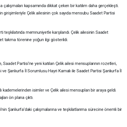
ma çalışmaları kapsamında dikkat çeken bir katılım daha gerçekleşti.
’in girişimleriyle Çelik ailesinin çok sayıda mensubu Saadet Partisi
arti teşkilatında memnuniyetle karşılandı. Çelik ailesinin Saadet
et takma törenine yoğun ilgi gösterildi.
e, Saadet Partisi’ne yeni katılan Çelik ailesi mensuplarının rozetleri,
 ve Şanlıurfa İl Sorumlusu Hayri Kamalı ile Saadet Partisi Şanlıurfa İl
lı kademelerinden isimler ve Çelik ailesi mensupları bir araya geldi.
ları ön plana çıktı.
isi’nin Şanlıurfa’daki çalışmalarına ve teşkilatlanma sürecine önemli bir