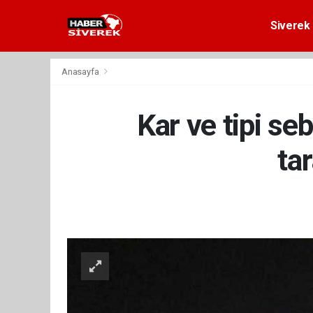
Siverek 
Anasayfa
Kar ve tipi se
tar