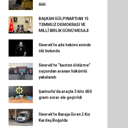
Aldı
BAŞKAN GÜLPINAR'DAN 15
TEMMUZ DEMOKRASİ VE
MİLLÎ BİRLİK GÜNÜ MESAJI
Siverek’te aile hekimi evinde
ölü bulundu
Siverek’te “kasten öldürme”
suçundan aranan hükümlü
yakalandı
Şanlıurfa’da araçta 3 kilo 650
gram esrar ele geçirildi
Siverek’te Baraja Giren 2 Kız
Kardeş Boğuldu