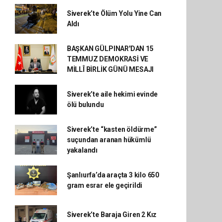
Siverek’te Ölüm Yolu Yine Can
Aldı
BAŞKAN GÜLPINAR'DAN 15
TEMMUZ DEMOKRASİ VE
MİLLÎ BİRLİK GÜNÜ MESAJI
Siverek’te aile hekimi evinde
ölü bulundu
Siverek’te “kasten öldürme”
suçundan aranan hükümlü
yakalandı
Şanlıurfa’da araçta 3 kilo 650
gram esrar ele geçirildi
Siverek’te Baraja Giren 2 Kız