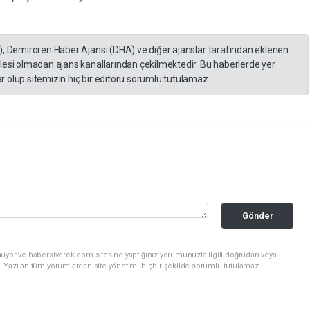
), Demirören Haber Ajansı (DHA) ve diğer ajanslar tarafından eklenen
lesi olmadan ajans kanallarından çekilmektedir. Bu haberlerde yer
 olup sitemizin hiç bir editörü sorumlu tutulamaz...
Gönder
nuyor ve habersiverek.com sitesine yaptığınız yorumunuzla ilgili doğrudan veya
. Yazılan tüm yorumlardan site yönetimi hiçbir şekilde sorumlu tutulamaz.