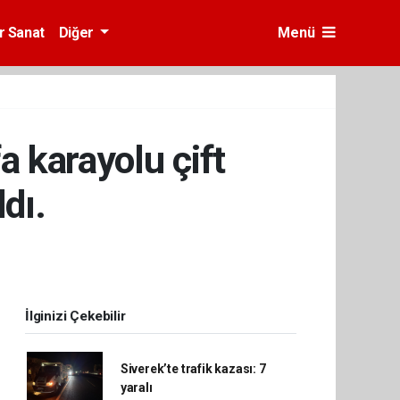
r Sanat
Diğer
Menü
a karayolu çift
ldı.
İlginizi Çekebilir
Siverek’te trafik kazası: 7
yaralı