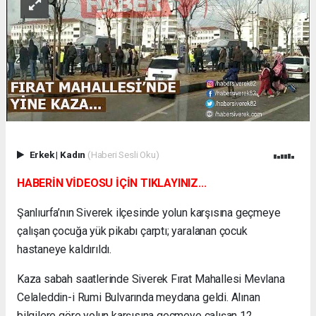
Erkek
|
Kadın
(Haberi Sesli Oku)
HABERİN VİDEOSU İÇİN TIKLAYINIZ...
Şanlıurfa’nın Siverek ilçesinde yolun karşısına geçmeye
çalışan çocuğa yük pikabı çarptı; yaralanan çocuk
hastaneye kaldırıldı.
Kaza sabah saatlerinde Siverek Fırat Mahallesi Mevlana
Celaleddin-i Rumi Bulvarında meydana geldi. Alınan
bilgilere göre yolun karşısına geçmeye çalışan 12