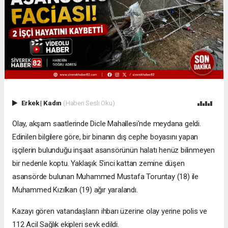
Erkek
|
Kadın
(Haberi Sesli Oku)
Olay, akşam saatlerinde Dicle Mahallesi'nde meydana geldi.
Edinilen bilgilere göre, bir binanın dış cephe boyasını yapan
işçilerin bulunduğu inşaat asansörünün halatı henüz bilinmeyen
bir nedenle koptu. Yaklaşık 5'inci kattan zemine düşen
asansörde bulunan Muhammed Mustafa Toruntay (18) ile
Muhammed Kızılkan (19) ağır yaralandı.
Kazayı gören vatandaşların ihbarı üzerine olay yerine polis ve
112 Acil Sağlık ekipleri sevk edildi.