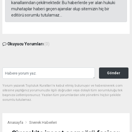
kanallarından çekilmektedir. Bu haberlerde yer alan hukuki
muhataplar haberi geçen ajanslar olup sitemizin hiç bir
editörü sorumlu tutulamaz...
Okuyucu Yorumları
(0)
Gönder
Yorum yazarak Topluluk Kuralları’nı kabul etmiş bulunuyor ve habersiverek.com
sitesine yaptığınız yorumunuzla ilgili doğrudan veya dolaylı tüm sorumluluğu tek
başınıza üstleniyorsunuz. Yazılan tüm yorumlardan site yönetimi hiçbir şekilde
sorumlu tutulamaz.
Anasayfa
Siverek Haberleri