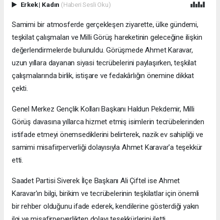
Erkek
|
Kadın
(Haberi Sesli Oku)
Samimi bir atmosferde gerçekleşen ziyarette, ülke gündemi,
teşkilat çalışmaları ve Milli Görüş hareketinin geleceğine ilişkin
değerlendirmelerde bulunuldu. Görüşmede Ahmet Karavar,
uzun yıllara dayanan siyasi tecrübelerini paylaşırken, teşkilat
çalışmalarında birlik, istişare ve fedakârlığın önemine dikkat
çekti.
Genel Merkez Gençlik Kolları Başkanı Haldun Pekdemir, Milli
Görüş davasına yıllarca hizmet etmiş isimlerin tecrübelerinden
istifade etmeyi önemsediklerini belirterek, nazik ev sahipliği ve
samimi misafirperverliği dolayısıyla Ahmet Karavar'a teşekkür
etti.
Saadet Partisi Siverek İlçe Başkanı Ali Çiftel ise Ahmet
Karavar'ın bilgi, birikim ve tecrübelerinin teşkilatlar için önemli
bir rehber olduğunu ifade ederek, kendilerine gösterdiği yakın
ilgi ve misafirperverlikten dolayı teşekkürlerini iletti.