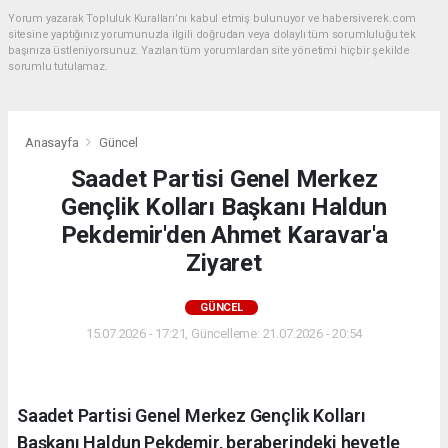
Yorum yazarak Topluluk Kuralları’nı kabul etmiş bulunuyor ve habersiverek.com
sitesine yaptığınız yorumunuzla ilgili doğrudan veya dolaylı tüm sorumluluğu tek
başınıza üstleniyorsunuz. Yazılan tüm yorumlardan site yönetimi hiçbir şekilde
sorumlu tutulamaz.
Anasayfa
Güncel
Saadet Partisi Genel Merkez
Gençlik Kolları Başkanı Haldun
Pekdemir'den Ahmet Karavar'a
Ziyaret
GÜNCEL
15.07.2026 - 17:21, Güncelleme: 21.07.2026 - 20:54
Saadet Partisi Genel Merkez Gençlik Kolları
Başkanı Haldun Pekdemir, beraberindeki heyetle