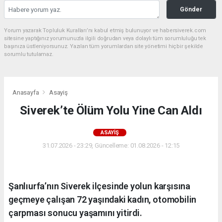
Gönder
Yorum yazarak Topluluk Kuralları’nı kabul etmiş bulunuyor ve habersiverek.com
sitesine yaptığınız yorumunuzla ilgili doğrudan veya dolaylı tüm sorumluluğu tek
başınıza üstleniyorsunuz. Yazılan tüm yorumlardan site yönetimi hiçbir şekilde
sorumlu tutulamaz.
Anasayfa
Asayiş
Siverek’te Ölüm Yolu Yine Can Aldı
ASAYIŞ
31.07.2026 - 23:29, Güncelleme: 01.08.2026 - 12:15
Şanlıurfa’nın Siverek ilçesinde yolun karşısına
geçmeye çalışan 72 yaşındaki kadın, otomobilin
çarpması sonucu yaşamını yitirdi.