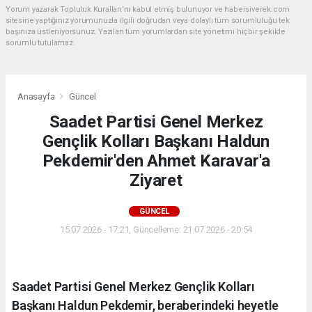
Yorum yazarak Topluluk Kuralları’nı kabul etmiş bulunuyor ve habersiverek.com
sitesine yaptığınız yorumunuzla ilgili doğrudan veya dolaylı tüm sorumluluğu tek
başınıza üstleniyorsunuz. Yazılan tüm yorumlardan site yönetimi hiçbir şekilde
sorumlu tutulamaz.
Anasayfa
Güncel
Saadet Partisi Genel Merkez
Gençlik Kolları Başkanı Haldun
Pekdemir'den Ahmet Karavar'a
Ziyaret
GÜNCEL
15.07.2026 - 17:21, Güncelleme: 21.07.2026 - 20:54
Saadet Partisi Genel Merkez Gençlik Kolları
Başkanı Haldun Pekdemir, beraberindeki heyetle