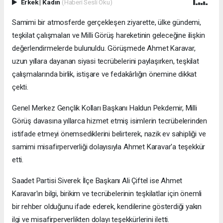
Erkek
|
Kadın
(Haberi Sesli Oku)
Samimi bir atmosferde gerçekleşen ziyarette, ülke gündemi,
teşkilat çalışmaları ve Milli Görüş hareketinin geleceğine ilişkin
değerlendirmelerde bulunuldu. Görüşmede Ahmet Karavar,
uzun yıllara dayanan siyasi tecrübelerini paylaşırken, teşkilat
çalışmalarında birlik, istişare ve fedakârlığın önemine dikkat
çekti.
Genel Merkez Gençlik Kolları Başkanı Haldun Pekdemir, Milli
Görüş davasına yıllarca hizmet etmiş isimlerin tecrübelerinden
istifade etmeyi önemsediklerini belirterek, nazik ev sahipliği ve
samimi misafirperverliği dolayısıyla Ahmet Karavar'a teşekkür
etti.
Saadet Partisi Siverek İlçe Başkanı Ali Çiftel ise Ahmet
Karavar'ın bilgi, birikim ve tecrübelerinin teşkilatlar için önemli
bir rehber olduğunu ifade ederek, kendilerine gösterdiği yakın
ilgi ve misafirperverlikten dolayı teşekkürlerini iletti.