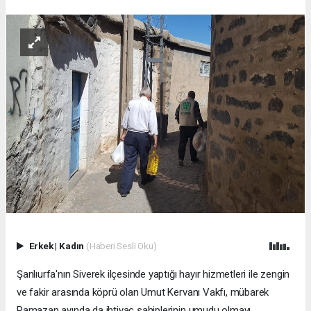
Erkek
|
Kadın
(Haberi Sesli Oku)
Şanlıurfa'nın Siverek ilçesinde yaptığı hayır hizmetleri ile zengin
ve fakir arasında köprü olan Umut Kervanı Vakfı, mübarek
Ramazan ayında da ihtiyaç sahiplerinin umudu olmayı