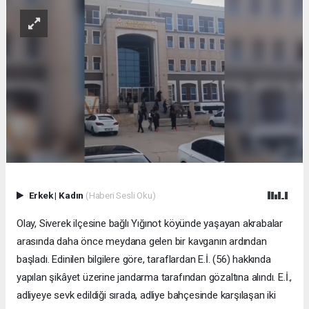
Erkek
|
Kadın
(Haberi Sesli Oku)
Olay, Siverek ilçesine bağlı Yığınot köyünde yaşayan akrabalar
arasında daha önce meydana gelen bir kavganın ardından
başladı. Edinilen bilgilere göre, taraflardan E.İ. (56) hakkında
yapılan şikâyet üzerine jandarma tarafından gözaltına alındı. E.İ.,
adliyeye sevk edildiği sırada, adliye bahçesinde karşılaşan iki