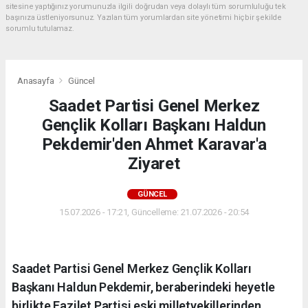
sitesine yaptığınız yorumunuzla ilgili doğrudan veya dolaylı tüm sorumluluğu tek
başınıza üstleniyorsunuz. Yazılan tüm yorumlardan site yönetimi hiçbir şekilde
sorumlu tutulamaz.
Anasayfa
Güncel
Saadet Partisi Genel Merkez
Gençlik Kolları Başkanı Haldun
Pekdemir'den Ahmet Karavar'a
Ziyaret
GÜNCEL
15.07.2026 - 17:21, Güncelleme: 21.07.2026 - 20:54
Saadet Partisi Genel Merkez Gençlik Kolları
Başkanı Haldun Pekdemir, beraberindeki heyetle
birlikte Fazilet Partisi eski milletvekillerinden