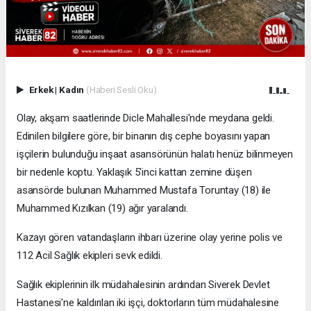
Erkek
|
Kadın
(Haberi Sesli Oku)
Olay, akşam saatlerinde Dicle Mahallesi'nde meydana geldi.
Edinilen bilgilere göre, bir binanın dış cephe boyasını yapan
işçilerin bulunduğu inşaat asansörünün halatı henüz bilinmeyen
bir nedenle koptu. Yaklaşık 5'inci kattan zemine düşen
asansörde bulunan Muhammed Mustafa Toruntay (18) ile
Muhammed Kızılkan (19) ağır yaralandı.
Kazayı gören vatandaşların ihbarı üzerine olay yerine polis ve
112 Acil Sağlık ekipleri sevk edildi.
Sağlık ekiplerinin ilk müdahalesinin ardından Siverek Devlet
Hastanesi'ne kaldırılan iki işçi, doktorların tüm müdahalesine