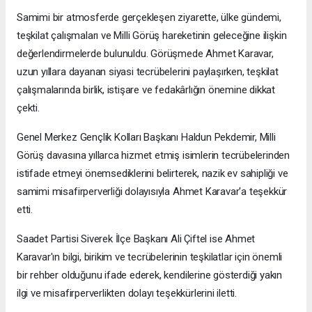
Samimi bir atmosferde gerçekleşen ziyarette, ülke gündemi,
teşkilat çalışmaları ve Milli Görüş hareketinin geleceğine ilişkin
değerlendirmelerde bulunuldu. Görüşmede Ahmet Karavar,
uzun yıllara dayanan siyasi tecrübelerini paylaşırken, teşkilat
çalışmalarında birlik, istişare ve fedakârlığın önemine dikkat
çekti.
Genel Merkez Gençlik Kolları Başkanı Haldun Pekdemir, Milli
Görüş davasına yıllarca hizmet etmiş isimlerin tecrübelerinden
istifade etmeyi önemsediklerini belirterek, nazik ev sahipliği ve
samimi misafirperverliği dolayısıyla Ahmet Karavar'a teşekkür
etti.
Saadet Partisi Siverek İlçe Başkanı Ali Çiftel ise Ahmet
Karavar'ın bilgi, birikim ve tecrübelerinin teşkilatlar için önemli
bir rehber olduğunu ifade ederek, kendilerine gösterdiği yakın
ilgi ve misafirperverlikten dolayı teşekkürlerini iletti.