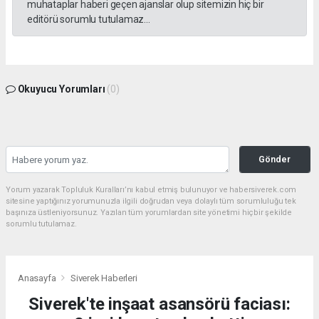
muhataplar haberi geçen ajanslar olup sitemizin hiç bir
editörü sorumlu tutulamaz...
Okuyucu Yorumları
(0)
Gönder
Yorum yazarak Topluluk Kuralları’nı kabul etmiş bulunuyor ve habersiverek.com
sitesine yaptığınız yorumunuzla ilgili doğrudan veya dolaylı tüm sorumluluğu tek
başınıza üstleniyorsunuz. Yazılan tüm yorumlardan site yönetimi hiçbir şekilde
sorumlu tutulamaz.
Anasayfa
Siverek Haberleri
Siverek'te inşaat asansörü faciası: