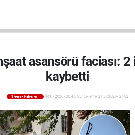
nşaat asansörü faciası: 2 
kaybetti
14.07.2026 - 20:47, Güncelleme: 21.07.2026 - 21:02
Siverek Haberleri