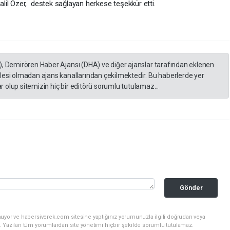
il Özer, destek sağlayan herkese teşekkür etti.
), Demirören Haber Ajansı (DHA) ve diğer ajanslar tarafından eklenen
lesi olmadan ajans kanallarından çekilmektedir. Bu haberlerde yer
 olup sitemizin hiç bir editörü sorumlu tutulamaz...
Gönder
nuyor ve habersiverek.com sitesine yaptığınız yorumunuzla ilgili doğrudan veya
. Yazılan tüm yorumlardan site yönetimi hiçbir şekilde sorumlu tutulamaz.