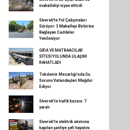
mahalleliyi isyan ettirdi
Siverek'te Yol Çalışmaları
Sürüyor: 3 Mahalleyi Birbirine
Bağlayan Caddeler
Yenileniyor
GIDA VE MATBAACILAR
SİTESİ YOLUNDA ULAŞIM
RAHATLADI
Tokdemir Mezarlığı’nda Su
Sorunu Vatandaşları Mağdur
Ediyor
Siverek’te trafik kazası: 7
yaralı
Siverek’te elektrik akımına
kapılan şantiye şefi hayatını