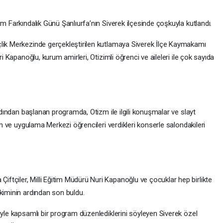
zm Farkındalık Günü Şanlıurfa’nın Siverek ilçesinde çoşkuyla kutlandı.
çlik Merkezinde gerçekleştirilen kutlamaya Siverek İlçe Kaymakamı
ri Kapanoğlu, kurum amirleri, Otizimli öğrenci ve aileleri ile çok sayıda
ardından başlanan programda, Otizm ile ilgili konuşmalar ve slayt
im ve uygulama Merkezi öğrencileri verdikleri konserle salondakileri
tçiler, Milli Eğitim Müdürü Nuri Kapanoğlu ve çocuklar hep birlikte
kiminin ardından son buldu.
yle kapsamlı bir program düzenlediklerini söyleyen Siverek özel