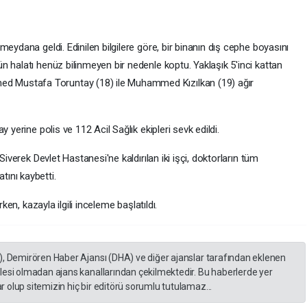
eydana geldi. Edinilen bilgilere göre, bir binanın dış cephe boyasını
 halatı henüz bilinmeyen bir nedenle koptu. Yaklaşık 5'inci kattan
 Mustafa Toruntay (18) ile Muhammed Kızılkan (19) ağır
 yerine polis ve 112 Acil Sağlık ekipleri sevk edildi.
Siverek Devlet Hastanesi'ne kaldırılan iki işçi, doktorların tüm
ını kaybetti.
ken, kazayla ilgili inceleme başlatıldı.
), Demirören Haber Ajansı (DHA) ve diğer ajanslar tarafından eklenen
lesi olmadan ajans kanallarından çekilmektedir. Bu haberlerde yer
 olup sitemizin hiç bir editörü sorumlu tutulamaz...