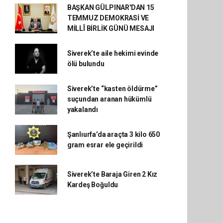
BAŞKAN GÜLPINAR'DAN 15
TEMMUZ DEMOKRASİ VE
MİLLÎ BİRLİK GÜNÜ MESAJI
Siverek’te aile hekimi evinde
ölü bulundu
Siverek’te “kasten öldürme”
suçundan aranan hükümlü
yakalandı
Şanlıurfa’da araçta 3 kilo 650
gram esrar ele geçirildi
Siverek’te Baraja Giren 2 Kız
Kardeş Boğuldu