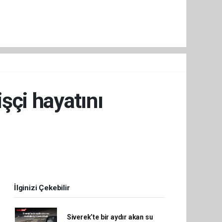
işçi hayatını
İlginizi Çekebilir
Siverek’te bir aydır akan su