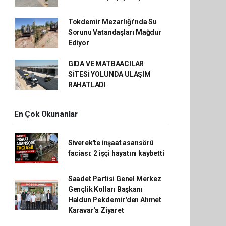
Tokdemir Mezarlığı’nda Su
Sorunu Vatandaşları Mağdur
Ediyor
GIDA VE MATBAACILAR
SİTESİ YOLUNDA ULAŞIM
RAHATLADI
En Çok Okunanlar
Siverek'te inşaat asansörü
faciası: 2 işçi hayatını kaybetti
Saadet Partisi Genel Merkez
Gençlik Kolları Başkanı
Haldun Pekdemir'den Ahmet
Karavar'a Ziyaret