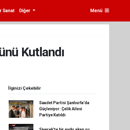
r Sanat
Diğer
Menü
ünü Kutlandı
İlginizi Çekebilir
Saadet Partisi Şanlıurfa’da
Güçleniyor: Çelik Ailesi
Partiye Katıldı
Siverek’te bir aydır akan su