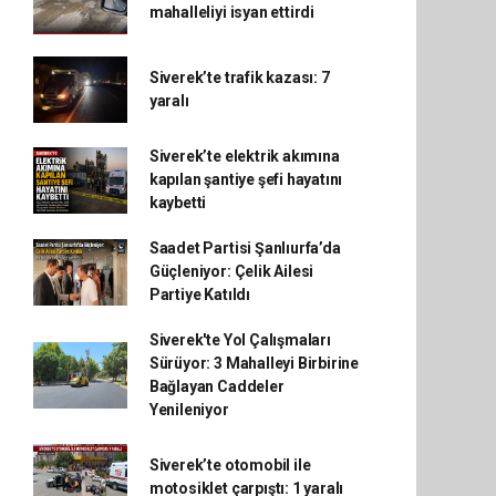
mahalleliyi isyan ettirdi
Siverek’te trafik kazası: 7
yaralı
Siverek’te elektrik akımına
kapılan şantiye şefi hayatını
kaybetti
Saadet Partisi Şanlıurfa’da
Güçleniyor: Çelik Ailesi
Partiye Katıldı
Siverek'te Yol Çalışmaları
Sürüyor: 3 Mahalleyi Birbirine
Bağlayan Caddeler
Yenileniyor
Siverek’te otomobil ile
motosiklet çarpıştı: 1 yaralı