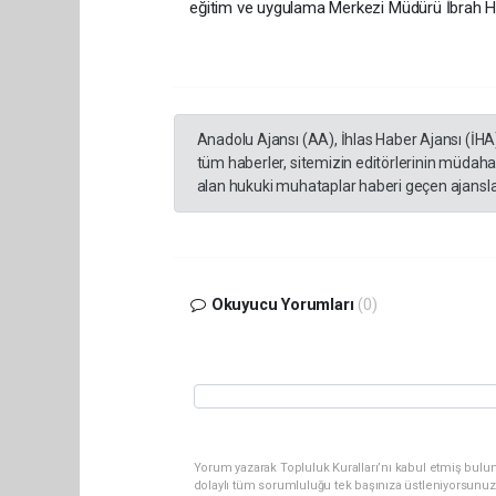
eğitim ve uygulama Merkezi Müdürü İbrah Hal
Anadolu Ajansı (AA), İhlas Haber Ajansı (İHA
tüm haberler, sitemizin editörlerinin müdaha
alan hukuki muhataplar haberi geçen ajanslar
Okuyucu Yorumları
(0)
Yorum yazarak Topluluk Kuralları’nı kabul etmiş bulu
dolaylı tüm sorumluluğu tek başınıza üstleniyorsunuz