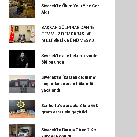
Siverek’te Ölüm Yolu Yine Can
Aldı
BAŞKAN GÜLPINAR'DAN 15
TEMMUZ DEMOKRASİ VE
MİLLÎ BİRLİK GÜNÜ MESAJI
Siverek’te aile hekimi evinde
ölü bulundu
Siverek’te “kasten öldürme”
suçundan aranan hükümlü
yakalandı
Şanlıurfa’da araçta 3 kilo 650
gram esrar ele geçirildi
Siverek’te Baraja Giren 2 Kız
Kardeş Boğuldu