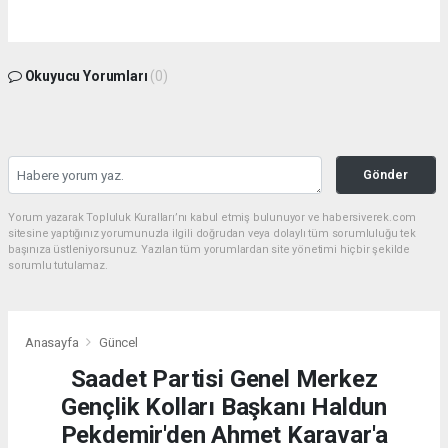
Okuyucu Yorumları
(0)
Gönder
Yorum yazarak Topluluk Kuralları’nı kabul etmiş bulunuyor ve habersiverek.com
sitesine yaptığınız yorumunuzla ilgili doğrudan veya dolaylı tüm sorumluluğu tek
başınıza üstleniyorsunuz. Yazılan tüm yorumlardan site yönetimi hiçbir şekilde
sorumlu tutulamaz.
Anasayfa
Güncel
Saadet Partisi Genel Merkez
Gençlik Kolları Başkanı Haldun
Pekdemir'den Ahmet Karavar'a