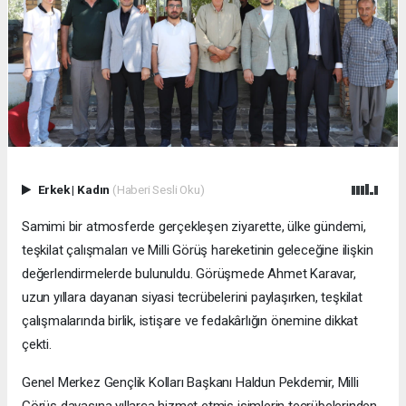
Erkek
|
Kadın
(Haberi Sesli Oku)
Samimi bir atmosferde gerçekleşen ziyarette, ülke gündemi,
teşkilat çalışmaları ve Milli Görüş hareketinin geleceğine ilişkin
değerlendirmelerde bulunuldu. Görüşmede Ahmet Karavar,
uzun yıllara dayanan siyasi tecrübelerini paylaşırken, teşkilat
çalışmalarında birlik, istişare ve fedakârlığın önemine dikkat
çekti.
Genel Merkez Gençlik Kolları Başkanı Haldun Pekdemir, Milli
Görüş davasına yıllarca hizmet etmiş isimlerin tecrübelerinden