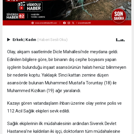
Erkek
|
Kadın
(Haberi Sesli Oku)
Olay, akşam saatlerinde Dicle Mahallesi'nde meydana geldi.
Edinilen bilgilere göre, bir binanın dış cephe boyasını yapan
işçilerin bulunduğu inşaat asansörünün halatı henüz bilinmeyen
bir nedenle koptu. Yaklaşık 5'inci kattan zemine düşen
asansörde bulunan Muhammed Mustafa Toruntay (18) ile
Muhammed Kızılkan (19) ağır yaralandı.
Kazayı gören vatandaşların ihbarı üzerine olay yerine polis ve
112 Acil Sağlık ekipleri sevk edildi.
Sağlık ekiplerinin ilk müdahalesinin ardından Siverek Devlet
Hastanesi'ne kaldırılan iki işçi, doktorların tüm müdahalesine