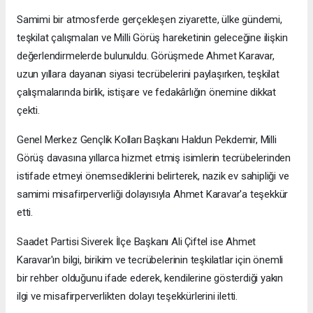
Samimi bir atmosferde gerçekleşen ziyarette, ülke gündemi,
teşkilat çalışmaları ve Milli Görüş hareketinin geleceğine ilişkin
değerlendirmelerde bulunuldu. Görüşmede Ahmet Karavar,
uzun yıllara dayanan siyasi tecrübelerini paylaşırken, teşkilat
çalışmalarında birlik, istişare ve fedakârlığın önemine dikkat
çekti.
Genel Merkez Gençlik Kolları Başkanı Haldun Pekdemir, Milli
Görüş davasına yıllarca hizmet etmiş isimlerin tecrübelerinden
istifade etmeyi önemsediklerini belirterek, nazik ev sahipliği ve
samimi misafirperverliği dolayısıyla Ahmet Karavar'a teşekkür
etti.
Saadet Partisi Siverek İlçe Başkanı Ali Çiftel ise Ahmet
Karavar'ın bilgi, birikim ve tecrübelerinin teşkilatlar için önemli
bir rehber olduğunu ifade ederek, kendilerine gösterdiği yakın
ilgi ve misafirperverlikten dolayı teşekkürlerini iletti.