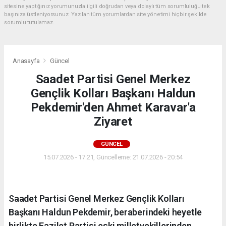
sitesine yaptığınız yorumunuzla ilgili doğrudan veya dolaylı tüm sorumluluğu tek
başınıza üstleniyorsunuz. Yazılan tüm yorumlardan site yönetimi hiçbir şekilde
sorumlu tutulamaz.
Anasayfa
Güncel
Saadet Partisi Genel Merkez
Gençlik Kolları Başkanı Haldun
Pekdemir'den Ahmet Karavar'a
Ziyaret
GÜNCEL
15.07.2026 - 17:21, Güncelleme: 21.07.2026 - 20:54
Saadet Partisi Genel Merkez Gençlik Kolları
Başkanı Haldun Pekdemir, beraberindeki heyetle
birlikte Fazilet Partisi eski milletvekillerinden