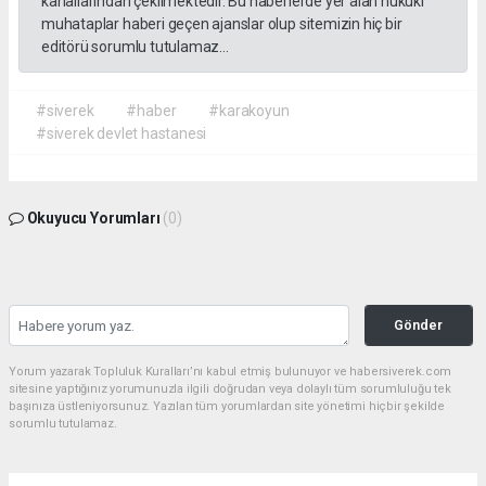
kanallarından çekilmektedir. Bu haberlerde yer alan hukuki
muhataplar haberi geçen ajanslar olup sitemizin hiç bir
editörü sorumlu tutulamaz...
#siverek
#haber
#karakoyun
#siverek devlet hastanesi
Okuyucu Yorumları
(0)
Gönder
Yorum yazarak Topluluk Kuralları’nı kabul etmiş bulunuyor ve habersiverek.com
sitesine yaptığınız yorumunuzla ilgili doğrudan veya dolaylı tüm sorumluluğu tek
başınıza üstleniyorsunuz. Yazılan tüm yorumlardan site yönetimi hiçbir şekilde
sorumlu tutulamaz.