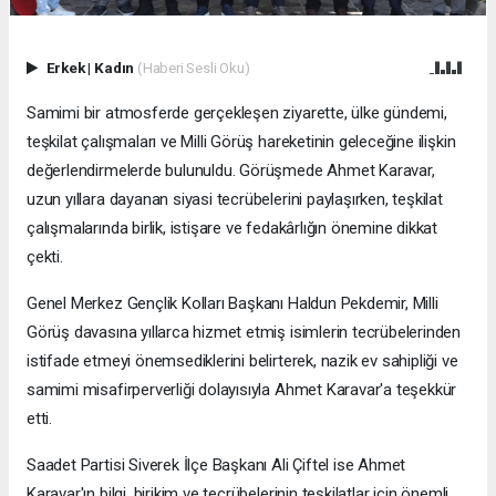
Erkek
|
Kadın
(Haberi Sesli Oku)
Samimi bir atmosferde gerçekleşen ziyarette, ülke gündemi,
teşkilat çalışmaları ve Milli Görüş hareketinin geleceğine ilişkin
değerlendirmelerde bulunuldu. Görüşmede Ahmet Karavar,
uzun yıllara dayanan siyasi tecrübelerini paylaşırken, teşkilat
çalışmalarında birlik, istişare ve fedakârlığın önemine dikkat
çekti.
Genel Merkez Gençlik Kolları Başkanı Haldun Pekdemir, Milli
Görüş davasına yıllarca hizmet etmiş isimlerin tecrübelerinden
istifade etmeyi önemsediklerini belirterek, nazik ev sahipliği ve
samimi misafirperverliği dolayısıyla Ahmet Karavar'a teşekkür
etti.
Saadet Partisi Siverek İlçe Başkanı Ali Çiftel ise Ahmet
Karavar'ın bilgi, birikim ve tecrübelerinin teşkilatlar için önemli