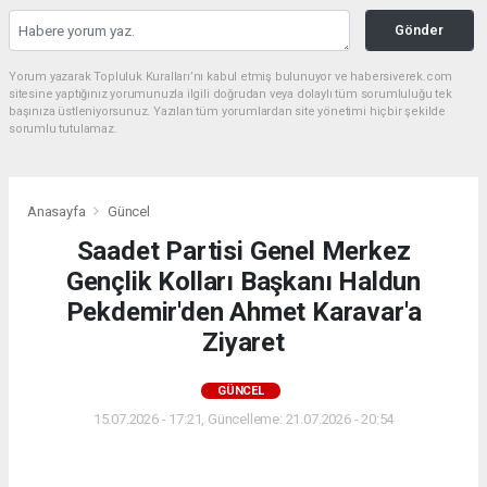
Gönder
Yorum yazarak Topluluk Kuralları’nı kabul etmiş bulunuyor ve habersiverek.com
sitesine yaptığınız yorumunuzla ilgili doğrudan veya dolaylı tüm sorumluluğu tek
başınıza üstleniyorsunuz. Yazılan tüm yorumlardan site yönetimi hiçbir şekilde
sorumlu tutulamaz.
Anasayfa
Güncel
Saadet Partisi Genel Merkez
Gençlik Kolları Başkanı Haldun
Pekdemir'den Ahmet Karavar'a
Ziyaret
GÜNCEL
15.07.2026 - 17:21, Güncelleme: 21.07.2026 - 20:54