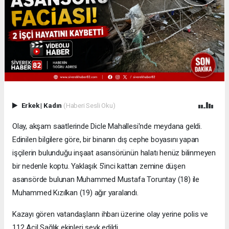
Erkek
|
Kadın
(Haberi Sesli Oku)
Olay, akşam saatlerinde Dicle Mahallesi'nde meydana geldi.
Edinilen bilgilere göre, bir binanın dış cephe boyasını yapan
işçilerin bulunduğu inşaat asansörünün halatı henüz bilinmeyen
bir nedenle koptu. Yaklaşık 5'inci kattan zemine düşen
asansörde bulunan Muhammed Mustafa Toruntay (18) ile
Muhammed Kızılkan (19) ağır yaralandı.
Kazayı gören vatandaşların ihbarı üzerine olay yerine polis ve
112 Acil Sağlık ekipleri sevk edildi.