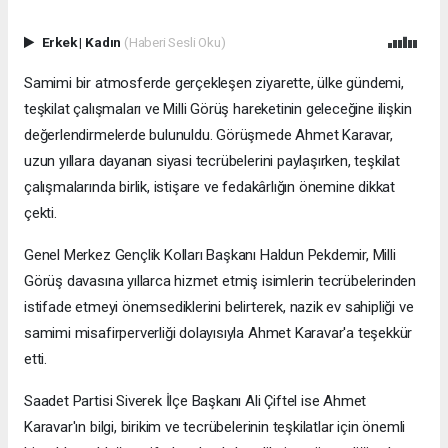
Erkek
|
Kadın
(Haberi Sesli Oku)
Samimi bir atmosferde gerçekleşen ziyarette, ülke gündemi,
teşkilat çalışmaları ve Milli Görüş hareketinin geleceğine ilişkin
değerlendirmelerde bulunuldu. Görüşmede Ahmet Karavar,
uzun yıllara dayanan siyasi tecrübelerini paylaşırken, teşkilat
çalışmalarında birlik, istişare ve fedakârlığın önemine dikkat
çekti.
Genel Merkez Gençlik Kolları Başkanı Haldun Pekdemir, Milli
Görüş davasına yıllarca hizmet etmiş isimlerin tecrübelerinden
istifade etmeyi önemsediklerini belirterek, nazik ev sahipliği ve
samimi misafirperverliği dolayısıyla Ahmet Karavar'a teşekkür
etti.
Saadet Partisi Siverek İlçe Başkanı Ali Çiftel ise Ahmet
Karavar'ın bilgi, birikim ve tecrübelerinin teşkilatlar için önemli