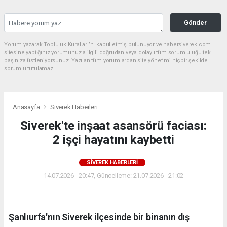
Gönder
Yorum yazarak Topluluk Kuralları’nı kabul etmiş bulunuyor ve habersiverek.com
sitesine yaptığınız yorumunuzla ilgili doğrudan veya dolaylı tüm sorumluluğu tek
başınıza üstleniyorsunuz. Yazılan tüm yorumlardan site yönetimi hiçbir şekilde
sorumlu tutulamaz.
Anasayfa
Siverek Haberleri
Siverek'te inşaat asansörü faciası:
2 işçi hayatını kaybetti
SIVEREK HABERLERI
14.07.2026 - 20:47, Güncelleme: 21.07.2026 - 21:02
Şanlıurfa'nın Siverek ilçesinde bir binanın dış