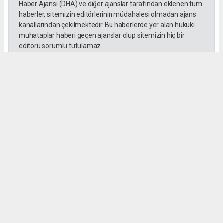
Haber Ajansı (DHA) ve diğer ajanslar tarafından eklenen tüm
haberler, sitemizin editörlerinin müdahalesi olmadan ajans
kanallarından çekilmektedir. Bu haberlerde yer alan hukuki
muhataplar haberi geçen ajanslar olup sitemizin hiç bir
editörü sorumlu tutulamaz...
Okuyucu Yorumları
(0)
Gönder
Yorum yazarak Topluluk Kuralları’nı kabul etmiş bulunuyor ve habersiverek.com
sitesine yaptığınız yorumunuzla ilgili doğrudan veya dolaylı tüm sorumluluğu tek
başınıza üstleniyorsunuz. Yazılan tüm yorumlardan site yönetimi hiçbir şekilde
sorumlu tutulamaz.