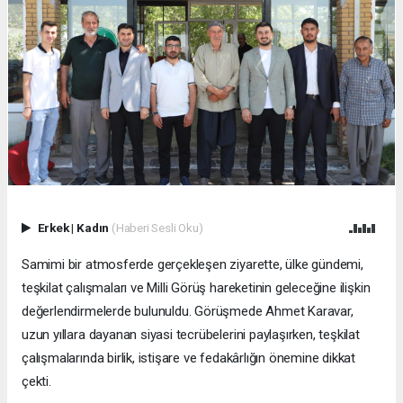
Erkek
|
Kadın
(Haberi Sesli Oku)
Samimi bir atmosferde gerçekleşen ziyarette, ülke gündemi,
teşkilat çalışmaları ve Milli Görüş hareketinin geleceğine ilişkin
değerlendirmelerde bulunuldu. Görüşmede Ahmet Karavar,
uzun yıllara dayanan siyasi tecrübelerini paylaşırken, teşkilat
çalışmalarında birlik, istişare ve fedakârlığın önemine dikkat
çekti.