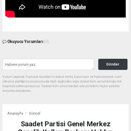
Okuyucu Yorumları
(0)
Gönder
Yorum yazarak Topluluk Kuralları’nı kabul etmiş bulunuyor ve habersiverek.com
sitesine yaptığınız yorumunuzla ilgili doğrudan veya dolaylı tüm sorumluluğu tek
başınıza üstleniyorsunuz. Yazılan tüm yorumlardan site yönetimi hiçbir şekilde
sorumlu tutulamaz.
Anasayfa
Güncel
Saadet Partisi Genel Merkez