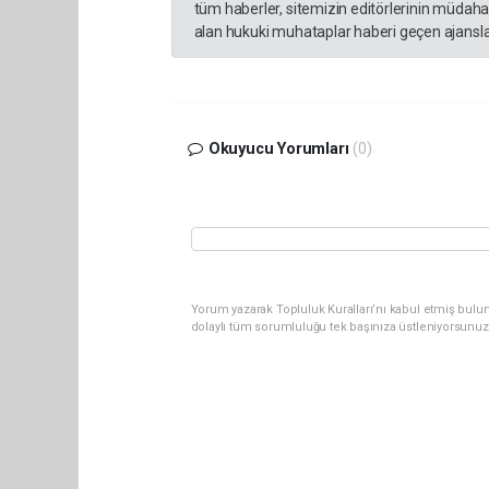
tüm haberler, sitemizin editörlerinin müdaha
alan hukuki muhataplar haberi geçen ajanslar
Okuyucu Yorumları
(0)
Yorum yazarak Topluluk Kuralları’nı kabul etmiş bulu
dolaylı tüm sorumluluğu tek başınıza üstleniyorsunuz