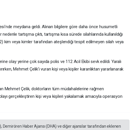
lesi’nde meydana geldi. Alınan bilgilere göre daha önce husumetli
nedenle tartışma çıktı, tartışma kısa sürede silahlarında kullanıldığı
 kim veya kimler tarafından ateşlendiği tespit edilmeyen silah veya
ine olay yerine çok sayıda polis ve 112 Acil Ekibi sevk edildi. Yaralı
ırken, Mehmet Çelik’i vuran kişi veya kişiler karanlıktan yararlanarak
rılan Mehmet Çelik, doktorların tüm müdahalelerine rağmen
olayı gerçekleştiren kişi veya kişileri yakalamak amacıyla operasyon
), Demirören Haber Ajansı (DHA) ve diğer ajanslar tarafından eklenen