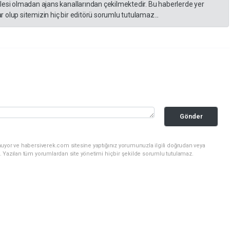
lesi olmadan ajans kanallarından çekilmektedir. Bu haberlerde yer
 olup sitemizin hiç bir editörü sorumlu tutulamaz...
Gönder
nuyor ve habersiverek.com sitesine yaptığınız yorumunuzla ilgili doğrudan veya
. Yazılan tüm yorumlardan site yönetimi hiçbir şekilde sorumlu tutulamaz.