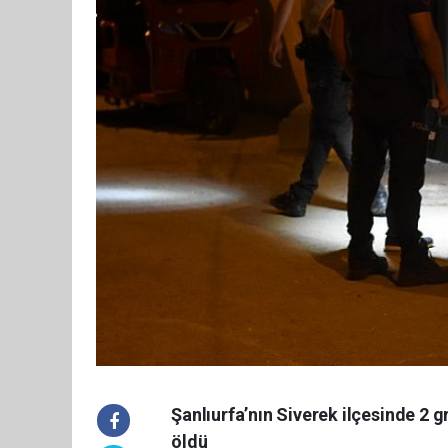
Şanlıurfa’nın Siverek ilçesinde 2 gr
öldü