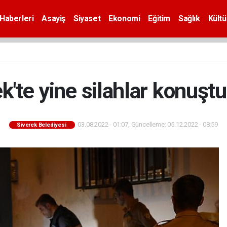
Haberleri
Asayiş
Siyaset
Ekonomi
Eğitim
Sağlık
Kültü
k'te yine silahlar konuştu
03.08.2022 - 01:07, Güncelleme: 05.12.2022 - 08:59
Siverek Belediyesi