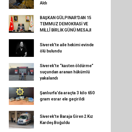
Aldı
BAŞKAN GÜLPINAR'DAN 15
TEMMUZ DEMOKRASİ VE
MİLLÎ BİRLİK GÜNÜ MESAJI
Siverek’te aile hekimi evinde
ölü bulundu
Siverek’te “kasten öldürme”
suçundan aranan hükümlü
yakalandı
Şanlıurfa’da araçta 3 kilo 650
gram esrar ele geçirildi
Siverek’te Baraja Giren 2 Kız
Kardeş Boğuldu