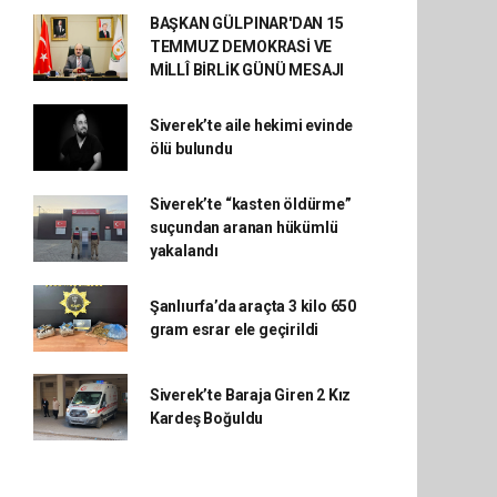
BAŞKAN GÜLPINAR'DAN 15
TEMMUZ DEMOKRASİ VE
MİLLÎ BİRLİK GÜNÜ MESAJI
Siverek’te aile hekimi evinde
ölü bulundu
Siverek’te “kasten öldürme”
suçundan aranan hükümlü
yakalandı
Şanlıurfa’da araçta 3 kilo 650
gram esrar ele geçirildi
Siverek’te Baraja Giren 2 Kız
Kardeş Boğuldu