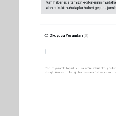
tüm haberler, sitemizin editörlerinin müdaha
alan hukuki muhataplar haberi geçen ajanslar
Okuyucu Yorumları
(0)
Yorum yazarak Topluluk Kuralları’nı kabul etmiş bulu
dolaylı tüm sorumluluğu tek başınıza üstleniyorsunuz