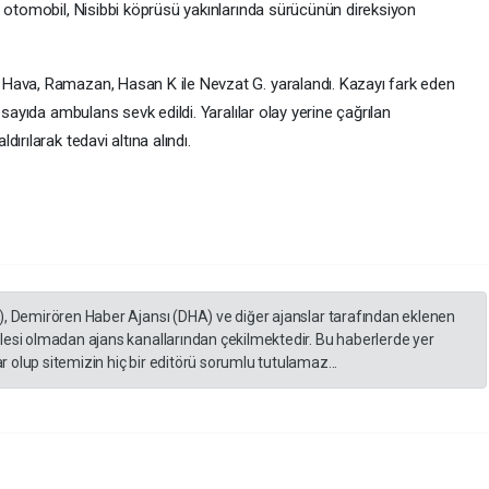
ı otomobil, Nisibbi köprüsü yakınlarında sürücünün direksiyon
Hava, Ramazan, Hasan K ile Nevzat G. yaralandı. Kazayı fark eden
 sayıda ambulans sevk edildi. Yaralılar olay yerine çağrılan
ırılarak tedavi altına alındı.
), Demirören Haber Ajansı (DHA) ve diğer ajanslar tarafından eklenen
lesi olmadan ajans kanallarından çekilmektedir. Bu haberlerde yer
 olup sitemizin hiç bir editörü sorumlu tutulamaz...