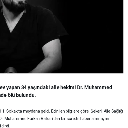
örev yapan 34 yaşındaki aile hekimi Dr. Muhammed
nde ölü bulundu.
 1. Sokak’ta meydana geldi. Edinilen bilgilere göre, Şekerli Aile Sağlığı
 Dr. Muhammed Furkan Balkan’dan bir süredir haber alamayan
dirdi.