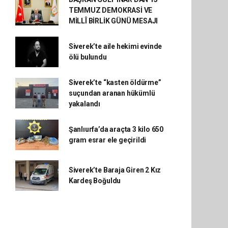
TEMMUZ DEMOKRASİ VE
MİLLÎ BİRLİK GÜNÜ MESAJI
Siverek’te aile hekimi evinde
ölü bulundu
Siverek’te “kasten öldürme”
suçundan aranan hükümlü
yakalandı
Şanlıurfa’da araçta 3 kilo 650
gram esrar ele geçirildi
Siverek’te Baraja Giren 2 Kız
Kardeş Boğuldu