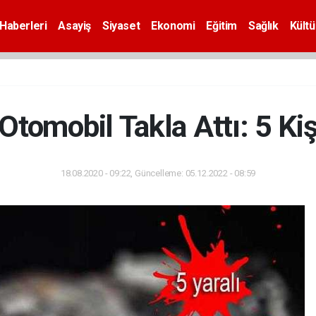
Haberleri
Asayiş
Siyaset
Ekonomi
Eğitim
Sağlık
Kültü
 Otomobil Takla Attı: 5 Kiş
18.08.2020 - 09:22, Güncelleme: 05.12.2022 - 08:59