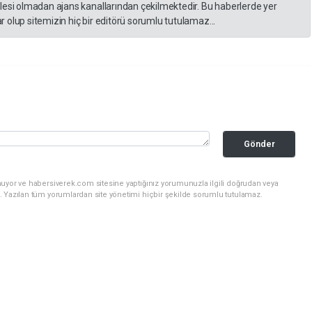
lesi olmadan ajans kanallarından çekilmektedir. Bu haberlerde yer
 olup sitemizin hiç bir editörü sorumlu tutulamaz...
Gönder
nuyor ve habersiverek.com sitesine yaptığınız yorumunuzla ilgili doğrudan veya
. Yazılan tüm yorumlardan site yönetimi hiçbir şekilde sorumlu tutulamaz.