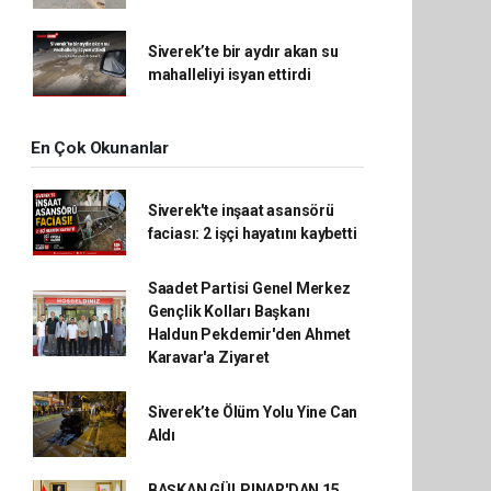
Siverek’te bir aydır akan su
mahalleliyi isyan ettirdi
En Çok Okunanlar
Siverek'te inşaat asansörü
faciası: 2 işçi hayatını kaybetti
Saadet Partisi Genel Merkez
Gençlik Kolları Başkanı
Haldun Pekdemir'den Ahmet
Karavar'a Ziyaret
Siverek’te Ölüm Yolu Yine Can
Aldı
BAŞKAN GÜLPINAR'DAN 15