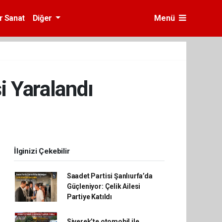
r Sanat
Diğer
Menü
i Yaralandı
İlginizi Çekebilir
Saadet Partisi Şanlıurfa’da
Güçleniyor: Çelik Ailesi
Partiye Katıldı
Siverek’te otomobil ile