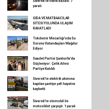
Siverek’te trafik kazası: 7
yaralı
GIDA VE MATBAACILAR
SİTESİ YOLUNDA ULAŞIM
RAHATLADI
Tokdemir Mezarlığı’nda Su
Sorunu Vatandaşları Mağdur
Ediyor
Saadet Partisi Şanlıurfa’da
Güçleniyor: Çelik Ailesi
Partiye Katıldı
Siverek’te elektrik akımına
kapılan şantiye şefi hayatını
kaybetti
Siverek’te otomobil ile
motosiklet çarpıştı: 1 yaralı