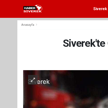
Siverek 
Anasayfa
Siverek'te