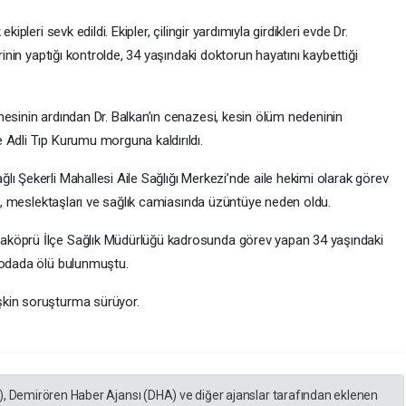
ipleri sevk edildi. Ekipler, çilingir yardımıyla girdikleri evde Dr.
rinin yaptığı kontrolde, 34 yaşındaki doktorun hayatını kaybettiği
mesinin ardından Dr. Balkan’ın cenazesi, kesin ölüm nedeninin
 Adli Tıp Kurumu morguna kaldırıldı.
ı Şekerli Mahallesi Aile Sağlığı Merkezi’nde aile hekimi olarak görev
esi, meslektaşları ve sağlık camiasında üzüntüye neden oldu.
aköprü İlçe Sağlık Müdürlüğü kadrosunda görev yapan 34 yaşındaki
 odada ölü bulunmuştu.
şkin soruşturma sürüyor.
), Demirören Haber Ajansı (DHA) ve diğer ajanslar tarafından eklenen