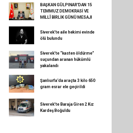
BAŞKAN GÜLPINAR'DAN 15
TEMMUZ DEMOKRASİ VE
MİLLÎ BİRLİK GÜNÜ MESAJI
Siverek’te aile hekimi evinde
ölü bulundu
Siverek’te “kasten öldürme”
suçundan aranan hükümlü
yakalandı
Şanlıurfa’da araçta 3 kilo 650
gram esrar ele geçirildi
Siverek’te Baraja Giren 2 Kız
Kardeş Boğuldu