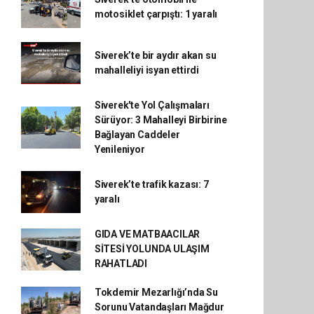
motosiklet çarpıştı: 1 yaralı
Siverek’te bir aydır akan su
mahalleliyi isyan ettirdi
Siverek'te Yol Çalışmaları
Sürüyor: 3 Mahalleyi Birbirine
Bağlayan Caddeler
Yenileniyor
Siverek’te trafik kazası: 7
yaralı
GIDA VE MATBAACILAR
SİTESİ YOLUNDA ULAŞIM
RAHATLADI
Tokdemir Mezarlığı’nda Su
Sorunu Vatandaşları Mağdur