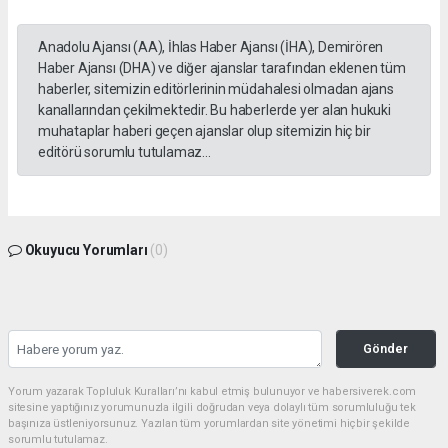
Anadolu Ajansı (AA), İhlas Haber Ajansı (İHA), Demirören
Haber Ajansı (DHA) ve diğer ajanslar tarafından eklenen tüm
haberler, sitemizin editörlerinin müdahalesi olmadan ajans
kanallarından çekilmektedir. Bu haberlerde yer alan hukuki
muhataplar haberi geçen ajanslar olup sitemizin hiç bir
editörü sorumlu tutulamaz...
Okuyucu Yorumları
(0)
Gönder
Yorum yazarak Topluluk Kuralları’nı kabul etmiş bulunuyor ve habersiverek.com
sitesine yaptığınız yorumunuzla ilgili doğrudan veya dolaylı tüm sorumluluğu tek
başınıza üstleniyorsunuz. Yazılan tüm yorumlardan site yönetimi hiçbir şekilde
sorumlu tutulamaz.