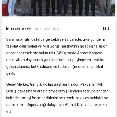
Erkek
|
Kadın
(Haberi Sesli Oku)
Samimi bir atmosferde gerçekleşen ziyarette, ülke gündemi,
teşkilat çalışmaları ve Milli Görüş hareketinin geleceğine ilişkin
değerlendirmelerde bulunuldu. Görüşmede Ahmet Karavar,
uzun yıllara dayanan siyasi tecrübelerini paylaşırken, teşkilat
çalışmalarında birlik, istişare ve fedakârlığın önemine dikkat
çekti.
Genel Merkez Gençlik Kolları Başkanı Haldun Pekdemir, Milli
Görüş davasına yıllarca hizmet etmiş isimlerin tecrübelerinden
istifade etmeyi önemsediklerini belirterek, nazik ev sahipliği ve
samimi misafirperverliği dolayısıyla Ahmet Karavar'a teşekkür
etti.