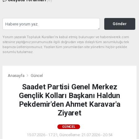
Gönder
Yorum yazarak Topluluk Kuralları’nı kabul etmiş bulunuyor ve habersiverek.com
sitesine yaptığınız yorumunuzla ilgili doğrudan veya dolaylı tüm sorumluluğu tek
başınıza üstleniyorsunuz. Yazılan tüm yorumlardan site yönetimi hiçbir şekilde
sorumlu tutulamaz.
Anasayfa
Güncel
Saadet Partisi Genel Merkez
Gençlik Kolları Başkanı Haldun
Pekdemir'den Ahmet Karavar'a
Ziyaret
GÜNCEL
15.07.2026 - 17:21, Güncelleme: 21.07.2026 - 20:54