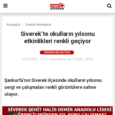
Anasayfa
Siverek Belediyesi
Siverek’te okulların yılsonu
etkinlikleri renkli geçiyor
SIVEREK BELEDIYESI
26.05.2022 - 10:17, Güncelleme: 05.12.2022 - 08:59
Şanlıurfa’nın Siverek ilçesinde okulların yılsonu
sergi ve çalışmaları renkli görüntülere sahne
oluyor.