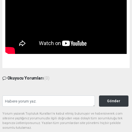
Okuyucu Yorumları
(0)
Gönder
Yorum yazarak Topluluk Kuralları’nı kabul etmiş bulunuyor ve habersiverek.com
sitesine yaptığınız yorumunuzla ilgili doğrudan veya dolaylı tüm sorumluluğu tek
başınıza üstleniyorsunuz. Yazılan tüm yorumlardan site yönetimi hiçbir şekilde
sorumlu tutulamaz.