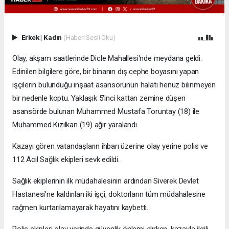
Erkek
|
Kadın
(Haberi Sesli Oku)
Olay, akşam saatlerinde Dicle Mahallesi'nde meydana geldi.
Edinilen bilgilere göre, bir binanın dış cephe boyasını yapan
işçilerin bulunduğu inşaat asansörünün halatı henüz bilinmeyen
bir nedenle koptu. Yaklaşık 5'inci kattan zemine düşen
asansörde bulunan Muhammed Mustafa Toruntay (18) ile
Muhammed Kızılkan (19) ağır yaralandı.
Kazayı gören vatandaşların ihbarı üzerine olay yerine polis ve
112 Acil Sağlık ekipleri sevk edildi.
Sağlık ekiplerinin ilk müdahalesinin ardından Siverek Devlet
Hastanesi'ne kaldırılan iki işçi, doktorların tüm müdahalesine
rağmen kurtarılamayarak hayatını kaybetti.