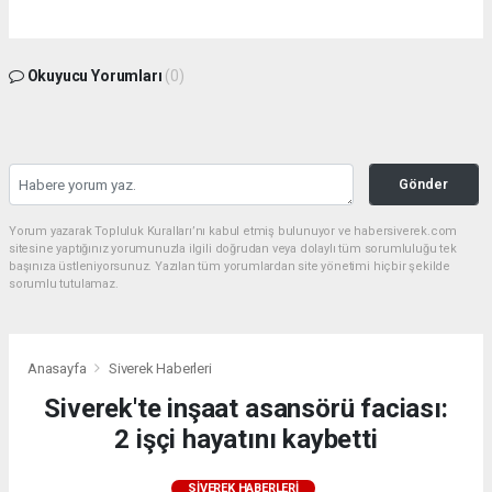
Okuyucu Yorumları
(0)
Gönder
Yorum yazarak Topluluk Kuralları’nı kabul etmiş bulunuyor ve habersiverek.com
sitesine yaptığınız yorumunuzla ilgili doğrudan veya dolaylı tüm sorumluluğu tek
başınıza üstleniyorsunuz. Yazılan tüm yorumlardan site yönetimi hiçbir şekilde
sorumlu tutulamaz.
Anasayfa
Siverek Haberleri
Siverek'te inşaat asansörü faciası:
2 işçi hayatını kaybetti
SIVEREK HABERLERI