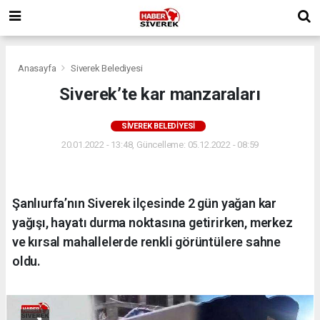
Anasayfa
Siverek Belediyesi
Siverek’te kar manzaraları
SIVEREK BELEDIYESI
20.01.2022 - 13:48, Güncelleme: 05.12.2022 - 08:59
Şanlıurfa’nın Siverek ilçesinde 2 gün yağan kar
yağışı, hayatı durma noktasına getirirken, merkez
ve kırsal mahallelerde renkli görüntülere sahne
oldu.