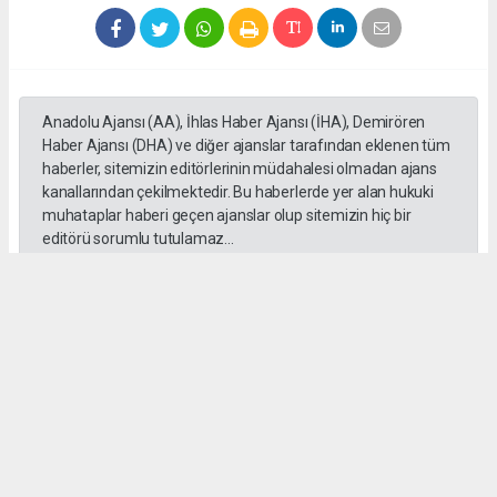
Anadolu Ajansı (AA), İhlas Haber Ajansı (İHA), Demirören
Haber Ajansı (DHA) ve diğer ajanslar tarafından eklenen tüm
haberler, sitemizin editörlerinin müdahalesi olmadan ajans
kanallarından çekilmektedir. Bu haberlerde yer alan hukuki
muhataplar haberi geçen ajanslar olup sitemizin hiç bir
editörü sorumlu tutulamaz...
Okuyucu Yorumları
(0)
Gönder
Yorum yazarak Topluluk Kuralları’nı kabul etmiş bulunuyor ve habersiverek.com