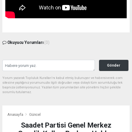
Okuyucu Yorumları
(0)
Gönder
Yorum yazarak Topluluk Kuralları’nı kabul etmiş bulunuyor ve habersiverek.com
sitesine yaptığınız yorumunuzla ilgili doğrudan veya dolaylı tüm sorumluluğu tek
başınıza üstleniyorsunuz. Yazılan tüm yorumlardan site yönetimi hiçbir şekilde
sorumlu tutulamaz.
Anasayfa
Güncel
Saadet Partisi Genel Merkez