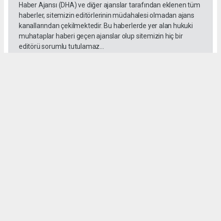
Haber Ajansı (DHA) ve diğer ajanslar tarafından eklenen tüm
haberler, sitemizin editörlerinin müdahalesi olmadan ajans
kanallarından çekilmektedir. Bu haberlerde yer alan hukuki
muhataplar haberi geçen ajanslar olup sitemizin hiç bir
editörü sorumlu tutulamaz...
Okuyucu Yorumları
(0)
Gönder
Yorum yazarak Topluluk Kuralları’nı kabul etmiş bulunuyor ve habersiverek.com
sitesine yaptığınız yorumunuzla ilgili doğrudan veya dolaylı tüm sorumluluğu tek
başınıza üstleniyorsunuz. Yazılan tüm yorumlardan site yönetimi hiçbir şekilde
sorumlu tutulamaz.