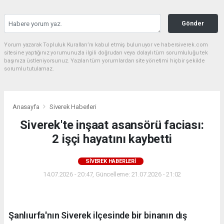
Gönder
Yorum yazarak Topluluk Kuralları’nı kabul etmiş bulunuyor ve habersiverek.com
sitesine yaptığınız yorumunuzla ilgili doğrudan veya dolaylı tüm sorumluluğu tek
başınıza üstleniyorsunuz. Yazılan tüm yorumlardan site yönetimi hiçbir şekilde
sorumlu tutulamaz.
Anasayfa
Siverek Haberleri
Siverek'te inşaat asansörü faciası:
2 işçi hayatını kaybetti
SIVEREK HABERLERI
14.07.2026 - 20:47, Güncelleme: 21.07.2026 - 21:02
Şanlıurfa'nın Siverek ilçesinde bir binanın dış