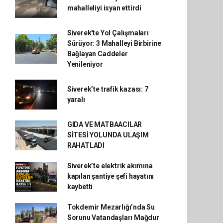
mahalleliyi isyan ettirdi
Siverek'te Yol Çalışmaları
Sürüyor: 3 Mahalleyi Birbirine
Bağlayan Caddeler
Yenileniyor
Siverek’te trafik kazası: 7
yaralı
GIDA VE MATBAACILAR
SİTESİ YOLUNDA ULAŞIM
RAHATLADI
Siverek’te elektrik akımına
kapılan şantiye şefi hayatını
kaybetti
Tokdemir Mezarlığı’nda Su
Sorunu Vatandaşları Mağdur