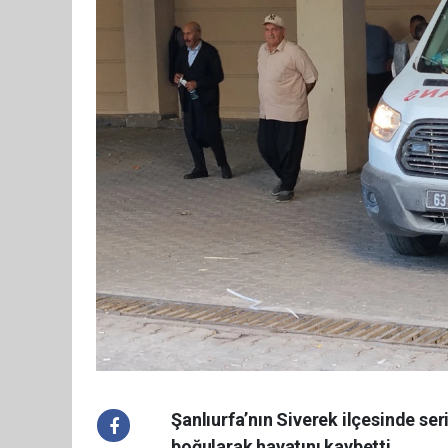
Şanlıurfa’nın Siverek ilçesinde se
boğularak hayatını kaybetti.