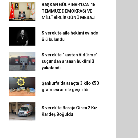
BAŞKAN GÜLPINAR'DAN 15
TEMMUZ DEMOKRASİ VE
MİLLÎ BİRLİK GÜNÜ MESAJI
Siverek’te aile hekimi evinde
ölü bulundu
Siverek’te “kasten öldürme”
suçundan aranan hükümlü
yakalandı
Şanlıurfa’da araçta 3 kilo 650
gram esrar ele geçirildi
Siverek’te Baraja Giren 2 Kız
Kardeş Boğuldu