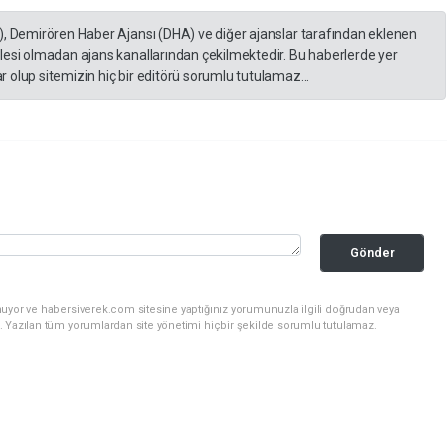
), Demirören Haber Ajansı (DHA) ve diğer ajanslar tarafından eklenen
lesi olmadan ajans kanallarından çekilmektedir. Bu haberlerde yer
 olup sitemizin hiç bir editörü sorumlu tutulamaz...
Gönder
nuyor ve habersiverek.com sitesine yaptığınız yorumunuzla ilgili doğrudan veya
. Yazılan tüm yorumlardan site yönetimi hiçbir şekilde sorumlu tutulamaz.