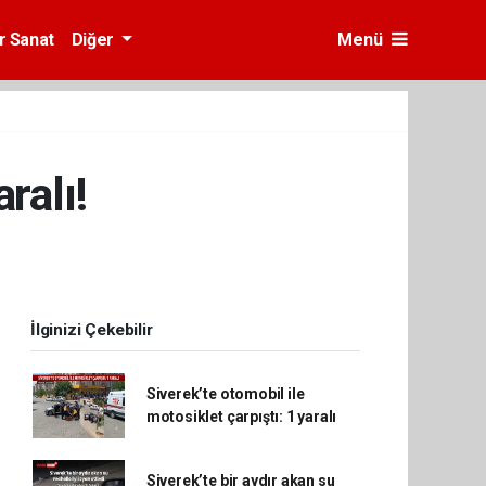
r Sanat
Diğer
Menü
ralı!
İlginizi Çekebilir
Siverek’te otomobil ile
motosiklet çarpıştı: 1 yaralı
Siverek’te bir aydır akan su