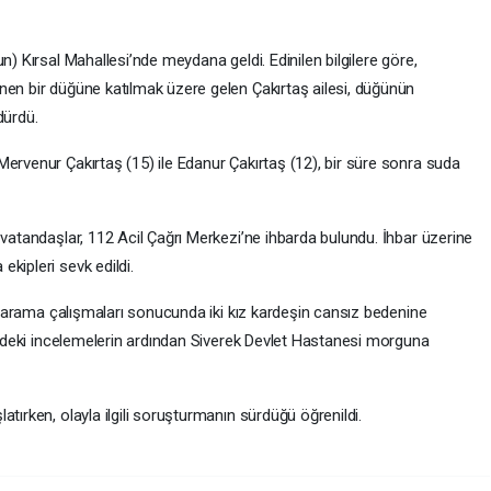
n) Kırsal Mahallesi’nde meydana geldi. Edinilen bilgilere göre,
nen bir düğüne katılmak üzere gelen Çakırtaş ailesi, düğünün
dürdü.
ervenur Çakırtaş (15) ile Edanur Çakırtaş (12), bir süre sonra suda
 vatandaşlar, 112 Acil Çağrı Merkezi’ne ihbarda bulundu. İhbar üzerine
kipleri sevk edildi.
len arama çalışmaları sonucunda iki kız kardeşin cansız bedenine
rindeki incelemelerin ardından Siverek Devlet Hastanesi morguna
tırken, olayla ilgili soruşturmanın sürdüğü öğrenildi.