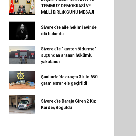
TEMMUZ DEMOKRASİ VE
MİLLÎ BİRLİK GÜNÜ MESAJI
Siverek’te aile hekimi evinde
ölü bulundu
Siverek’te “kasten öldürme”
suçundan aranan hükümlü
yakalandı
Şanlıurfa’da araçta 3 kilo 650
gram esrar ele geçirildi
Siverek’te Baraja Giren 2 Kız
Kardeş Boğuldu