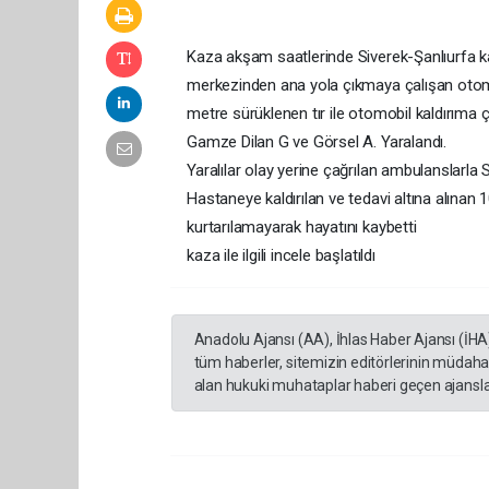
Kaza akşam saatlerinde Siverek-Şanlıurfa kar
merkezinden ana yola çıkmaya çalışan otomobi
metre sürüklenen tır ile otomobil kaldırım
Gamze Dilan G ve Görsel A. Yaralandı.
Yaralılar olay yerine çağrılan ambulanslarla S
Hastaneye kaldırılan ve tedavi altına alına
kurtarılamayarak hayatını kaybetti
kaza ile ilgili incele başlatıldı
Anadolu Ajansı (AA), İhlas Haber Ajansı (İHA
tüm haberler, sitemizin editörlerinin müdaha
alan hukuki muhataplar haberi geçen ajanslar