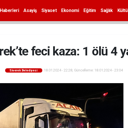
Haberleri
Asayiş
Siyaset
Ekonomi
Eğitim
Sağlık
Kültü
rek’te feci kaza: 1 ölü 4 ya
18.01.2024 - 22:28, Güncelleme: 18.01.2024 - 23:04
Siverek Belediyesi