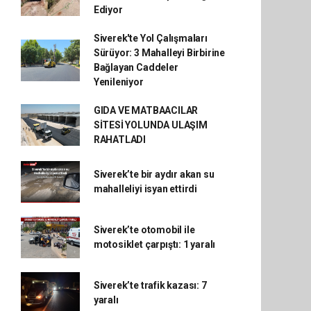
Ediyor
Siverek'te Yol Çalışmaları
Sürüyor: 3 Mahalleyi Birbirine
Bağlayan Caddeler
Yenileniyor
GIDA VE MATBAACILAR
SİTESİ YOLUNDA ULAŞIM
RAHATLADI
Siverek’te bir aydır akan su
mahalleliyi isyan ettirdi
Siverek’te otomobil ile
motosiklet çarpıştı: 1 yaralı
Siverek’te trafik kazası: 7
yaralı