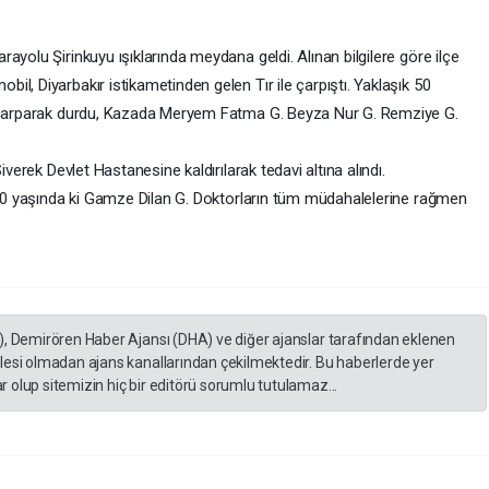
ayolu Şirinkuyu ışıklarında meydana geldi. Alınan bilgilere göre ilçe
l, Diyarbakır istikametinden gelen Tır ile çarpıştı. Yaklaşık 50
a çarparak durdu, Kazada Meryem Fatma G. Beyza Nur G. Remziye G.
iverek Devlet Hastanesine kaldırılarak tedavi altına alındı.
n 10 yaşında ki Gamze Dilan G. Doktorların tüm müdahalelerine rağmen
), Demirören Haber Ajansı (DHA) ve diğer ajanslar tarafından eklenen
lesi olmadan ajans kanallarından çekilmektedir. Bu haberlerde yer
 olup sitemizin hiç bir editörü sorumlu tutulamaz...