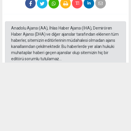
Anadolu Ajansı (AA), İhlas Haber Ajansı (İHA), Demirören
Haber Ajansı (DHA) ve diğer ajanslar tarafından eklenen tüm
haberler, sitemizin editörlerinin müdahalesi olmadan ajans
kanallarından çekilmektedir. Bu haberlerde yer alan hukuki
muhataplar haberi geçen ajanslar olup sitemizin hiç bir
editörü sorumlu tutulamaz...
Okuyucu Yorumları
(0)
Gönder
Yorum yazarak Topluluk Kuralları’nı kabul etmiş bulunuyor ve habersiverek.com
sitesine yaptığınız yorumunuzla ilgili doğrudan veya dolaylı tüm sorumluluğu tek