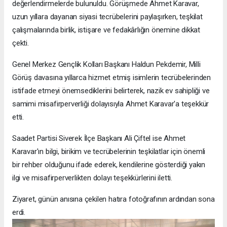
değerlendirmelerde bulunuldu. Görüşmede Ahmet Karavar,
uzun yıllara dayanan siyasi tecrübelerini paylaşırken, teşkilat
çalışmalarında birlik, istişare ve fedakârlığın önemine dikkat
çekti.
Genel Merkez Gençlik Kolları Başkanı Haldun Pekdemir, Milli
Görüş davasına yıllarca hizmet etmiş isimlerin tecrübelerinden
istifade etmeyi önemsediklerini belirterek, nazik ev sahipliği ve
samimi misafirperverliği dolayısıyla Ahmet Karavar'a teşekkür
etti.
Saadet Partisi Siverek İlçe Başkanı Ali Çiftel ise Ahmet
Karavar'ın bilgi, birikim ve tecrübelerinin teşkilatlar için önemli
bir rehber olduğunu ifade ederek, kendilerine gösterdiği yakın
ilgi ve misafirperverlikten dolayı teşekkürlerini iletti.
Ziyaret, günün anısına çekilen hatıra fotoğrafının ardından sona
erdi.