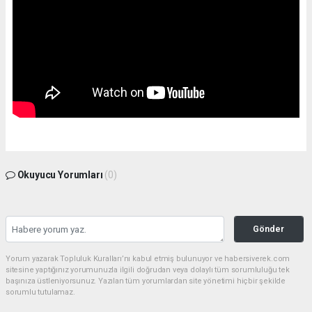
Okuyucu Yorumları
(0)
Gönder
Yorum yazarak Topluluk Kuralları’nı kabul etmiş bulunuyor ve habersiverek.com
sitesine yaptığınız yorumunuzla ilgili doğrudan veya dolaylı tüm sorumluluğu tek
başınıza üstleniyorsunuz. Yazılan tüm yorumlardan site yönetimi hiçbir şekilde
sorumlu tutulamaz.