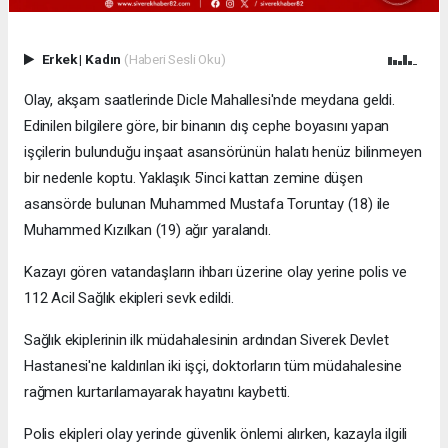
Erkek
|
Kadın
(Haberi Sesli Oku)
Olay, akşam saatlerinde Dicle Mahallesi'nde meydana geldi.
Edinilen bilgilere göre, bir binanın dış cephe boyasını yapan
işçilerin bulunduğu inşaat asansörünün halatı henüz bilinmeyen
bir nedenle koptu. Yaklaşık 5'inci kattan zemine düşen
asansörde bulunan Muhammed Mustafa Toruntay (18) ile
Muhammed Kızılkan (19) ağır yaralandı.
Kazayı gören vatandaşların ihbarı üzerine olay yerine polis ve
112 Acil Sağlık ekipleri sevk edildi.
Sağlık ekiplerinin ilk müdahalesinin ardından Siverek Devlet
Hastanesi'ne kaldırılan iki işçi, doktorların tüm müdahalesine
rağmen kurtarılamayarak hayatını kaybetti.
Polis ekipleri olay yerinde güvenlik önlemi alırken, kazayla ilgili