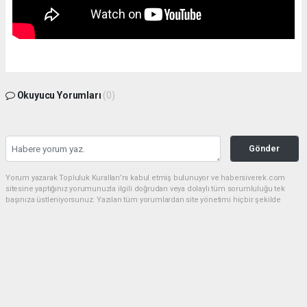
Okuyucu Yorumları
(0)
Gönder
Yorum yazarak Topluluk Kuralları’nı kabul etmiş bulunuyor ve habersiverek.com
sitesine yaptığınız yorumunuzla ilgili doğrudan veya dolaylı tüm sorumluluğu tek
başınıza üstleniyorsunuz. Yazılan tüm yorumlardan site yönetimi hiçbir şekilde
sorumlu tutulamaz.
haber paketi
haber scripti
haber yazılımı
Tüm hakları saklı tutulmaktadır.Copyright 2026©