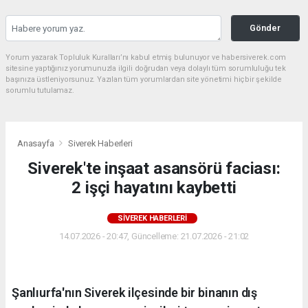
Gönder
Yorum yazarak Topluluk Kuralları’nı kabul etmiş bulunuyor ve habersiverek.com
sitesine yaptığınız yorumunuzla ilgili doğrudan veya dolaylı tüm sorumluluğu tek
başınıza üstleniyorsunuz. Yazılan tüm yorumlardan site yönetimi hiçbir şekilde
sorumlu tutulamaz.
Anasayfa
Siverek Haberleri
Siverek'te inşaat asansörü faciası:
2 işçi hayatını kaybetti
SIVEREK HABERLERI
14.07.2026 - 20:47, Güncelleme: 21.07.2026 - 21:02
Şanlıurfa'nın Siverek ilçesinde bir binanın dış