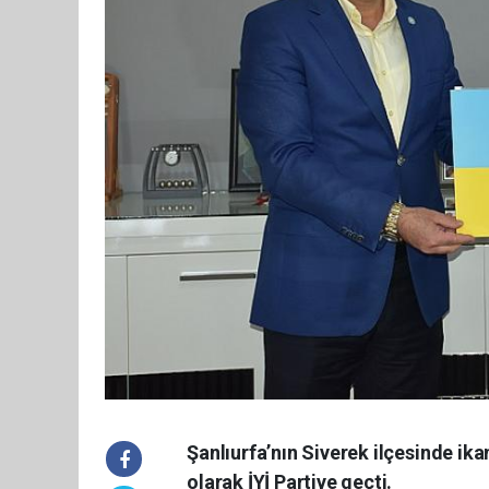
Şanlıurfa’nın Siverek ilçesinde ik
olarak İYİ Partiye geçti.