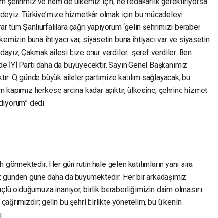
hem şehrimiz ve hem de ülkemiz için, ne fedakârlık gerektiriyorsa
deyiz. Türkiye’mize hizmetkâr olmak için bu mücadeleyi
rar tüm Şanlıurfalılara çağrı yapıyorum ‘gelin şehrimizi beraber
emizin buna ihtiyacı var, siyasetin buna ihtiyacı var ve siyasetin
adayız, Çakmak ailesi bize onur verdiler, şeref verdiler. Ben
’de İYİ Parti daha da büyüyecektir. Sayın Genel Başkanımız
ktır. O, günde büyük aileler partimize katılım sağlayacak, bu
 kapımız herkese ardına kadar açıktır, ülkesine, şehrine hizmet
diyorum” dedi
 görmektedir. Her gün rutin hale gelen katılımların yanı sıra
miz günden güne daha da büyümektedir. Her bir arkadaşımız
çlü olduğumuza inanıyor, birlik beraberliğimizin daim olmasını
 çağrımızdır; gelin bu şehri birlikte yönetelim, bu ülkenin
i