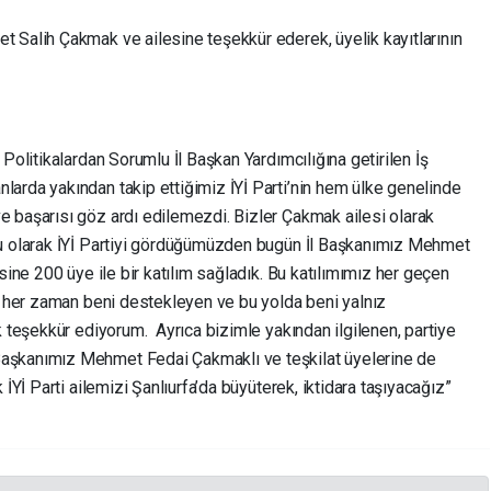
 Salih Çakmak ve ailesine teşekkür ederek, üyelik kayıtlarının
Politikalardan Sorumlu İl Başkan Yardımcılığına getirilen İş
arda yakından takip ettiğimiz İYİ Parti’nin hem ülke genelinde
 başarısı göz ardı edilemezdi. Bizler Çakmak ailesi olarak
lu olarak İYİ Partiyi gördüğümüzden bugün İl Başkanımız Mehmet
sine 200 üye ile bir katılım sağladık. Bu katılımımız her geçen
ta her zaman beni destekleyen ve bu yolda beni yalnız
k teşekkür ediyorum. Ayrıca bizimle yakından ilgilenen, partiye
aşkanımız Mehmet Fedai Çakmaklı ve teşkilat üyelerine de
İYİ Parti ailemizi Şanlıurfa’da büyüterek, iktidara taşıyacağız”