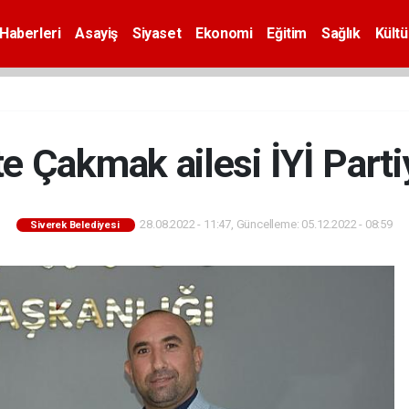
Haberleri
Asayiş
Siyaset
Ekonomi
Eğitim
Sağlık
Kültü
te Çakmak ailesi İYİ Partiy
28.08.2022 - 11:47, Güncelleme: 05.12.2022 - 08:59
Siverek Belediyesi