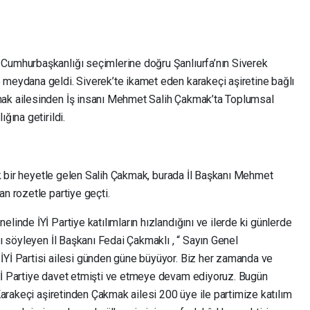
Cumhurbaşkanlığı seçimlerine doğru Şanlıurfa’nın Siverek
 meydana geldi. Siverek’te ikamet eden karakeçi aşiretine bağlı
mak ailesinden İş insanı Mehmet Salih Çakmak’ta Toplumsal
ğına getirildi.
lık bir heyetle gelen Salih Çakmak, burada İl Başkanı Mehmet
an rozetle partiye geçti.
linde İYİ Partiye katılımların hızlandığını ve ilerde ki günlerde
nı söyleyen İl Başkanı Fedai Çakmaklı , “ Sayın Genel
İYİ Partisi ailesi günden güne büyüyor. Biz her zamanda ve
Yİ Partiye davet etmişti ve etmeye devam ediyoruz. Bugün
 Karakeçi aşiretinden Çakmak ailesi 200 üye ile partimize katılım