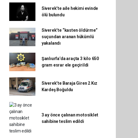
Siverek’te aile hekimi evinde
ölü bulundu
Siverek’te “kasten öldürme”
suçundan aranan hükümlü
yakalandı
Şanlıurfa’da araçta 3 kilo 650
gram esrar ele geçirildi
Siverek’te Baraja Giren 2 Kız
Kardeş Boğuldu
3 ay önce çalınan motosiklet
sahibine teslim edildi