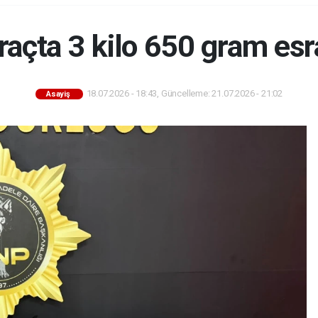
raçta 3 kilo 650 gram esra
18.07.2026 - 18:43, Güncelleme: 21.07.2026 - 21:02
Asayiş