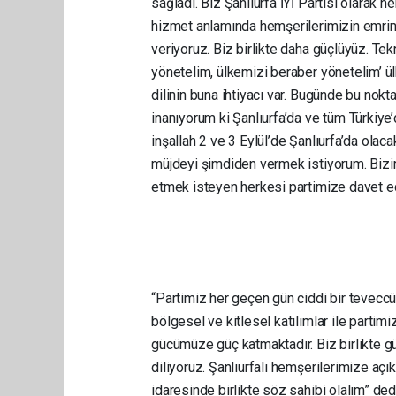
sağladı. Biz Şanlıurfa İYİ Partisi olarak 
hizmet anlamında hemşerilerimizin emrin
veriyoruz. Biz birlikte daha güçlüyüz. Tek
yönetelim, ülkemizi beraber yönetelim’ ülk
dilinin buna ihtiyacı var. Bugünde bu nokt
inanıyorum ki Şanlıurfa’da ve tüm Türkiye
inşallah 2 ve 3 Eylül’de Şanlıurfa’da olaca
müjdeyi şimdiden vermek istiyorum. Bizim
etmek isteyen herkesi partimize davet e
“Partimiz her geçen gün ciddi bir teveccüh
bölgesel ve kitlesel katılımlar ile parti
gücümüze güç katmaktadır. Biz birlikte gü
diliyoruz. Şanlıurfalı hemşerilerimize açık
idaresinde birlikte söz sahibi olalım” ded