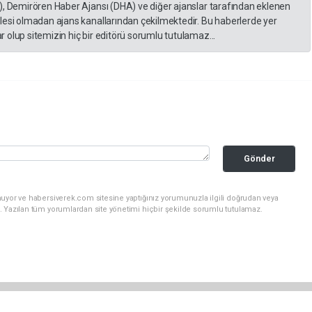
), Demirören Haber Ajansı (DHA) ve diğer ajanslar tarafından eklenen
lesi olmadan ajans kanallarından çekilmektedir. Bu haberlerde yer
 olup sitemizin hiç bir editörü sorumlu tutulamaz...
Gönder
nuyor ve habersiverek.com sitesine yaptığınız yorumunuzla ilgili doğrudan veya
. Yazılan tüm yorumlardan site yönetimi hiçbir şekilde sorumlu tutulamaz.