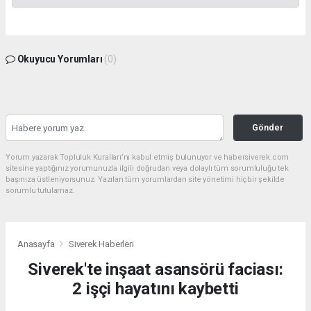
Okuyucu Yorumları
(0)
Gönder
Yorum yazarak Topluluk Kuralları’nı kabul etmiş bulunuyor ve habersiverek.com
sitesine yaptığınız yorumunuzla ilgili doğrudan veya dolaylı tüm sorumluluğu tek
başınıza üstleniyorsunuz. Yazılan tüm yorumlardan site yönetimi hiçbir şekilde
sorumlu tutulamaz.
Anasayfa
Siverek Haberleri
Siverek'te inşaat asansörü faciası:
2 işçi hayatını kaybetti