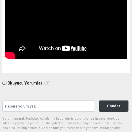
Okuyucu Yorumları
(0)
Gönder
Yorum yazarak Topluluk Kuralları’nı kabul etmiş bulunuyor ve habersiverek.com
sitesine yaptığınız yorumunuzla ilgili doğrudan veya dolaylı tüm sorumluluğu tek
başınıza üstleniyorsunuz. Yazılan tüm yorumlardan site yönetimi hiçbir şekilde