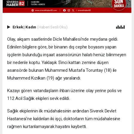
Erkek
|
Kadın
(Haberi Sesli Oku)
Olay, akşam saatlerinde Dicle Mahallesi'nde meydana geldi.
Edinilen bilgilere göre, bir binanın dış cephe boyasını yapan
işçilerin bulunduğu inşaat asansörünün halatı henüz bilinmeyen
bir nedenle koptu. Yaklaşık 5'inci kattan zemine düşen
asansörde bulunan Muhammed Mustafa Toruntay (18) ile
Muhammed Kızılkan (19) ağır yaralandı.
Kazayı gören vatandaşların ihbarı üzerine olay yerine polis ve
112 Acil Sağlık ekipleri sevk edildi.
Sağlık ekiplerinin ilk müdahalesinin ardından Siverek Devlet
Hastanesi'ne kaldırılan iki işçi, doktorların tüm müdahalesine
rağmen kurtarılamayarak hayatını kaybetti.