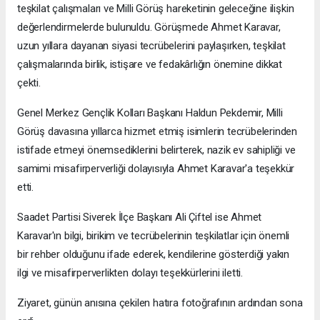
teşkilat çalışmaları ve Milli Görüş hareketinin geleceğine ilişkin
değerlendirmelerde bulunuldu. Görüşmede Ahmet Karavar,
uzun yıllara dayanan siyasi tecrübelerini paylaşırken, teşkilat
çalışmalarında birlik, istişare ve fedakârlığın önemine dikkat
çekti.
Genel Merkez Gençlik Kolları Başkanı Haldun Pekdemir, Milli
Görüş davasına yıllarca hizmet etmiş isimlerin tecrübelerinden
istifade etmeyi önemsediklerini belirterek, nazik ev sahipliği ve
samimi misafirperverliği dolayısıyla Ahmet Karavar'a teşekkür
etti.
Saadet Partisi Siverek İlçe Başkanı Ali Çiftel ise Ahmet
Karavar'ın bilgi, birikim ve tecrübelerinin teşkilatlar için önemli
bir rehber olduğunu ifade ederek, kendilerine gösterdiği yakın
ilgi ve misafirperverlikten dolayı teşekkürlerini iletti.
Ziyaret, günün anısına çekilen hatıra fotoğrafının ardından sona