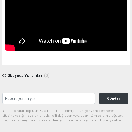
Okuyucu Yorumları
(0)
Gönder
Yorum yazarak Topluluk Kuralları’nı kabul etmiş bulunuyor ve habersiverek.com
sitesine yaptığınız yorumunuzla ilgili doğrudan veya dolaylı tüm sorumluluğu tek
başınıza üstleniyorsunuz. Yazılan tüm yorumlardan site yönetimi hiçbir şekilde
sorumlu tutulamaz.