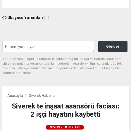
Okuyucu Yorumları
(0)
Gönder
Yorum yazarak Topluluk Kuralları’nı kabul etmiş bulunuyor ve habersiverek.com
sitesine yaptığınız yorumunuzla ilgili doğrudan veya dolaylı tüm sorumluluğu tek
başınıza üstleniyorsunuz. Yazılan tüm yorumlardan site yönetimi hiçbir şekilde
sorumlu tutulamaz.
Anasayfa
Siverek Haberleri
Siverek'te inşaat asansörü faciası:
2 işçi hayatını kaybetti
SIVEREK HABERLERI