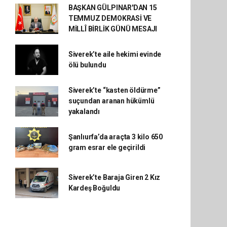
BAŞKAN GÜLPINAR'DAN 15
TEMMUZ DEMOKRASİ VE
MİLLÎ BİRLİK GÜNÜ MESAJI
Siverek’te aile hekimi evinde
ölü bulundu
Siverek’te “kasten öldürme”
suçundan aranan hükümlü
yakalandı
Şanlıurfa’da araçta 3 kilo 650
gram esrar ele geçirildi
Siverek’te Baraja Giren 2 Kız
Kardeş Boğuldu