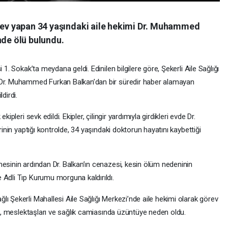
örev yapan 34 yaşındaki aile hekimi Dr. Muhammed
nde ölü bulundu.
 1. Sokak’ta meydana geldi. Edinilen bilgilere göre, Şekerli Aile Sağlığı
 Dr. Muhammed Furkan Balkan’dan bir süredir haber alamayan
dirdi.
ipleri sevk edildi. Ekipler, çilingir yardımıyla girdikleri evde Dr.
rinin yaptığı kontrolde, 34 yaşındaki doktorun hayatını kaybettiği
mesinin ardından Dr. Balkan’ın cenazesi, kesin ölüm nedeninin
 Adli Tıp Kurumu morguna kaldırıldı.
ı Şekerli Mahallesi Aile Sağlığı Merkezi’nde aile hekimi olarak görev
esi, meslektaşları ve sağlık camiasında üzüntüye neden oldu.