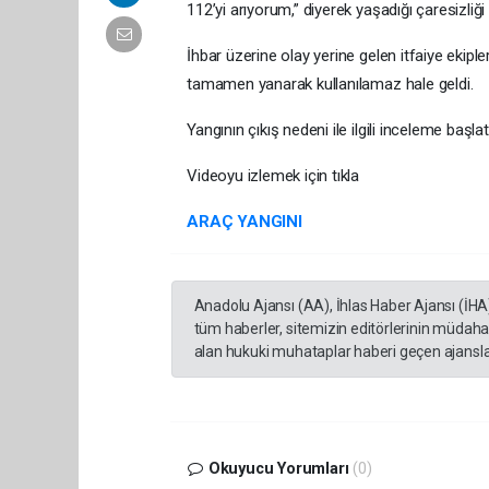
112’yi arıyorum,” diyerek yaşadığı çaresizliği d
İhbar üzerine olay yerine gelen itfaiye ekipl
tamamen yanarak kullanılamaz hale geldi.
Yangının çıkış nedeni ile ilgili inceleme başlatı
Videoyu izlemek için tıkla
ARAÇ YANGINI
Anadolu Ajansı (AA), İhlas Haber Ajansı (İHA
tüm haberler, sitemizin editörlerinin müdaha
alan hukuki muhataplar haberi geçen ajanslar
Okuyucu Yorumları
(0)