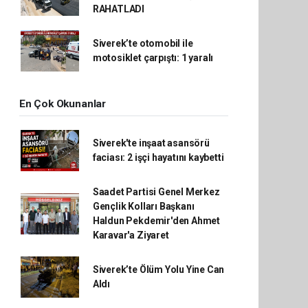
RAHATLADI
Siverek’te otomobil ile
motosiklet çarpıştı: 1 yaralı
En Çok Okunanlar
Siverek'te inşaat asansörü
faciası: 2 işçi hayatını kaybetti
Saadet Partisi Genel Merkez
Gençlik Kolları Başkanı
Haldun Pekdemir'den Ahmet
Karavar'a Ziyaret
Siverek’te Ölüm Yolu Yine Can
Aldı