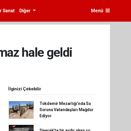
r Sanat
Diğer
Menü
amaz hale geldi
İlginizi Çekebilir
Tokdemir Mezarlığı’nda Su
Sorunu Vatandaşları Mağdur
Ediyor
Siverek’te bir aydır akan su