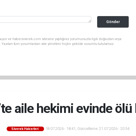
Gönder
nuyor ve habersiverek.com sitesine yaptığınız yorumunuzla ilgili doğrudan veya
. Yazılan tüm yorumlardan site yönetimi hiçbir şekilde sorumlu tutulamaz.
’te aile hekimi evinde ölü
18.07.2026 - 18:41, Güncelleme: 21.07.2026 - 20:54
Siverek Haberleri