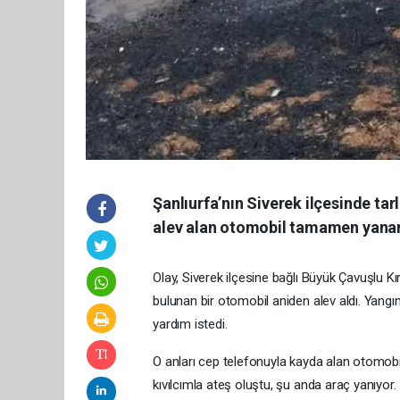
Şanlıurfa’nın Siverek ilçesinde ta
alev alan otomobil tamamen yanar
Olay, Siverek ilçesine bağlı Büyük Çavuşlu Kı
bulunan bir otomobil aniden alev aldı. Yangı
yardım istedi.
O anları cep telefonuyla kayda alan otomobi
kıvılcımla ateş oluştu, şu anda araç yanıyor. 