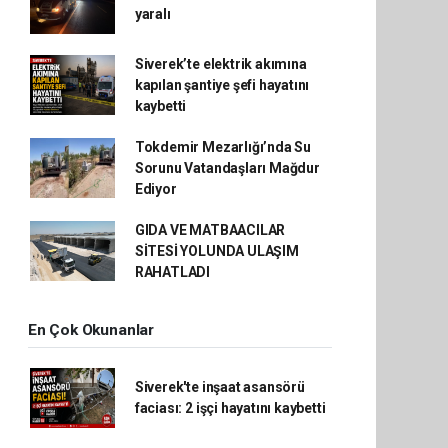
yaralı
Siverek’te elektrik akımına
kapılan şantiye şefi hayatını
kaybetti
Tokdemir Mezarlığı’nda Su
Sorunu Vatandaşları Mağdur
Ediyor
GIDA VE MATBAACILAR
SİTESİ YOLUNDA ULAŞIM
RAHATLADI
En Çok Okunanlar
Siverek'te inşaat asansörü
faciası: 2 işçi hayatını kaybetti