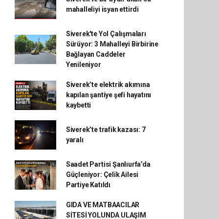
mahalleliyi isyan ettirdi
Siverek'te Yol Çalışmaları
Sürüyor: 3 Mahalleyi Birbirine
Bağlayan Caddeler
Yenileniyor
Siverek’te elektrik akımına
kapılan şantiye şefi hayatını
kaybetti
Siverek’te trafik kazası: 7
yaralı
Saadet Partisi Şanlıurfa’da
Güçleniyor: Çelik Ailesi
Partiye Katıldı
GIDA VE MATBAACILAR
SİTESİ YOLUNDA ULAŞIM