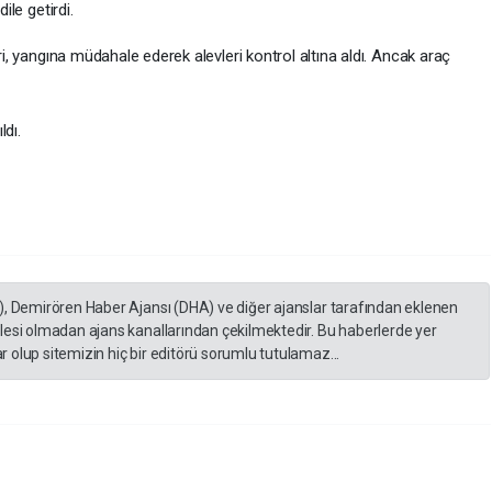
ile getirdi.
eri, yangına müdahale ederek alevleri kontrol altına aldı. Ancak araç
ldı.
), Demirören Haber Ajansı (DHA) ve diğer ajanslar tarafından eklenen
lesi olmadan ajans kanallarından çekilmektedir. Bu haberlerde yer
 olup sitemizin hiç bir editörü sorumlu tutulamaz...