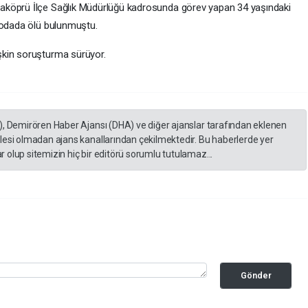
aköprü İlçe Sağlık Müdürlüğü kadrosunda görev yapan 34 yaşındaki
 odada ölü bulunmuştu.
şkin soruşturma sürüyor.
), Demirören Haber Ajansı (DHA) ve diğer ajanslar tarafından eklenen
lesi olmadan ajans kanallarından çekilmektedir. Bu haberlerde yer
 olup sitemizin hiç bir editörü sorumlu tutulamaz...
Gönder