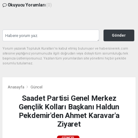
Okuyucu Yorumları
(0)
Gönder
Yorum yazarak Topluluk Kuralları’nı kabul etmiş bulunuyor ve habersiverek.com
sitesine yaptığınız yorumunuzla ilgili doğrudan veya dolaylı tüm sorumluluğu tek
başınıza üstleniyorsunuz. Yazılan tüm yorumlardan site yönetimi hiçbir şekilde
sorumlu tutulamaz.
Anasayfa
Güncel
Saadet Partisi Genel Merkez
Gençlik Kolları Başkanı Haldun
Pekdemir'den Ahmet Karavar'a
Ziyaret
GÜNCEL