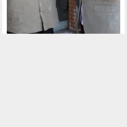
Anadolu Ajansı (AA), İhlas Haber Ajansı (İHA), Demirören
Haber Ajansı (DHA) ve diğer ajanslar tarafından eklenen tüm
haberler, sitemizin editörlerinin müdahalesi olmadan ajans
kanallarından çekilmektedir. Bu haberlerde yer alan hukuki
muhataplar haberi geçen ajanslar olup sitemizin hiç bir
editörü sorumlu tutulamaz...