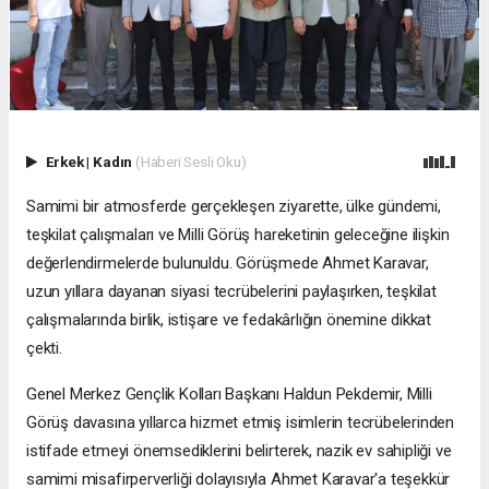
Erkek
|
Kadın
(Haberi Sesli Oku)
Samimi bir atmosferde gerçekleşen ziyarette, ülke gündemi,
teşkilat çalışmaları ve Milli Görüş hareketinin geleceğine ilişkin
değerlendirmelerde bulunuldu. Görüşmede Ahmet Karavar,
uzun yıllara dayanan siyasi tecrübelerini paylaşırken, teşkilat
çalışmalarında birlik, istişare ve fedakârlığın önemine dikkat
çekti.
Genel Merkez Gençlik Kolları Başkanı Haldun Pekdemir, Milli
Görüş davasına yıllarca hizmet etmiş isimlerin tecrübelerinden
istifade etmeyi önemsediklerini belirterek, nazik ev sahipliği ve
samimi misafirperverliği dolayısıyla Ahmet Karavar'a teşekkür