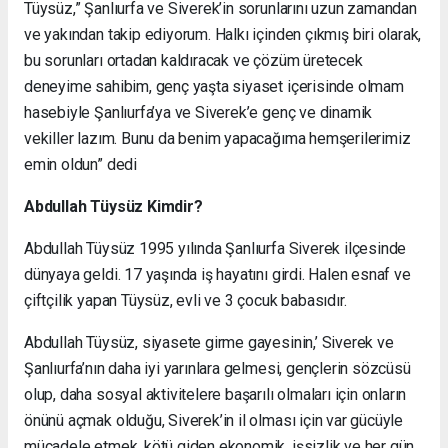
Tüysüz,” Şanlıurfa ve Siverek’in sorunlarını uzun zamandan
ve yakından takip ediyorum. Halkı içinden çıkmış biri olarak,
bu sorunları ortadan kaldıracak ve çözüm üretecek
deneyime sahibim, genç yaşta siyaset içerisinde olmam
hasebiyle Şanlıurfa’ya ve Siverek’e genç ve dinamik
vekiller lazım. Bunu da benim yapacağıma hemşerilerimiz
emin oldun” dedi
Abdullah Tüysüz Kimdir?
Abdullah Tüysüz 1995 yılında Şanlıurfa Siverek ilçesinde
dünyaya geldi. 17 yaşında iş hayatını girdi. Halen esnaf ve
çiftçilik yapan Tüysüz, evli ve 3 çocuk babasıdır.
Abdullah Tüysüz, siyasete girme gayesinin,’ Siverek ve
Şanlıurfa’nın daha iyi yarınlara gelmesi, gençlerin sözcüsü
olup, daha sosyal aktivitelere başarılı olmaları için onların
önünü açmak olduğu, Siverek’in il olması için var gücüyle
mücadele etmek, kötü giden ekonomik, işsizlik ve her gün