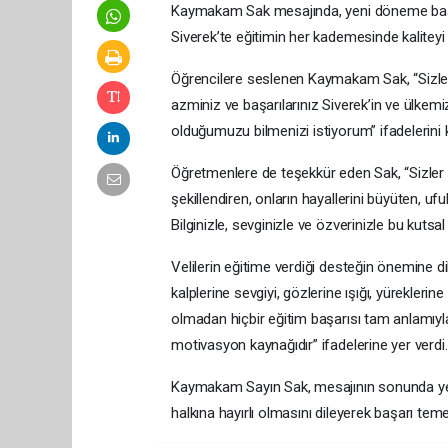
Kaymakam Sak mesajında, yeni döneme başla
Siverek’te eğitimin her kademesinde kaliteyi
Öğrencilere seslenen Kaymakam Sak, “Sizler 
azminiz ve başarılarınız Siverek’in ve ülkem
olduğumuzu bilmenizi istiyorum” ifadelerini k
Öğretmenlere de teşekkür eden Sak, “Sizler sa
şekillendiren, onların hayallerini büyüten, uf
Bilginizle, sevginizle ve özverinizle bu kuts
Velilerin eğitime verdiği desteğin önemine d
kalplerine sevgiyi, gözlerine ışığı, yüreklerine
olmadan hiçbir eğitim başarısı tam anlamıyl
motivasyon kaynağıdır” ifadelerine yer verdi.
Kaymakam Sayın Sak, mesajının sonunda yeni 
halkına hayırlı olmasını dileyerek başarı te