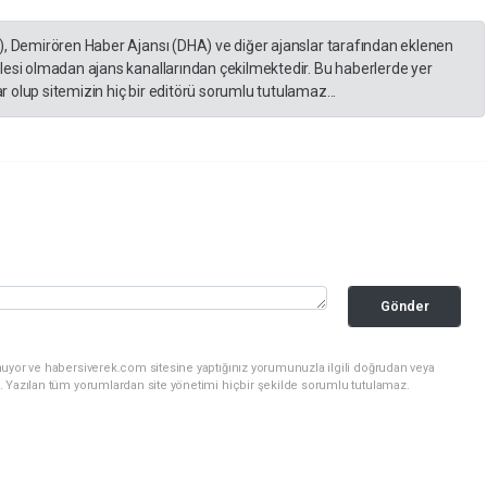
), Demirören Haber Ajansı (DHA) ve diğer ajanslar tarafından eklenen
lesi olmadan ajans kanallarından çekilmektedir. Bu haberlerde yer
 olup sitemizin hiç bir editörü sorumlu tutulamaz...
Gönder
nuyor ve habersiverek.com sitesine yaptığınız yorumunuzla ilgili doğrudan veya
. Yazılan tüm yorumlardan site yönetimi hiçbir şekilde sorumlu tutulamaz.