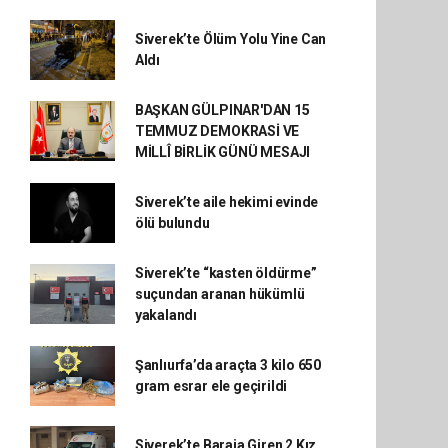
Siverek’te Ölüm Yolu Yine Can
Aldı
BAŞKAN GÜLPINAR'DAN 15
TEMMUZ DEMOKRASİ VE
MİLLÎ BİRLİK GÜNÜ MESAJI
Siverek’te aile hekimi evinde
ölü bulundu
Siverek’te “kasten öldürme”
suçundan aranan hükümlü
yakalandı
Şanlıurfa’da araçta 3 kilo 650
gram esrar ele geçirildi
Siverek’te Baraja Giren 2 Kız