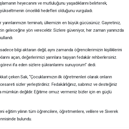
manın heyecanını ve mutluluğunu yaşadıklarını belirterek,
 yükseltmenin öncelikli hedefleri olduğunu vurguladı.
yarınlarımızın teminatı, ülkemizin en büyük gücüsünüz. Gayretiniz,
izin geleceğine yön verecektir. Sizlere güveniyor, her zaman yanınızda
ullandı.
dece bilgi aktaran değil; aynı zamanda öğrencilerimizin kişiliklerini
uklarını açan, değerlerimizi yarınlara taşıyan fedakâr rehberlersiniz.
al görevi ifa eden sizlere şükranlarımı sunuyorum” dedi.
ikkat çeken Sak, “Çocuklarımızın ilk öğretmenleri olarak onların
 cesareti sizler yerleştirdiniz. Fedakârlığınız, sabrınız ve desteğiniz
a mümkün değildir. Eğitime omuz vermeniz bizler için en güçlü
eğitim yılının tüm öğrencilere, öğretmenlere, velilere ve Siverek
mennisinde bulundu.