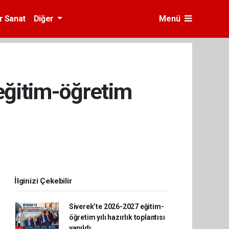
r Sanat
Diğer
Menü
eğitim-öğretim
İlginizi Çekebilir
Siverek’te 2026-2027 eğitim-
öğretim yılı hazırlık toplantısı
yapıldı