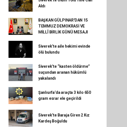
Siverek’te Ölüm Yolu Yine Can
Aldı
BAŞKAN GÜLPINAR'DAN 15
TEMMUZ DEMOKRASİ VE
MİLLÎ BİRLİK GÜNÜ MESAJI
Siverek’te aile hekimi evinde
ölü bulundu
Siverek’te “kasten öldürme”
suçundan aranan hükümlü
yakalandı
Şanlıurfa’da araçta 3 kilo 650
gram esrar ele geçirildi
Siverek’te Baraja Giren 2 Kız
Kardeş Boğuldu