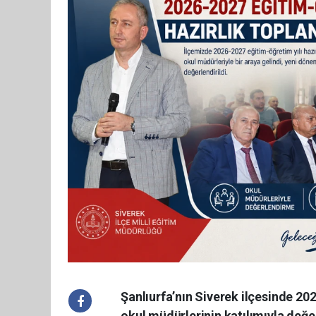
Şanlıurfa’nın Siverek ilçesinde 20
okul müdürlerinin katılımıyla değer