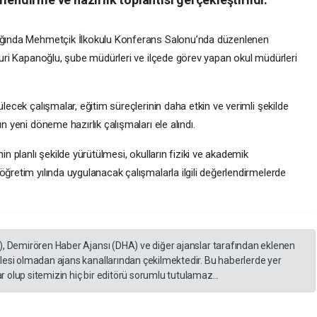
lığında Mehmetçik İlkokulu Konferans Salonu’nda düzenlenen
 Nuri Kapanoğlu, şube müdürleri ve ilçede görev yapan okul müdürleri
ülecek çalışmalar, eğitim süreçlerinin daha etkin ve verimli şekilde
n yeni döneme hazırlık çalışmaları ele alındı.
in planlı şekilde yürütülmesi, okulların fiziki ve akademik
öğretim yılında uygulanacak çalışmalarla ilgili değerlendirmelerde
), Demirören Haber Ajansı (DHA) ve diğer ajanslar tarafından eklenen
lesi olmadan ajans kanallarından çekilmektedir. Bu haberlerde yer
 olup sitemizin hiç bir editörü sorumlu tutulamaz...