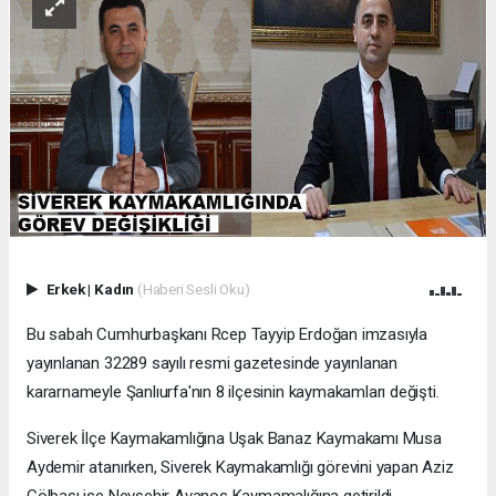
Erkek
|
Kadın
(Haberi Sesli Oku)
Bu sabah Cumhurbaşkanı Rcep Tayyip Erdoğan imzasıyla
yayınlanan 32289 sayılı resmi gazetesinde yayınlanan
kararnameyle Şanlıurfa'nın 8 ilçesinin kaymakamları değişti.
Siverek İlçe Kaymakamlığına Uşak Banaz Kaymakamı Musa
Aydemir atanırken, Siverek Kaymakamlığı görevini yapan Aziz