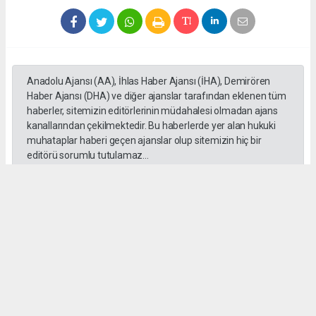
Anadolu Ajansı (AA), İhlas Haber Ajansı (İHA), Demirören
Haber Ajansı (DHA) ve diğer ajanslar tarafından eklenen tüm
haberler, sitemizin editörlerinin müdahalesi olmadan ajans
kanallarından çekilmektedir. Bu haberlerde yer alan hukuki
muhataplar haberi geçen ajanslar olup sitemizin hiç bir
editörü sorumlu tutulamaz...
Okuyucu Yorumları
(0)
Gönder
Yorum yazarak Topluluk Kuralları’nı kabul etmiş bulunuyor ve habersiverek.com