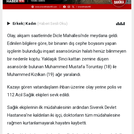
Erkek
|
Kadın
(Haberi Sesli Oku)
Olay, akşam saatlerinde Dicle Mahallesi'nde meydana geldi.
Edinilen bilgilere göre, bir binanın dış cephe boyasını yapan
işçilerin bulunduğu inşaat asansörünün halatı henüz bilinmeyen
bir nedenle koptu. Yaklaşık 5'inci kattan zemine düşen
asansörde bulunan Muhammed Mustafa Toruntay (18) ile
Muhammed Kızılkan (19) ağır yaralandı.
Kazayı gören vatandaşların ihbarı üzerine olay yerine polis ve
112 Acil Sağlık ekipleri sevk edildi.
Sağlık ekiplerinin ilk müdahalesinin ardından Siverek Devlet
Hastanesi'ne kaldırılan iki işçi, doktorların tüm müdahalesine
rağmen kurtarılamayarak hayatını kaybetti.