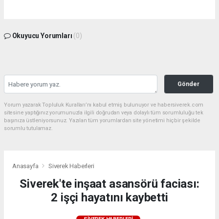
Okuyucu Yorumları
(0)
Gönder
Yorum yazarak Topluluk Kuralları’nı kabul etmiş bulunuyor ve habersiverek.com
sitesine yaptığınız yorumunuzla ilgili doğrudan veya dolaylı tüm sorumluluğu tek
başınıza üstleniyorsunuz. Yazılan tüm yorumlardan site yönetimi hiçbir şekilde
sorumlu tutulamaz.
Anasayfa
Siverek Haberleri
Siverek'te inşaat asansörü faciası:
2 işçi hayatını kaybetti