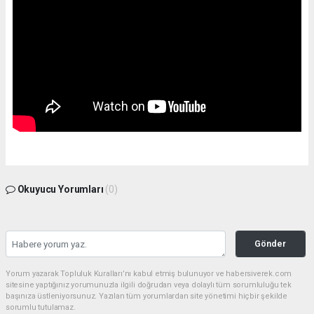
Okuyucu Yorumları
(0)
Gönder
Yorum yazarak Topluluk Kuralları’nı kabul etmiş bulunuyor ve habersiverek.com
sitesine yaptığınız yorumunuzla ilgili doğrudan veya dolaylı tüm sorumluluğu tek
başınıza üstleniyorsunuz. Yazılan tüm yorumlardan site yönetimi hiçbir şekilde
sorumlu tutulamaz.