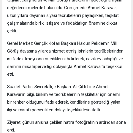
değerlendirmelerde bulunuldu. Görüşmede Ahmet Karavar,
uzun yıllara dayanan siyasi tecrübelerini paylaşırken, teşkilat
çalışmalarında birlik, istişare ve fedakârlığın önemine dikkat
çekti.
Genel Merkez Gençlik Kolları Başkanı Haldun Pekdemir, Milli
Görüş davasına yıllarca hizmet etmiş isimlerin tecrübelerinden
istifade etmeyi önemsediklerini belirterek, nazik ev sahipliği ve
samimi misafirperverliği dolayısıyla Ahmet Karavar'a teşekkür
etti.
Saadet Partisi Siverek İlçe Başkanı Ali Çiftel ise Ahmet
Karavar'ın bilgi, birikim ve tecrübelerinin teşkilatlar için önemli
bir rehber olduğunu ifade ederek, kendilerine gösterdiği yakın
ilgi ve misafirperverlikten dolayı teşekkürlerini iletti.
Ziyaret, günün anısına çekilen hatıra fotoğrafının ardından sona
erdi.