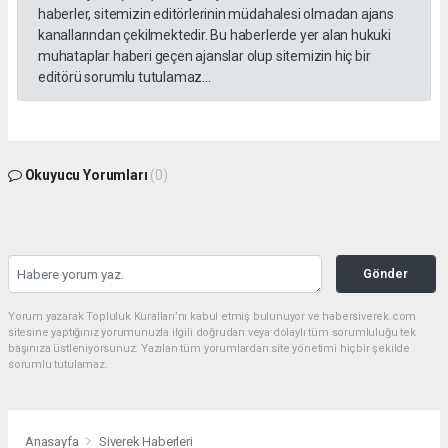
haberler, sitemizin editörlerinin müdahalesi olmadan ajans
kanallarından çekilmektedir. Bu haberlerde yer alan hukuki
muhataplar haberi geçen ajanslar olup sitemizin hiç bir
editörü sorumlu tutulamaz...
Okuyucu Yorumları
(0)
Gönder
Yorum yazarak Topluluk Kuralları’nı kabul etmiş bulunuyor ve habersiverek.com
sitesine yaptığınız yorumunuzla ilgili doğrudan veya dolaylı tüm sorumluluğu tek
başınıza üstleniyorsunuz. Yazılan tüm yorumlardan site yönetimi hiçbir şekilde
sorumlu tutulamaz.
Anasayfa
Siverek Haberleri