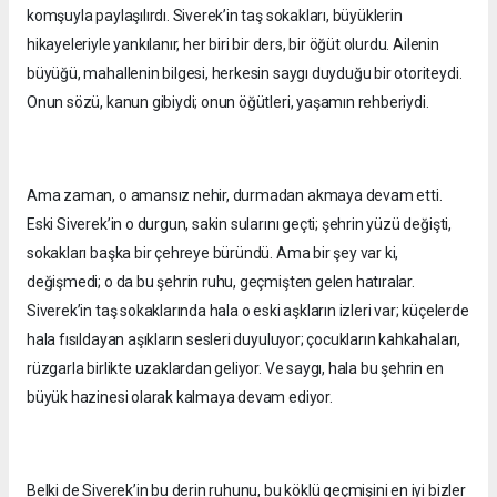
komşuyla paylaşılırdı. Siverek’in taş sokakları, büyüklerin
hikayeleriyle yankılanır, her biri bir ders, bir öğüt olurdu. Ailenin
büyüğü, mahallenin bilgesi, herkesin saygı duyduğu bir otoriteydi.
Onun sözü, kanun gibiydi; onun öğütleri, yaşamın rehberiydi.
Ama zaman, o amansız nehir, durmadan akmaya devam etti.
Eski Siverek’in o durgun, sakin sularını geçti; şehrin yüzü değişti,
sokakları başka bir çehreye büründü. Ama bir şey var ki,
değişmedi; o da bu şehrin ruhu, geçmişten gelen hatıralar.
Siverek’in taş sokaklarında hala o eski aşkların izleri var; küçelerde
hala fısıldayan aşıkların sesleri duyuluyor; çocukların kahkahaları,
rüzgarla birlikte uzaklardan geliyor. Ve saygı, hala bu şehrin en
büyük hazinesi olarak kalmaya devam ediyor.
Belki de Siverek’in bu derin ruhunu, bu köklü geçmişini en iyi bizler