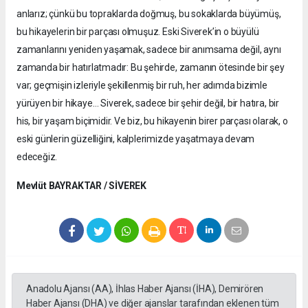
anlarız; çünkü bu topraklarda doğmuş, bu sokaklarda büyümüş,
bu hikayelerin bir parçası olmuşuz. Eski Siverek’in o büyülü
zamanlarını yeniden yaşamak, sadece bir anımsama değil, aynı
zamanda bir hatırlatmadır: Bu şehirde, zamanın ötesinde bir şey
var; geçmişin izleriyle şekillenmiş bir ruh, her adımda bizimle
yürüyen bir hikaye… Siverek, sadece bir şehir değil, bir hatıra, bir
his, bir yaşam biçimidir. Ve biz, bu hikayenin birer parçası olarak, o
eski günlerin güzelliğini, kalplerimizde yaşatmaya devam
edeceğiz.
Mevlüt BAYRAKTAR / SİVEREK
Anadolu Ajansı (AA), İhlas Haber Ajansı (İHA), Demirören
Haber Ajansı (DHA) ve diğer ajanslar tarafından eklenen tüm