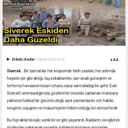
Erkek
|
Kadın
(Haberi Sesli Oku)
Siverek
… Bir zamanlar her köşesinde tarih yazılan, her adımda
hayatın şiir gibi aktığı, taş sokaklarının, sarı sıcak güneşinin ve
tertemiz havasının insan ruhunu sarıp sarmaladığı bir şehir. Eski
Siverek’i anımsadığımda, gözlerimin önünde canlanan manzara
yalnızca fiziksel bir görüntü değil, aynı zamanda bir ruh halidir;
sevginin, saygının ve masumiyetin hâkim olduğu bir atmosferdir.
Bu topraklarda aşk, sanki bir sır gibi yaşanırdı. Aşıkların, sevgilerini
gözlerden sakınarak yaşadığı, kalplerini kimseye açmadan