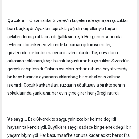
Çocuklar
… O zamanlar Siverek’in küçelerinde oynayan çocuklar,
bambaşkaydı. Ayakları toprakla yoğrulmuş, elleriyle taşları
şekillendirmiş, ruhlarına doğallık sinmişti. Her günün sonunda
evlerine dönerken, yüzlerinde kocaman gülümsemeler,
gözlerinde ise binbir maceranın izleri olurdu. Taş duvarların
arkasına saklanan, köşe bucak koşuşturan bu çocuklar, Siverek’in
gerçek sahipleriydi. Onların oyunları, şehrin ruhuna hayat verirdi;
bir köşe başında oynanan saklambaç, bir mahallenin kalbine
işlenirdi. Çocuk kahkahaları, rüzgarın uğultusuyla birlikte şehrin
sokaklarında yankılanır, her evin içine girer, her yüreği ısıtırdı.
Ve saygı
… Eski Siverek’te saygı, yalnızca bir kelime değildi;
hayatın ta kendisiydi. Büyüklere saygı, sadece bir gelenek değil, bir
yaşam biçimiydi. Her kapı, misafire sonuna kadar açıktı; her sofra,