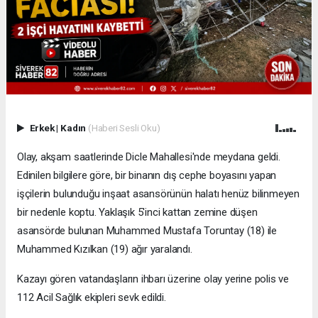
Erkek
|
Kadın
(Haberi Sesli Oku)
Olay, akşam saatlerinde Dicle Mahallesi'nde meydana geldi.
Edinilen bilgilere göre, bir binanın dış cephe boyasını yapan
işçilerin bulunduğu inşaat asansörünün halatı henüz bilinmeyen
bir nedenle koptu. Yaklaşık 5'inci kattan zemine düşen
asansörde bulunan Muhammed Mustafa Toruntay (18) ile
Muhammed Kızılkan (19) ağır yaralandı.
Kazayı gören vatandaşların ihbarı üzerine olay yerine polis ve
112 Acil Sağlık ekipleri sevk edildi.