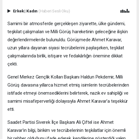
Erkek
|
Kadın
(Haberi Sesli Oku)
Samimi bir atmosferde gerçekleşen ziyarette, ülke gündemi,
teşkilat çalışmaları ve Milli Görüş hareketinin geleceğine ilişkin
değerlendirmelerde bulunuldu. Görüşmede Ahmet Karavar,
uzun yıllara dayanan siyasi tecrübelerini paylaşırken, teşkilat
çalışmalarında birlik, istişare ve fedakârlığın önemine dikkat
çekti.
Genel Merkez Gençlik Kolları Başkanı Haldun Pekdemir, Milli
Görüş davasına yıllarca hizmet etmiş isimlerin tecrübelerinden
istifade etmeyi önemsediklerini belirterek, nazik ev sahipliği ve
samimi misafirperverliği dolayısıyla Ahmet Karavar'a teşekkür
etti.
Saadet Partisi Siverek İlçe Başkanı Ali Çiftel ise Ahmet
Karavar'ın bilgi, birikim ve tecrübelerinin teşkilatlar için önemli
bir rehber olduğunu ifade ederek, kendilerine gösterdiği yakın