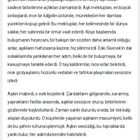
sadece birbirlerine açtıkları zamanlardı. Aşk mektupları, en büyük
sırdaşlardı; ince bir kâğıdın üstünde, mürekkebin her damlası
yürekten kopup gelirdi. Bu mektuplar, her kelimesinde bir dünya
saklar, her satırında bir ömür vaat ederdi. Köşe başlarında
buluşmanın heyecanı, bir bakışın bin sözden daha anlamlı olduğu
anlar, aşıkların hafızasına kazınır, hiç silinmezdi. Eski Siverek’in dar
sokaklarında yankılanan her adım, belki de bir buluşmaya, bir
kavuşmaya tanıklık ederdi. O taş kaldırımlar, nice sırlar biriktirdi;
nice gözyaşlarını, hüzünlü vedaları ve tatlı karşılaşmaları sessizce
izledi.
Aşkın mabedi, o eski küçelerdi. Çardakların gölgesinde, sararmış
yaprakların fısıltısı arasında, aşıklar sessizce oturur, birbirlerinin
gözlerinde kaybolurlardı. Zaman sanki dururdu orada; bir tek kalp
atışları duyulurdu. O küçelerde yaşanan aşkların masumiyeti, belki
de bu şehrin ruhuna işlenmişti. Aşkın sessizliği, bu topraklarda
yankı bulur, her adımda kendini hatırlatırdı.