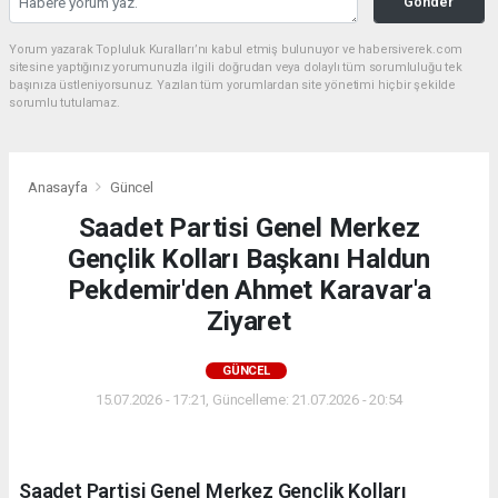
Gönder
Yorum yazarak Topluluk Kuralları’nı kabul etmiş bulunuyor ve habersiverek.com
sitesine yaptığınız yorumunuzla ilgili doğrudan veya dolaylı tüm sorumluluğu tek
başınıza üstleniyorsunuz. Yazılan tüm yorumlardan site yönetimi hiçbir şekilde
sorumlu tutulamaz.
Anasayfa
Güncel
Saadet Partisi Genel Merkez
Gençlik Kolları Başkanı Haldun
Pekdemir'den Ahmet Karavar'a
Ziyaret
GÜNCEL
15.07.2026 - 17:21, Güncelleme: 21.07.2026 - 20:54
Saadet Partisi Genel Merkez Gençlik Kolları