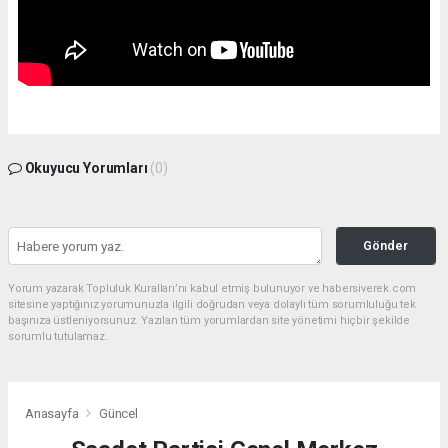
Okuyucu Yorumları
(0)
Gönder
Yorum yazarak Topluluk Kuralları’nı kabul etmiş bulunuyor ve habersiverek.com
sitesine yaptığınız yorumunuzla ilgili doğrudan veya dolaylı tüm sorumluluğu tek
başınıza üstleniyorsunuz. Yazılan tüm yorumlardan site yönetimi hiçbir şekilde
sorumlu tutulamaz.
Anasayfa
Güncel