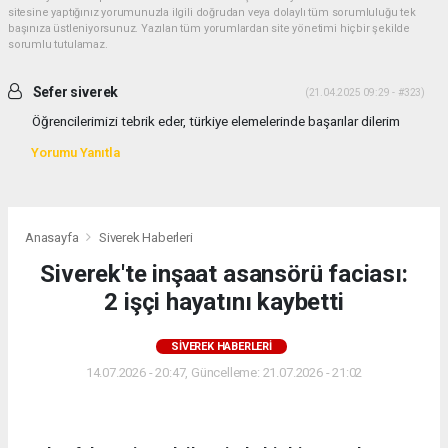
sitesine yaptığınız yorumunuzla ilgili doğrudan veya dolaylı tüm sorumluluğu tek
başınıza üstleniyorsunuz. Yazılan tüm yorumlardan site yönetimi hiçbir şekilde
sorumlu tutulamaz.
Sefer siverek
(21.04.2025 09:29 - #323)
Öğrencilerimizi tebrik eder, türkiye elemelerinde başarılar dilerim
Yorumu Yanıtla
Anasayfa
Siverek Haberleri
Siverek'te inşaat asansörü faciası:
2 işçi hayatını kaybetti
SIVEREK HABERLERI
14.07.2026 - 20:47, Güncelleme: 21.07.2026 - 21:02