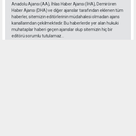
Anadolu Ajansı (AA), İhlas Haber Ajansı (İHA), Demirören
Haber Ajansı (DHA) ve diğer ajanslar tarafından eklenen tüm
haberler, sitemizin editörlerinin müdahalesi olmadan ajans
kanallarından çekilmektedir. Bu haberlerde yer alan hukuki
muhataplar haberi geçen ajanslar olup sitemizin hiç bir
editörü sorumlu tutulamaz...
Okuyucu Yorumları
(0)
Gönder
Yorum yazarak Topluluk Kuralları’nı kabul etmiş bulunuyor ve habersiverek.com
sitesine yaptığınız yorumunuzla ilgili doğrudan veya dolaylı tüm sorumluluğu tek
başınıza üstleniyorsunuz. Yazılan tüm yorumlardan site yönetimi hiçbir şekilde
sorumlu tutulamaz.