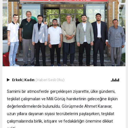
Erkek
|
Kadın
(Haberi Sesli Oku)
Samimi bir atmosferde gerçekleşen ziyarette, ülke gündemi,
teşkilat çalışmaları ve Milli Görüş hareketinin geleceğine ilişkin
değerlendirmelerde bulunuldu. Görüşmede Ahmet Karavar,
uzun yıllara dayanan siyasi tecrübelerini paylaşırken, teşkilat
çalışmalarında birlik, istişare ve fedakârlığın önemine dikkat