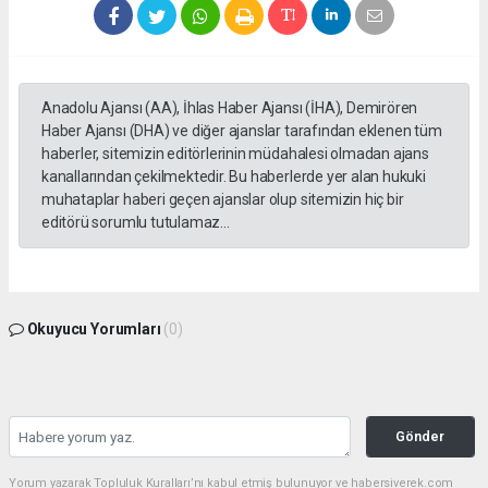
Anadolu Ajansı (AA), İhlas Haber Ajansı (İHA), Demirören
Haber Ajansı (DHA) ve diğer ajanslar tarafından eklenen tüm
haberler, sitemizin editörlerinin müdahalesi olmadan ajans
kanallarından çekilmektedir. Bu haberlerde yer alan hukuki
muhataplar haberi geçen ajanslar olup sitemizin hiç bir
editörü sorumlu tutulamaz...
Okuyucu Yorumları
(0)
Gönder
Yorum yazarak Topluluk Kuralları’nı kabul etmiş bulunuyor ve habersiverek.com