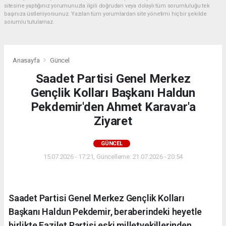
sitesine yaptığınız yorumunuzla ilgili doğrudan veya dolaylı tüm sorumluluğu tek
başınıza üstleniyorsunuz. Yazılan tüm yorumlardan site yönetimi hiçbir şekilde
sorumlu tutulamaz.
Anasayfa
Güncel
Saadet Partisi Genel Merkez
Gençlik Kolları Başkanı Haldun
Pekdemir'den Ahmet Karavar'a
Ziyaret
GÜNCEL
15.07.2026 - 17:21, Güncelleme: 21.07.2026 - 20:54
Saadet Partisi Genel Merkez Gençlik Kolları
Başkanı Haldun Pekdemir, beraberindeki heyetle
birlikte Fazilet Partisi eski milletvekillerinden