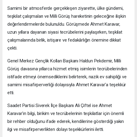
Samimi bir atmosferde gerçekleşen ziyarette, ülke gündemi,
teşkilat çalışmaları ve Milli Görüş hareketinin geleceğine ilişkin
değerlendirmelerde bulunuldu. Görüşmede Ahmet Karavar,
uzun yıllara dayanan siyasi tecrübelerini paylaşırken, teşkilat
çalışmalarında birlik, istişare ve fedakârlığın önemine dikkat
çekti.
Genel Merkez Gençlik Kolları Başkanı Haldun Pekdemir, Milli
Görüş davasına yıllarca hizmet etmiş isimlerin tecrübelerinden
istifade etmeyi önemsediklerini belirterek, nazik ev sahipliği ve
samimi misafirperverliği dolayısıyla Ahmet Karavar'a teşekkür
etti.
Saadet Partisi Siverek İlçe Başkanı Ali Çiftel ise Ahmet
Karavar'ın bilgi, birikim ve tecrübelerinin teşkilatlar için önemli
bir rehber olduğunu ifade ederek, kendilerine gösterdiği yakın
ilgi ve misafirperverlikten dolayı teşekkürlerini iletti.