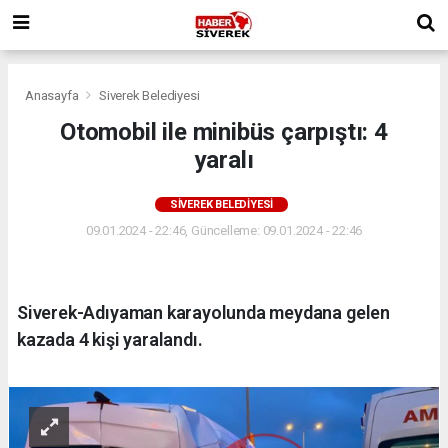
Anasayfa
Siverek Belediyesi
Otomobil ile minibüs çarpıştı: 4
yaralı
SIVEREK BELEDIYESI
09.01.2024 - 22:46, Güncelleme: 09.01.2024 - 22:46
Siverek-Adıyaman karayolunda meydana gelen
kazada 4 kişi yaralandı.