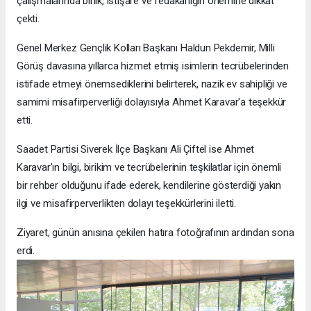
çalışmalarında birlik, istişare ve fedakârlığın önemine dikkat
çekti.
Genel Merkez Gençlik Kolları Başkanı Haldun Pekdemir, Milli
Görüş davasına yıllarca hizmet etmiş isimlerin tecrübelerinden
istifade etmeyi önemsediklerini belirterek, nazik ev sahipliği ve
samimi misafirperverliği dolayısıyla Ahmet Karavar'a teşekkür
etti.
Saadet Partisi Siverek İlçe Başkanı Ali Çiftel ise Ahmet
Karavar'ın bilgi, birikim ve tecrübelerinin teşkilatlar için önemli
bir rehber olduğunu ifade ederek, kendilerine gösterdiği yakın
ilgi ve misafirperverlikten dolayı teşekkürlerini iletti.
Ziyaret, günün anısına çekilen hatıra fotoğrafının ardından sona
erdi.