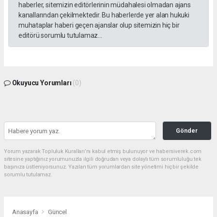
haberler, sitemizin editörlerinin müdahalesi olmadan ajans
kanallarından çekilmektedir. Bu haberlerde yer alan hukuki
muhataplar haberi geçen ajanslar olup sitemizin hiç bir
editörü sorumlu tutulamaz...
Okuyucu Yorumları
(0)
Gönder
Yorum yazarak Topluluk Kuralları’nı kabul etmiş bulunuyor ve habersiverek.com
sitesine yaptığınız yorumunuzla ilgili doğrudan veya dolaylı tüm sorumluluğu tek
başınıza üstleniyorsunuz. Yazılan tüm yorumlardan site yönetimi hiçbir şekilde
sorumlu tutulamaz.
Anasayfa
Güncel