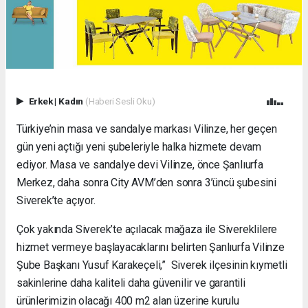
Erkek
|
Kadın
(Haberi Sesli Oku)
Türkiye’nin masa ve sandalye markası Vilinze, her geçen
gün yeni açtığı yeni şubeleriyle halka hizmete devam
ediyor. Masa ve sandalye devi Vilinze, önce Şanlıurfa
Merkez, daha sonra City AVM’den sonra 3’üncü şubesini
Siverek’te açıyor.
Çok yakında Siverek’te açılacak mağaza ile Sivereklilere
hizmet vermeye başlayacaklarını belirten Şanlıurfa Vilinze
Şube Başkanı Yusuf Karakeçeli,” Siverek ilçesinin kıymetli
sakinlerine daha kaliteli daha güvenilir ve garantili
ürünlerimizin olacağı 400 m2 alan üzerine kurulu