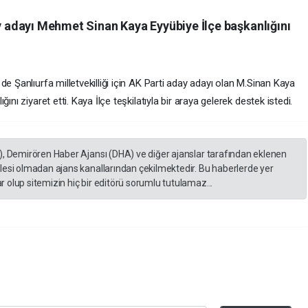
ay adayı Mehmet Sinan Kaya Eyyübiye İlçe başkanlığını
e Şanlıurfa milletvekilliği için AK Parti aday adayı olan M.Sinan Kaya
ını ziyaret etti. Kaya İlçe teşkilatıyla bir araya gelerek destek istedi.
), Demirören Haber Ajansı (DHA) ve diğer ajanslar tarafından eklenen
lesi olmadan ajans kanallarından çekilmektedir. Bu haberlerde yer
 olup sitemizin hiç bir editörü sorumlu tutulamaz...