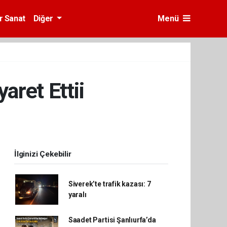
r Sanat
Diğer
Menü
aret Ettii
İlginizi Çekebilir
Siverek’te trafik kazası: 7
yaralı
Saadet Partisi Şanlıurfa’da