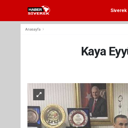
Siverek 
Anasayfa
Kaya Eyyü