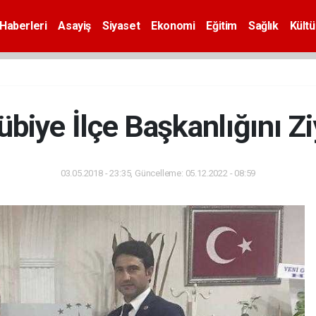
Haberleri
Asayiş
Siyaset
Ekonomi
Eğitim
Sağlık
Kültü
biye İlçe Başkanlığını Ziy
03.05.2018 - 23:35, Güncelleme: 05.12.2022 - 08:59