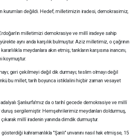
n kurumları değildi. Hedef; milletimizin iradesi, demokrasimiz,
doğan'ın milletimizi demokrasiye ve millî iradeye sahip
ürekte aynı anda karşılık bulmuştur. Aziz milletimiz, o çağrının
kararlılıkla me
ydanlara akın etmiş; tankların karşısına inancını,
ni koymuştur.
yı; geri çekilmeyi değil dik durmayı; teslim olmayı değil
ünkü bu mi
llet, tarih boyunca istiklalini hiçbir zaman vesayet
 Madalyalı Şanlıurfa'mız da o tarihî gecede demokrasiye ve millî
r duruş sergilemiştir. Hemşe
hrilerimiz meydanları doldurmuş,
çıkarak millî iradenin yanında dimdik durmuştur.
e gösterdiği kahramanlıkla "Şanlı" unvanını nasıl hak etmişse, 15