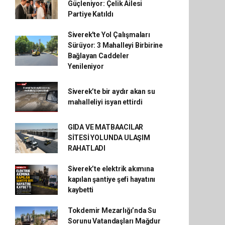
Güçleniyor: Çelik Ailesi
Partiye Katıldı
Siverek'te Yol Çalışmaları
Sürüyor: 3 Mahalleyi Birbirine
Bağlayan Caddeler
Yenileniyor
Siverek’te bir aydır akan su
mahalleliyi isyan ettirdi
GIDA VE MATBAACILAR
SİTESİ YOLUNDA ULAŞIM
RAHATLADI
Siverek’te elektrik akımına
kapılan şantiye şefi hayatını
kaybetti
Tokdemir Mezarlığı’nda Su
Sorunu Vatandaşları Mağdur