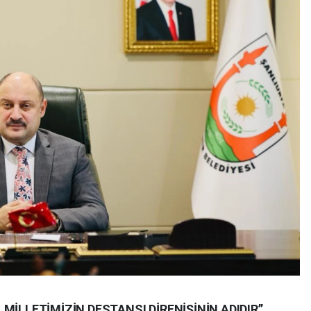
MİLLETİMİZİN DESTANSI DİRENİŞİNİN ADIDIR”