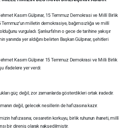
Mehmet Kasım Gülpınar, 15 Temmuz Demokrasi ve Millî Birlik
5 Temmuz'un milletin demokrasiye, bağımsızlığa ve millî
 olduğunu vurguladı. Şanlıurf
a'nın o gece de tarihine yakışır
nin yanında yer aldı
ğını belirten Başkan Gülpınar, şehitleri
ı Mehmet Kasım Gülpınar 15 Temmuz Demokrasi ve
Milli Birlik
u ifadelere yer verdi:
ukları güç değil; zor zamanlarda gösterdikleri ortak iradedir.
zamanın değ
il, gelecek nesillerin de hafızasına kazır.
n hafızasına; cesaretin korkuyu, birlik ruhunun ihaneti, millî
sı bir direniş olarak nakşedilmiştir.