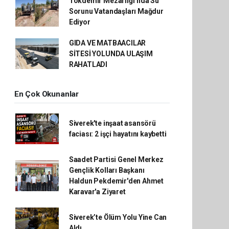
Tokdemir Mezarlığı’nda Su
Sorunu Vatandaşları Mağdur
Ediyor
GIDA VE MATBAACILAR
SİTESİ YOLUNDA ULAŞIM
RAHATLADI
En Çok Okunanlar
Siverek'te inşaat asansörü
faciası: 2 işçi hayatını kaybetti
Saadet Partisi Genel Merkez
Gençlik Kolları Başkanı
Haldun Pekdemir'den Ahmet
Karavar'a Ziyaret
Siverek’te Ölüm Yolu Yine Can
Aldı