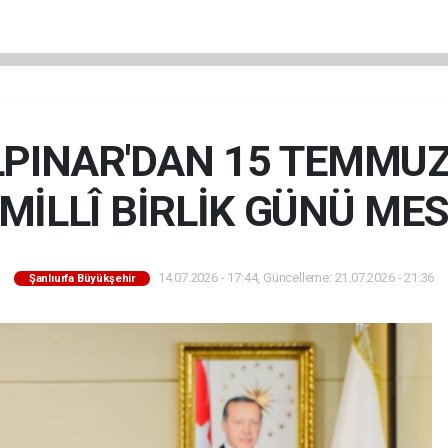
PINAR'DAN 15 TEMMU
 MİLLÎ BİRLİK GÜNÜ MES
14.07.2026 - 17:44, Güncelleme: 21.07.2026 - 21:36
Şanlıurfa Büyükşehir