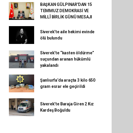
BAŞKAN GÜLPINAR'DAN 15
TEMMUZ DEMOKRASİ VE
MİLLÎ BİRLİK GÜNÜ MESAJI
Siverek’te aile hekimi evinde
ölü bulundu
Siverek’te “kasten öldürme”
suçundan aranan hükümlü
yakalandı
Şanlıurfa’da araçta 3 kilo 650
gram esrar ele geçirildi
Siverek’te Baraja Giren 2 Kız
Kardeş Boğuldu