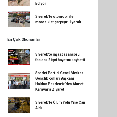
Ediyor
Siverek’te otomobil ile
motosiklet çarpıştı: 1 yaralı
En Çok Okunanlar
Siverek'te inşaat asansörü
faciası: 2 işçi hayatını kaybetti
Saadet Partisi Genel Merkez
Gençlik Kolları Başkanı
Haldun Pekdemir'den Ahmet
Karavar'a Ziyaret
Siverek’te Ölüm Yolu Yine Can
Aldı