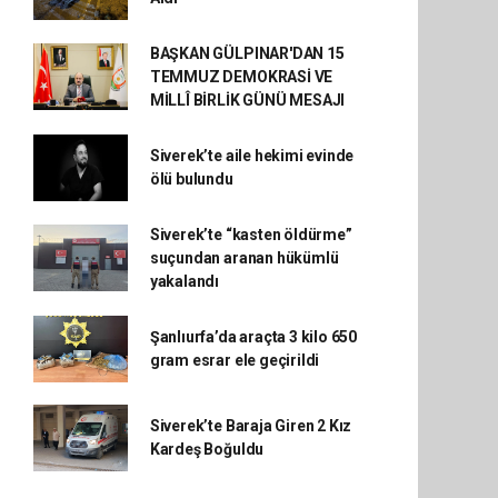
BAŞKAN GÜLPINAR'DAN 15
TEMMUZ DEMOKRASİ VE
MİLLÎ BİRLİK GÜNÜ MESAJI
Siverek’te aile hekimi evinde
ölü bulundu
Siverek’te “kasten öldürme”
suçundan aranan hükümlü
yakalandı
Şanlıurfa’da araçta 3 kilo 650
gram esrar ele geçirildi
Siverek’te Baraja Giren 2 Kız
Kardeş Boğuldu