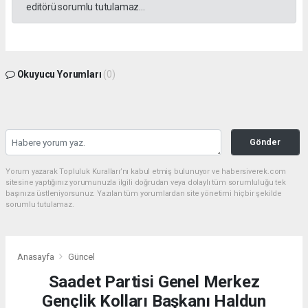
editörü sorumlu tutulamaz...
Okuyucu Yorumları
(0)
Gönder
Yorum yazarak Topluluk Kuralları’nı kabul etmiş bulunuyor ve habersiverek.com
sitesine yaptığınız yorumunuzla ilgili doğrudan veya dolaylı tüm sorumluluğu tek
başınıza üstleniyorsunuz. Yazılan tüm yorumlardan site yönetimi hiçbir şekilde
sorumlu tutulamaz.
Anasayfa
Güncel
Saadet Partisi Genel Merkez
Gençlik Kolları Başkanı Haldun