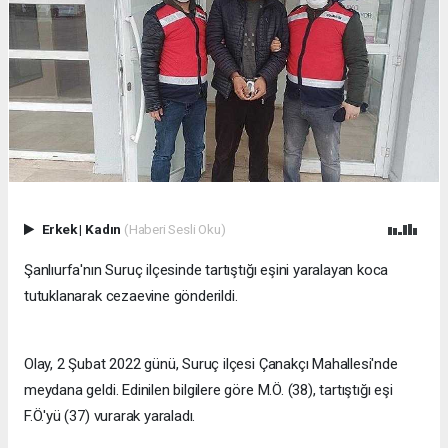
Erkek
|
Kadın
(Haberi Sesli Oku)
Şanlıurfa'nın Suruç ilçesinde tartıştığı eşini yaralayan koca
tutuklanarak cezaevine gönderildi.
Olay, 2 Şubat 2022 günü, Suruç ilçesi Çanakçı Mahallesi'nde
meydana geldi. Edinilen bilgilere göre M.Ö. (38), tartıştığı eşi
F.Ö.'yü (37) vurarak yaraladı.