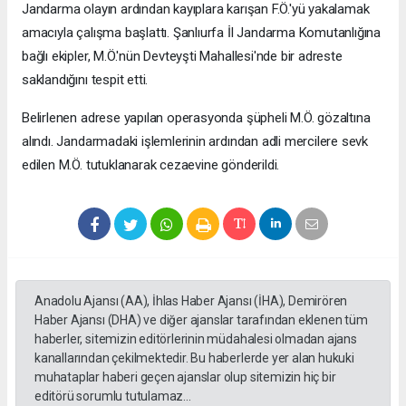
Jandarma olayın ardından kayıplara karışan F.Ö.'yü yakalamak
amacıyla çalışma başlattı. Şanlıurfa İl Jandarma Komutanlığına
bağlı ekipler, M.Ö.'nün Devteyşti Mahallesi'nde bir adreste
saklandığını tespit etti.
Belirlenen adrese yapılan operasyonda şüpheli M.Ö. gözaltına
alındı. Jandarmadaki işlemlerinin ardından adli mercilere sevk
edilen M.Ö. tutuklanarak cezaevine gönderildi.
Anadolu Ajansı (AA), İhlas Haber Ajansı (İHA), Demirören
Haber Ajansı (DHA) ve diğer ajanslar tarafından eklenen tüm
haberler, sitemizin editörlerinin müdahalesi olmadan ajans
kanallarından çekilmektedir. Bu haberlerde yer alan hukuki
muhataplar haberi geçen ajanslar olup sitemizin hiç bir
editörü sorumlu tutulamaz...