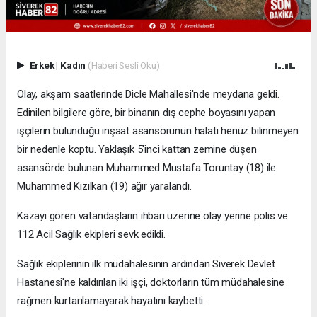
Erkek
|
Kadın
(Haberi Sesli Oku)
Olay, akşam saatlerinde Dicle Mahallesi'nde meydana geldi.
Edinilen bilgilere göre, bir binanın dış cephe boyasını yapan
işçilerin bulunduğu inşaat asansörünün halatı henüz bilinmeyen
bir nedenle koptu. Yaklaşık 5'inci kattan zemine düşen
asansörde bulunan Muhammed Mustafa Toruntay (18) ile
Muhammed Kızılkan (19) ağır yaralandı.
Kazayı gören vatandaşların ihbarı üzerine olay yerine polis ve
112 Acil Sağlık ekipleri sevk edildi.
Sağlık ekiplerinin ilk müdahalesinin ardından Siverek Devlet
Hastanesi'ne kaldırılan iki işçi, doktorların tüm müdahalesine
rağmen kurtarılamayarak hayatını kaybetti.