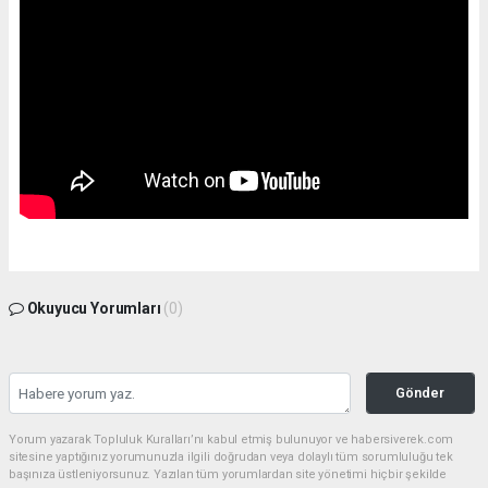
Okuyucu Yorumları
(0)
Gönder
Yorum yazarak Topluluk Kuralları’nı kabul etmiş bulunuyor ve habersiverek.com
sitesine yaptığınız yorumunuzla ilgili doğrudan veya dolaylı tüm sorumluluğu tek
başınıza üstleniyorsunuz. Yazılan tüm yorumlardan site yönetimi hiçbir şekilde