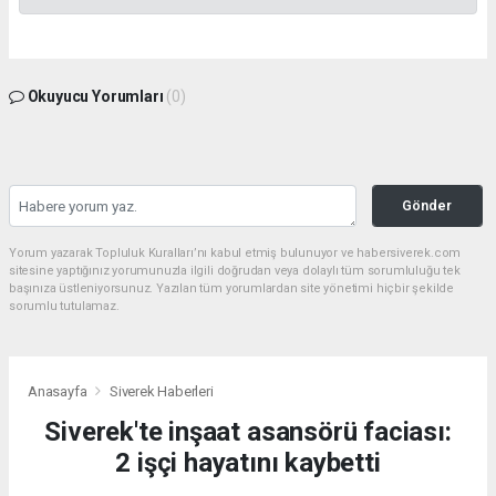
Okuyucu Yorumları
(0)
Gönder
Yorum yazarak Topluluk Kuralları’nı kabul etmiş bulunuyor ve habersiverek.com
sitesine yaptığınız yorumunuzla ilgili doğrudan veya dolaylı tüm sorumluluğu tek
başınıza üstleniyorsunuz. Yazılan tüm yorumlardan site yönetimi hiçbir şekilde
sorumlu tutulamaz.
Anasayfa
Siverek Haberleri
Siverek'te inşaat asansörü faciası:
2 işçi hayatını kaybetti